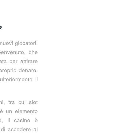
?
nuovi giocatori.
benvenuto, che
ta per attirare
 proprio denaro.
lteriormente il
, tra cui slot
o è un elemento
e, il casino è
 di accedere ai