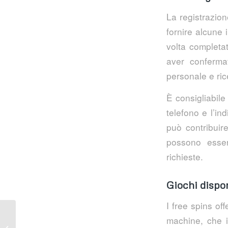
La registrazio
fornire alcune 
volta completa
aver conferma
personale e ric
È consigliabile
telefono e l’ind
può contribuir
possono esser
richieste.
Giochi dispon
I free spins of
machine, che i
Jakie są najpopularniejsze kasyna z