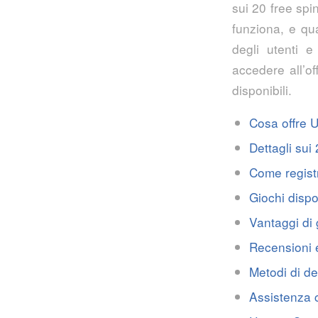
sui 20 free sp
funziona, e qua
degli utenti 
accedere all’o
disponibili.
Cosa offre U
Dettagli sui
Come registr
Giochi dispon
Vantaggi di
Recensioni 
Metodi di d
Assistenza c