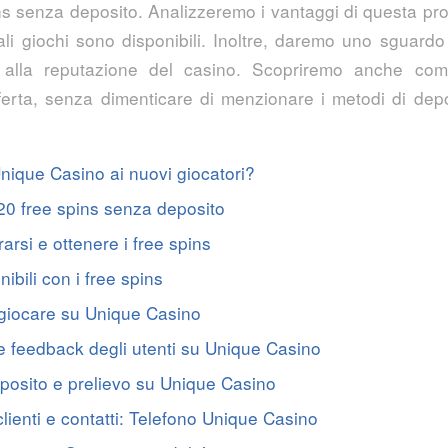
ins senza deposito. Analizzeremo i vantaggi di questa p
li giochi sono disponibili. Inoltre, daremo uno sguardo
e alla reputazione del casino. Scopriremo anche come
fferta, senza dimenticare di menzionare i metodi di depo
nique Casino ai nuovi giocatori?
 20 free spins senza deposito
arsi e ottenere i free spins
ibili con i free spins
 giocare su Unique Casino
e feedback degli utenti su Unique Casino
eposito e prelievo su Unique Casino
lienti e contatti: Telefono Unique Casino