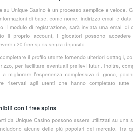
ne su Unique Casino è un processo semplice e veloce. Gl
informazioni di base, come nome, indirizzo email e data
to il modulo di registrazione, sarà inviata una email di
to il proprio account, i giocatori possono accedere 
evere i 20 free spins senza deposito.
 completare il profilo utente fornendo ulteriori dettagli, c
irizzo, per facilitare eventuali prelievi futuri. Inoltre, comp
e a migliorare l’esperienza complessiva di gioco, poic
e riservati agli utenti che hanno completato tutte l
ibili con i free spins
ferti da Unique Casino possono essere utilizzati su una s
ncludono alcune delle più popolari del mercato. Tra q