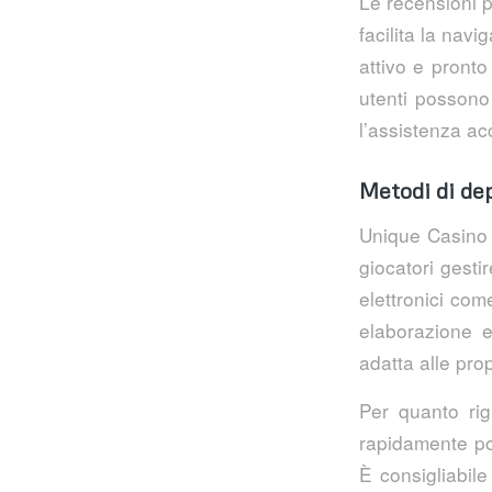
Le recensioni p
facilita la navig
attivo e pronto
utenti possono 
l’assistenza ac
Metodi di de
Unique Casino o
giocatori gesti
elettronici com
elaborazione e
adatta alle pro
Per quanto rig
rapidamente po
È consigliabile