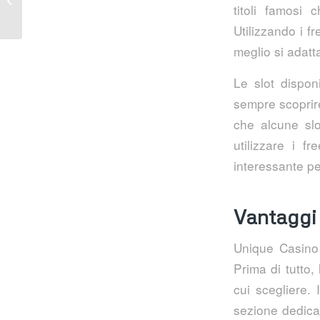
titoli famosi 
grą Mucha Mayana w Polsce
Utilizzando i f
meglio si adatta
Le slot dispon
sempre scoprir
che alcune slo
utilizzare i f
interessante pe
Vantaggi
Unique Casino 
Prima di tutto, 
cui scegliere. 
sezione dedicat