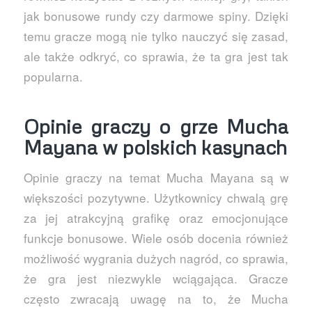
jak bonusowe rundy czy darmowe spiny. Dzięki
temu gracze mogą nie tylko nauczyć się zasad,
ale także odkryć, co sprawia, że ta gra jest tak
popularna.
Opinie graczy o grze Mucha
Mayana w polskich kasynach
Opinie graczy na temat Mucha Mayana są w
większości pozytywne. Użytkownicy chwalą grę
za jej atrakcyjną grafikę oraz emocjonujące
funkcje bonusowe. Wiele osób docenia również
możliwość wygrania dużych nagród, co sprawia,
że gra jest niezwykle wciągająca. Gracze
często zwracają uwagę na to, że Mucha