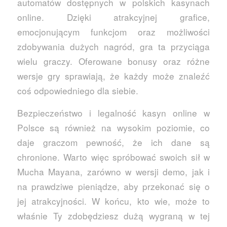
automatów dostępnych w polskich kasynach
online. Dzięki atrakcyjnej grafice,
emocjonującym funkcjom oraz możliwości
zdobywania dużych nagród, gra ta przyciąga
wielu graczy. Oferowane bonusy oraz różne
wersje gry sprawiają, że każdy może znaleźć
coś odpowiedniego dla siebie.
Bezpieczeństwo i legalność kasyn online w
Polsce są również na wysokim poziomie, co
daje graczom pewność, że ich dane są
chronione. Warto więc spróbować swoich sił w
Mucha Mayana, zarówno w wersji demo, jak i
na prawdziwe pieniądze, aby przekonać się o
jej atrakcyjności. W końcu, kto wie, może to
właśnie Ty zdobędziesz dużą wygraną w tej