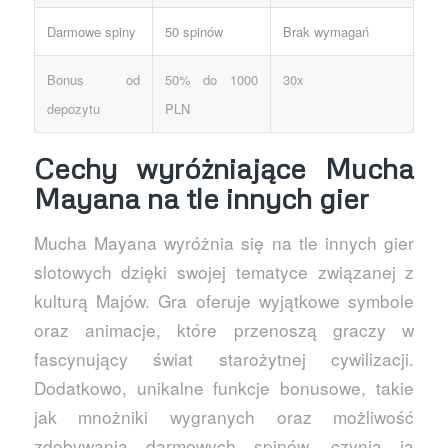
Darmowe spiny
50 spinów
Brak wymagań
Bonus od
50% do 1000
30x
depozytu
PLN
Cechy wyróżniające Mucha
Mayana na tle innych gier
Mucha Mayana wyróżnia się na tle innych gier
slotowych dzięki swojej tematyce związanej z
kulturą Majów. Gra oferuje wyjątkowe symbole
oraz animacje, które przenoszą graczy w
fascynujący świat starożytnej cywilizacji.
Dodatkowo, unikalne funkcje bonusowe, takie
jak mnożniki wygranych oraz możliwość
zdobywania darmowych spinów, czynią ją