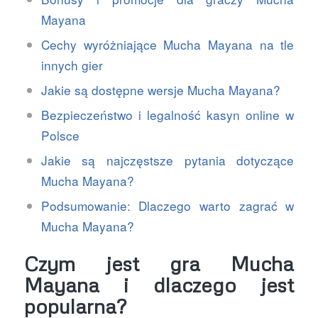
Mayana
Cechy wyróżniające Mucha Mayana na tle
innych gier
Jakie są dostępne wersje Mucha Mayana?
Bezpieczeństwo i legalność kasyn online w
Polsce
Jakie są najczęstsze pytania dotyczące
Mucha Mayana?
Podsumowanie: Dlaczego warto zagrać w
Mucha Mayana?
Czym jest gra Mucha
Mayana i dlaczego jest
popularna?