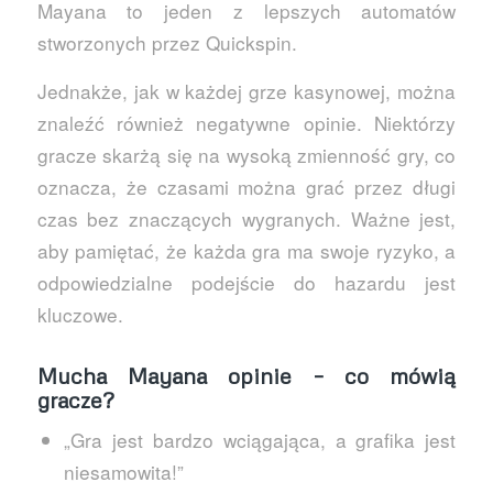
Mayana to jeden z lepszych automatów
stworzonych przez Quickspin.
Jednakże, jak w każdej grze kasynowej, można
znaleźć również negatywne opinie. Niektórzy
gracze skarżą się na wysoką zmienność gry, co
oznacza, że czasami można grać przez długi
czas bez znaczących wygranych. Ważne jest,
aby pamiętać, że każda gra ma swoje ryzyko, a
odpowiedzialne podejście do hazardu jest
kluczowe.
Mucha Mayana opinie – co mówią
gracze?
„Gra jest bardzo wciągająca, a grafika jest
niesamowita!”