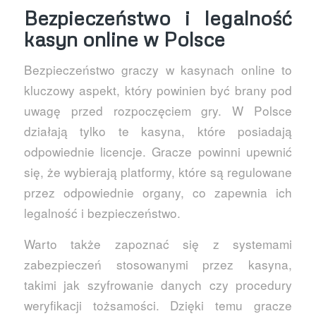
Bezpieczeństwo i legalność
kasyn online w Polsce
Bezpieczeństwo graczy w kasynach online to
kluczowy aspekt, który powinien być brany pod
uwagę przed rozpoczęciem gry. W Polsce
działają tylko te kasyna, które posiadają
odpowiednie licencje. Gracze powinni upewnić
się, że wybierają platformy, które są regulowane
przez odpowiednie organy, co zapewnia ich
legalność i bezpieczeństwo.
Warto także zapoznać się z systemami
zabezpieczeń stosowanymi przez kasyna,
takimi jak szyfrowanie danych czy procedury
weryfikacji tożsamości. Dzięki temu gracze