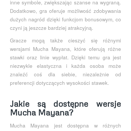
inne symbole, zwiększając szanse na wygraną.
Dodatkowo, gra oferuje możliwość zdobywania
dużych nagród dzięki funkcjom bonusowym, co
czyni ją jeszcze bardziej atrakcyjną.
Gracze mogą także cieszyć się różnymi
wersjami Mucha Mayana, które oferują różne
stawki oraz linie wypłat. Dzięki temu gra jest
niezwykle elastyczna i każda osoba może
znaleźć coś dla siebie, niezależnie od
preferencji dotyczących wysokości stawek.
Jakie są dostępne wersje
Mucha Mayana?
Mucha Mayana jest dostępna w różnych