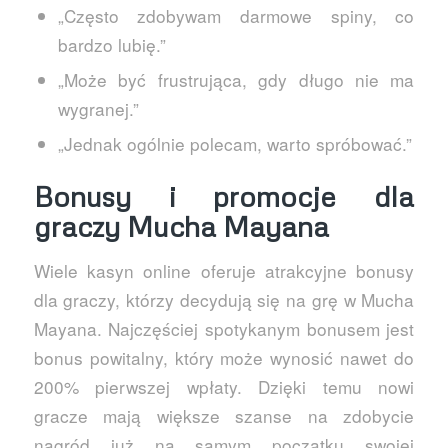
„Często zdobywam darmowe spiny, co
bardzo lubię.”
„Może być frustrująca, gdy długo nie ma
wygranej.”
„Jednak ogólnie polecam, warto spróbować.”
Bonusy i promocje dla
graczy Mucha Mayana
Wiele kasyn online oferuje atrakcyjne bonusy
dla graczy, którzy decydują się na grę w Mucha
Mayana. Najczęściej spotykanym bonusem jest
bonus powitalny, który może wynosić nawet do
200% pierwszej wpłaty. Dzięki temu nowi
gracze mają większe szanse na zdobycie
nagród już na samym początku swojej