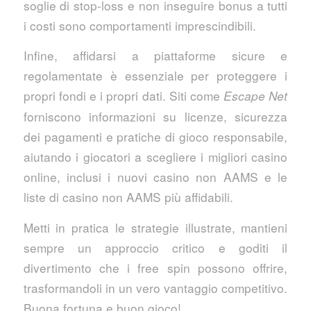
soglie di stop‑loss e non inseguire bonus a tutti
i costi sono comportamenti imprescindibili.
Infine, affidarsi a piattaforme sicure e
regolamentate è essenziale per proteggere i
propri fondi e i propri dati. Siti come
Escape Net
forniscono informazioni su licenze, sicurezza
dei pagamenti e pratiche di gioco responsabile,
aiutando i giocatori a scegliere i migliori casino
online, inclusi i nuovi casino non AAMS e le
liste di casino non AAMS più affidabili.
Metti in pratica le strategie illustrate, mantieni
sempre un approccio critico e goditi il
divertimento che i free spin possono offrire,
trasformandoli in un vero vantaggio competitivo.
Buona fortuna e buon gioco!