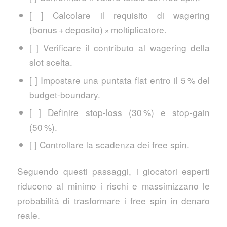
[ ] Calcolare il requisito di wagering
(bonus + deposito) × moltiplicatore.
[ ] Verificare il contributo al wagering della
slot scelta.
[ ] Impostare una puntata flat entro il 5 % del
budget‑boundary.
[ ] Definire stop‑loss (30 %) e stop‑gain
(50 %).
[ ] Controllare la scadenza dei free spin.
Seguendo questi passaggi, i giocatori esperti
riducono al minimo i rischi e massimizzano le
probabilità di trasformare i free spin in denaro
reale.