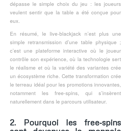
dépasse le simple choix du jeu : les joueurs
veulent sentir que la table a été conçue pour
eux.
En résumé, le live‑blackjack n’est plus une
simple retransmission d’une table physique ;
c’est une plateforme interactive où le joueur
contrôle son expérience, où la technologie sert
le réalisme et où la variété des variantes crée
un écosystème riche. Cette transformation crée
le terreau idéal pour les promotions innovantes,
notamment les free‑spins, qui s’insèrent
naturellement dans le parcours utilisateur.
2. Pourquoi les free‑spins
sont devenues la monnaie