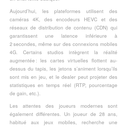
Aujourd’hui, les plateformes utilisent des
caméras 4K, des encodeurs HEVC et des
réseaux de distribution de contenu (CDN) qui
garantissent une latence inférieure à
2 secondes, même sur des connexions mobiles
4G. Certains studios intègrent la réalité
augmentée : les cartes virtuelles flottent au-
dessus du tapis, les jetons s’animent lorsqu’ils
sont mis en jeu, et le dealer peut projeter des
statistiques en temps réel (RTP, pourcentage
de gain, etc.).
Les attentes des joueurs modernes sont
également différentes. Un joueur de 28 ans,
habitué aux jeux mobiles, recherche une