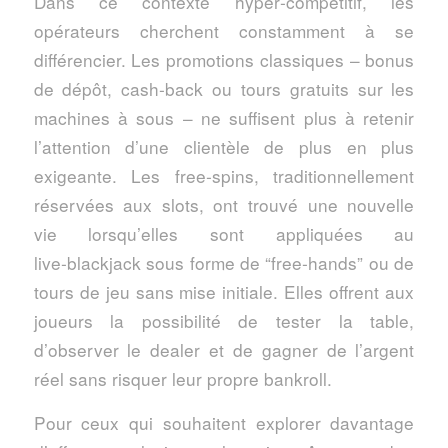
Dans ce contexte hyper‑compétitif, les
opérateurs cherchent constamment à se
différencier. Les promotions classiques – bonus
de dépôt, cash‑back ou tours gratuits sur les
machines à sous – ne suffisent plus à retenir
l’attention d’une clientèle de plus en plus
exigeante. Les free‑spins, traditionnellement
réservées aux slots, ont trouvé une nouvelle
vie lorsqu’elles sont appliquées au
live‑blackjack sous forme de “free‑hands” ou de
tours de jeu sans mise initiale. Elles offrent aux
joueurs la possibilité de tester la table,
d’observer le dealer et de gagner de l’argent
réel sans risquer leur propre bankroll.
Pour ceux qui souhaitent explorer davantage