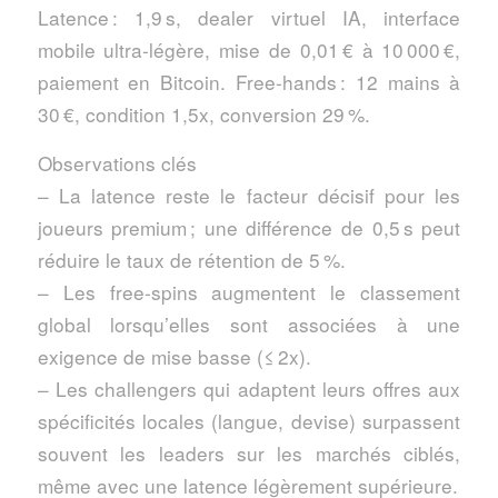
Latence : 1,9 s, dealer virtuel IA, interface
mobile ultra‑légère, mise de 0,01 € à 10 000 €,
paiement en Bitcoin. Free‑hands : 12 mains à
30 €, condition 1,5x, conversion 29 %.
Observations clés
– La latence reste le facteur décisif pour les
joueurs premium ; une différence de 0,5 s peut
réduire le taux de rétention de 5 %.
– Les free‑spins augmentent le classement
global lorsqu’elles sont associées à une
exigence de mise basse (≤ 2x).
– Les challengers qui adaptent leurs offres aux
spécificités locales (langue, devise) surpassent
souvent les leaders sur les marchés ciblés,
même avec une latence légèrement supérieure.