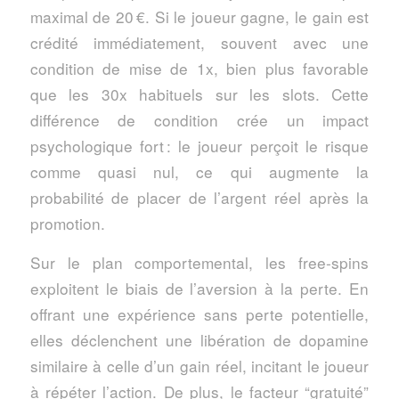
maximal de 20 €. Si le joueur gagne, le gain est
crédité immédiatement, souvent avec une
condition de mise de 1x, bien plus favorable
que les 30x habituels sur les slots. Cette
différence de condition crée un impact
psychologique fort : le joueur perçoit le risque
comme quasi nul, ce qui augmente la
probabilité de placer de l’argent réel après la
promotion.
Sur le plan comportemental, les free‑spins
exploitent le biais de l’aversion à la perte. En
offrant une expérience sans perte potentielle,
elles déclenchent une libération de dopamine
similaire à celle d’un gain réel, incitant le joueur
à répéter l’action. De plus, le facteur “gratuité”