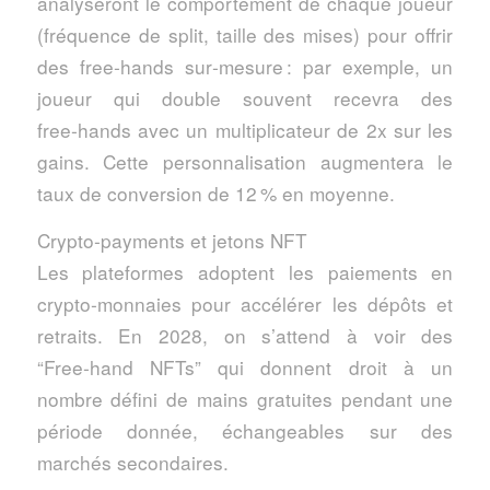
analyseront le comportement de chaque joueur
(fréquence de split, taille des mises) pour offrir
des free‑hands sur‑mesure : par exemple, un
joueur qui double souvent recevra des
free‑hands avec un multiplicateur de 2x sur les
gains. Cette personnalisation augmentera le
taux de conversion de 12 % en moyenne.
Crypto‑payments et jetons NFT
Les plateformes adoptent les paiements en
crypto‑monnaies pour accélérer les dépôts et
retraits. En 2028, on s’attend à voir des
“Free‑hand NFTs” qui donnent droit à un
nombre défini de mains gratuites pendant une
période donnée, échangeables sur des
marchés secondaires.