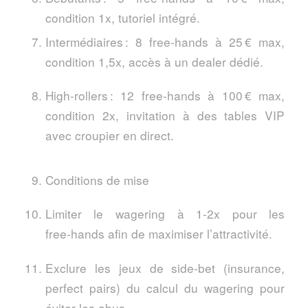
condition 1x, tutoriel intégré.
Intermédiaires : 8 free‑hands à 25 € max,
condition 1,5x, accès à un dealer dédié.
High‑rollers : 12 free‑hands à 100 € max,
condition 2x, invitation à des tables VIP
avec croupier en direct.
Conditions de mise
Limiter le wagering à 1‑2x pour les
free‑hands afin de maximiser l’attractivité.
Exclure les jeux de side‑bet (insurance,
perfect pairs) du calcul du wagering pour
éviter les abus.