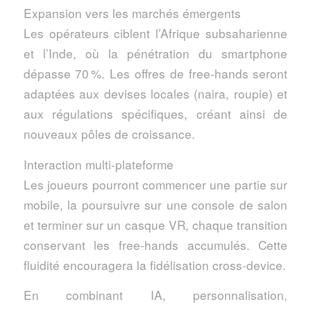
Expansion vers les marchés émergents
Les opérateurs ciblent l’Afrique subsaharienne
et l’Inde, où la pénétration du smartphone
dépasse 70 %. Les offres de free‑hands seront
adaptées aux devises locales (naira, roupie) et
aux régulations spécifiques, créant ainsi de
nouveaux pôles de croissance.
Interaction multi‑plateforme
Les joueurs pourront commencer une partie sur
mobile, la poursuivre sur une console de salon
et terminer sur un casque VR, chaque transition
conservant les free‑hands accumulés. Cette
fluidité encouragera la fidélisation cross‑device.
En combinant IA, personnalisation,