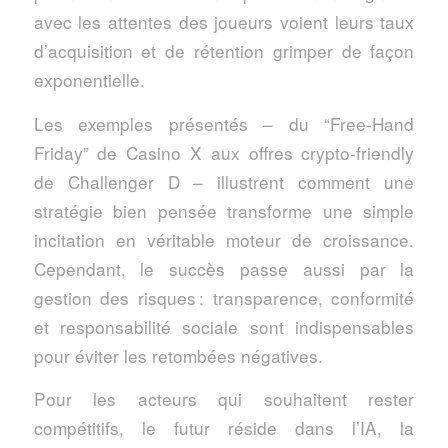
avec les attentes des joueurs voient leurs taux
d’acquisition et de rétention grimper de façon
exponentielle.
Les exemples présentés – du “Free‑Hand
Friday” de Casino X aux offres crypto‑friendly
de Challenger D – illustrent comment une
stratégie bien pensée transforme une simple
incitation en véritable moteur de croissance.
Cependant, le succès passe aussi par la
gestion des risques : transparence, conformité
et responsabilité sociale sont indispensables
pour éviter les retombées négatives.
Pour les acteurs qui souhaitent rester
compétitifs, le futur réside dans l’IA, la