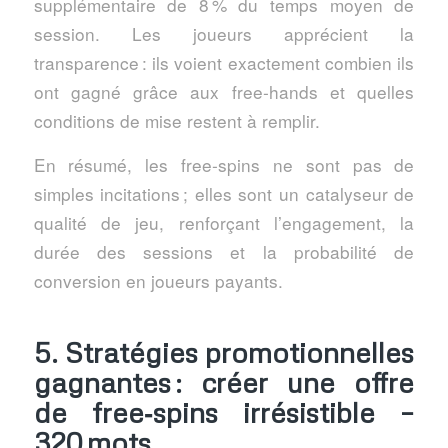
supplémentaire de 8 % du temps moyen de
session. Les joueurs apprécient la
transparence : ils voient exactement combien ils
ont gagné grâce aux free‑hands et quelles
conditions de mise restent à remplir.
En résumé, les free‑spins ne sont pas de
simples incitations ; elles sont un catalyseur de
qualité de jeu, renforçant l’engagement, la
durée des sessions et la probabilité de
conversion en joueurs payants.
5. Stratégies promotionnelles
gagnantes : créer une offre
de free‑spins irrésistible –
320 mots