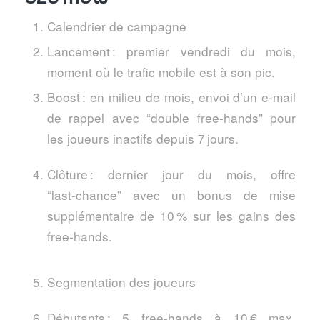
Calendrier de campagne
Lancement : premier vendredi du mois,
moment où le trafic mobile est à son pic.
Boost : en milieu de mois, envoi d’un e‑mail
de rappel avec “double free‑hands” pour
les joueurs inactifs depuis 7 jours.
Clôture : dernier jour du mois, offre
“last‑chance” avec un bonus de mise
supplémentaire de 10 % sur les gains des
free‑hands.
Segmentation des joueurs
Débutants : 5 free‑hands à 10 € max,