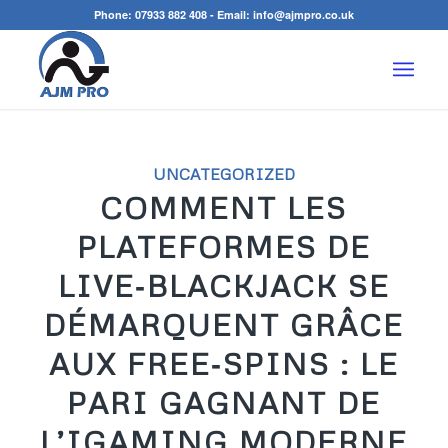
Phone:
07933 882 408
- Email:
info@ajmpro.co.uk
UNCATEGORIZED
COMMENT LES
PLATEFORMES DE
LIVE‑BLACKJACK SE
DÉMARQUENT GRÂCE
AUX FREE‑SPINS : LE
PARI GAGNANT DE
L’IGAMING MODERNE