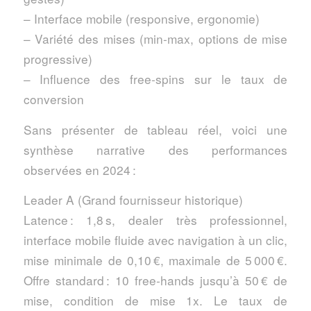
– Interface mobile (responsive, ergonomie)
– Variété des mises (min‑max, options de mise
progressive)
– Influence des free‑spins sur le taux de
conversion
Sans présenter de tableau réel, voici une
synthèse narrative des performances
observées en 2024 :
Leader A (Grand fournisseur historique)
Latence : 1,8 s, dealer très professionnel,
interface mobile fluide avec navigation à un clic,
mise minimale de 0,10 €, maximale de 5 000 €.
Offre standard : 10 free‑hands jusqu’à 50 € de
mise, condition de mise 1x. Le taux de