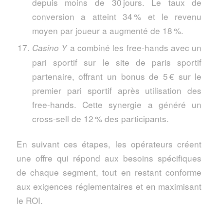
depuis moins de 30 jours. Le taux de
conversion a atteint 34 % et le revenu
moyen par joueur a augmenté de 18 %.
a combiné les free‑hands avec un
Casino Y
pari sportif sur le site de paris sportif
partenaire, offrant un bonus de 5 € sur le
premier pari sportif après utilisation des
free‑hands. Cette synergie a généré un
cross‑sell de 12 % des participants.
En suivant ces étapes, les opérateurs créent
une offre qui répond aux besoins spécifiques
de chaque segment, tout en restant conforme
aux exigences réglementaires et en maximisant
le ROI.