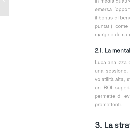
in media quattr
Onl...
emersa l’oppor
il bonus di ben
puntati) come 
margine di man
2.1. La mental
Luca analizza o
una sessione.
volatilità alta
un ROI superio
permette di evi
promettenti.
3. La stra