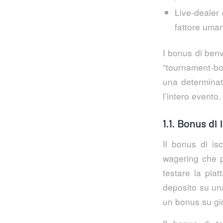
Live‑dealer 
fattore uma
I bonus di benv
“tournament‑boo
una determinat
l’intero evento.
1.1. Bonus di 
Il bonus di is
wagering che p
testare la pia
deposito su una
un bonus su gio