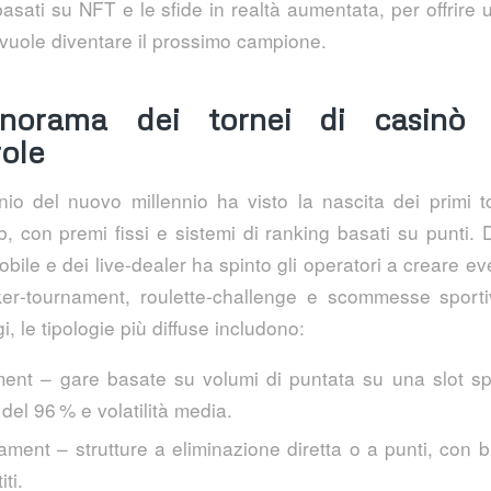
asati su NFT e le sfide in realtà aumentata, per offrire
vuole diventare il prossimo campione.
anorama dei tornei di casinò 
role
nio del nuovo millennio ha visto la nascita dei primi to
, con premi fissi e sistemi di ranking basati su punti. 
obile e dei live‑dealer ha spinto gli operatori a creare eve
er‑tournament, roulette‑challenge e scommesse sport
, le tipologie più diffuse includono:
ment – gare basate su volumi di puntata su una slot sp
el 96 % e volatilità media.
ment – strutture a eliminazione diretta o a punti, con bu
ti.