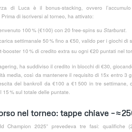
orza di Luca è il bonus‑stacking, ovvero l’accumulo 
Prima di iscriversi al torneo, ha attivato:
envenuto 100 % (€100) con 20 free‑spins su
.
Starburst
carica settimanale 50 % fino a €50, valido per i giochi di s
booster 10 % di credito extra su ogni €20 puntati nel to
wagering, ha suddiviso il credito in blocchi di €30, giocan
ità media, così da mantenere il requisito di 15x entro 3 gio
escita del bankroll da €100 a €1 500 in tre settimane, 
 15 % sul totale delle puntate.
corso nel torneo: tappe chiave – ≈ 2
rld Champion 2025” prevedeva tre fasi: qualifiche (