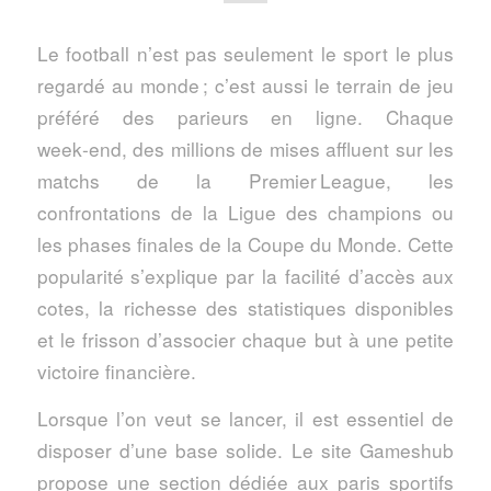
Le football n’est pas seulement le sport le plus
regardé au monde ; c’est aussi le terrain de jeu
préféré des parieurs en ligne. Chaque
week‑end, des millions de mises affluent sur les
matchs de la Premier League, les
confrontations de la Ligue des champions ou
les phases finales de la Coupe du Monde. Cette
popularité s’explique par la facilité d’accès aux
cotes, la richesse des statistiques disponibles
et le frisson d’associer chaque but à une petite
victoire financière.
Lorsque l’on veut se lancer, il est essentiel de
disposer d’une base solide. Le site Gameshub
propose une section dédiée aux paris sportifs