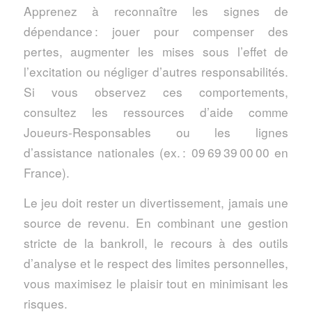
Apprenez à reconnaître les signes de
dépendance : jouer pour compenser des
pertes, augmenter les mises sous l’effet de
l’excitation ou négliger d’autres responsabilités.
Si vous observez ces comportements,
consultez les ressources d’aide comme
Joueurs‑Responsables ou les lignes
d’assistance nationales (ex. : 09 69 39 00 00 en
France).
Le jeu doit rester un divertissement, jamais une
source de revenu. En combinant une gestion
stricte de la bankroll, le recours à des outils
d’analyse et le respect des limites personnelles,
vous maximisez le plaisir tout en minimisant les
risques.