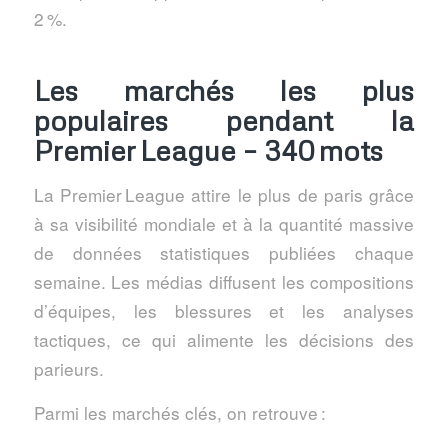
2 %.
Les marchés les plus
populaires pendant la
Premier League – 340 mots
La Premier League attire le plus de paris grâce
à sa visibilité mondiale et à la quantité massive
de données statistiques publiées chaque
semaine. Les médias diffusent les compositions
d’équipes, les blessures et les analyses
tactiques, ce qui alimente les décisions des
parieurs.
Parmi les marchés clés, on retrouve :