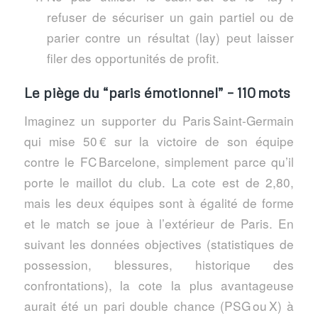
refuser de sécuriser un gain partiel ou de
parier contre un résultat (lay) peut laisser
filer des opportunités de profit.
Le piège du “paris émotionnel” – 110 mots
Imaginez un supporter du Paris Saint‑Germain
qui mise 50 € sur la victoire de son équipe
contre le FC Barcelone, simplement parce qu’il
porte le maillot du club. La cote est de 2,80,
mais les deux équipes sont à égalité de forme
et le match se joue à l’extérieur de Paris. En
suivant les données objectives (statistiques de
possession, blessures, historique des
confrontations), la cote la plus avantageuse
aurait été un pari double chance (PSG ou X) à