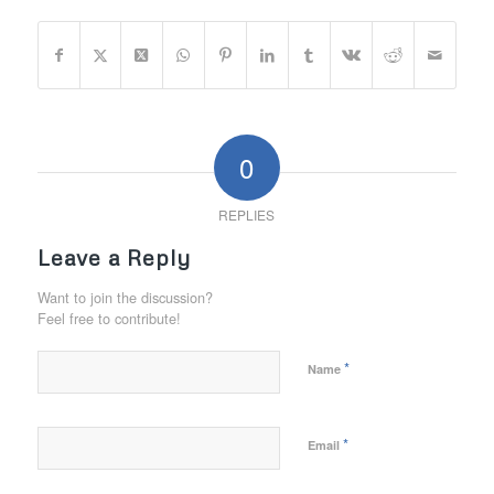
0
REPLIES
Leave a Reply
Want to join the discussion?
Feel free to contribute!
*
Name
*
Email