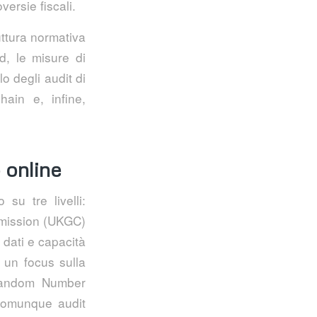
versie fiscali.
uttura normativa
ud, le misure di
lo degli audit di
hain e, infine,
o online
su tre livelli:
mmission (UKGC)
i dati e capacità
 un focus sulla
(Random Number
 comunque audit