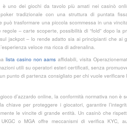
 è uno dei giochi da tavolo più amati nei casinò onl
poker tradizionale con una struttura di puntata fis
e può trasformare una piccola scommessa in una vincita 
e regole – carte scoperte, possibilità di “fold” dopo la
ul jackpot – lo rende adatto sia ai principianti che ai g
’esperienza veloce ma ricca di adrenalina.
una
lista casino non aams
affidabili, visita Operazionemat
mazioni utili su operatori esteri certificati, senza promuo
 un punto di partenza consigliato per chi vuole verificare 
gioco d’azzardo online, la conformità normativa non è so
la chiave per proteggere i giocatori, garantire l’integr
amente le vincite di grande entità. Un casinò che rispetta
 UKGC o MGA offre meccanismi di verifica KYC, aud