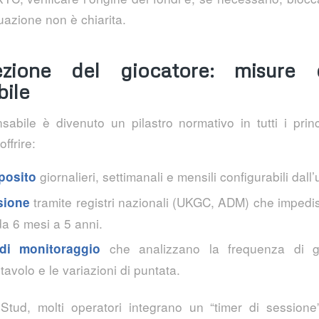
uazione non è chiarita.
ezione del giocatore: misure 
bile
sabile è divenuto un pilastro normativo in tutti i princ
ffrire:
giornalieri, settimanali e mensili configurabili dall’
eposito
tramite registri nazionali (UKGC, ADM) che impedi
sione
da 6 mesi a 5 anni.
che analizzano la frequenza di g
di monitoraggio
 tavolo e le variazioni di puntata.
Stud, molti operatori integrano un “timer di sessione