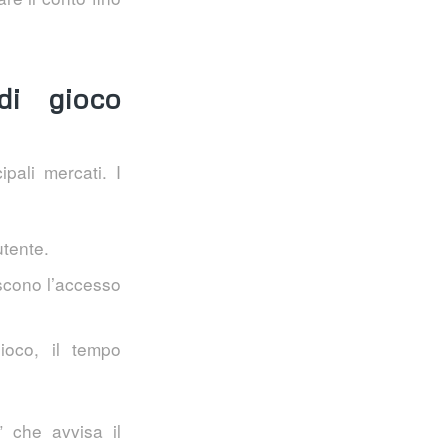
di gioco
ipali mercati. I
utente.
scono l’accesso
ioco, il tempo
” che avvisa il