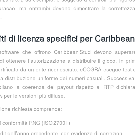
uracao, ma entrambi devono dimostrare la correttezza
.
iti di licenza specifici per Caribbea
 software che offrono Caribbean Stud devono superar
di ottenere l’autorizzazione a distribuire il gioco. In pr
rtificato da un ente riconosciuto: eCOGRA esegue test 
la distribuzione uniforme dei numeri casuali. Successiva
rollano la coerenza del payout rispetto al RTP dichiara
% per le versioni più diffuse.
one richiesta comprende:
di conformità RNG (ISO 27001)
dit dell’anno precedente, con evidenza di correzioni