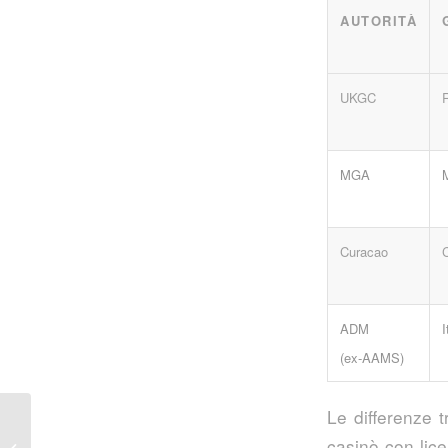
AUTORITÀ
UKGC
MGA
Curacao
ADM
I
(ex‑AAMS)
Le differenze t
Glücksbringer und Slot-Strategien:
casinò con lice
Wie Sie mit Slotlounge Casino mehr