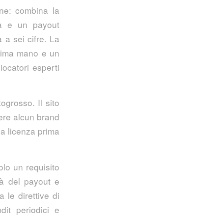
ine: combina la
sa e un payout
a sei cifre. La
 prima mano e un
iocatori esperti
ogrosso. Il sito
vere alcun brand
la licenza prima
lo un requisito
ità del payout e
 le direttive di
it periodici e