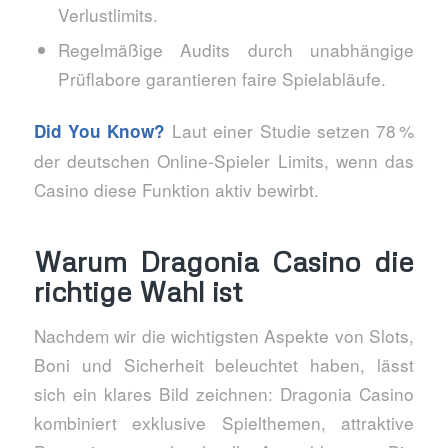
Verlustlimits.
Regelmäßige Audits durch unabhängige
Prüflabore garantieren faire Spielabläufe.
Laut einer Studie setzen 78 %
Did You Know?
der deutschen Online‑Spieler Limits, wenn das
Casino diese Funktion aktiv bewirbt.
Warum Dragonia Casino die
richtige Wahl ist
Nachdem wir die wichtigsten Aspekte von Slots,
Boni und Sicherheit beleuchtet haben, lässt
sich ein klares Bild zeichnen: Dragonia Casino
kombiniert exklusive Spielthemen, attraktive