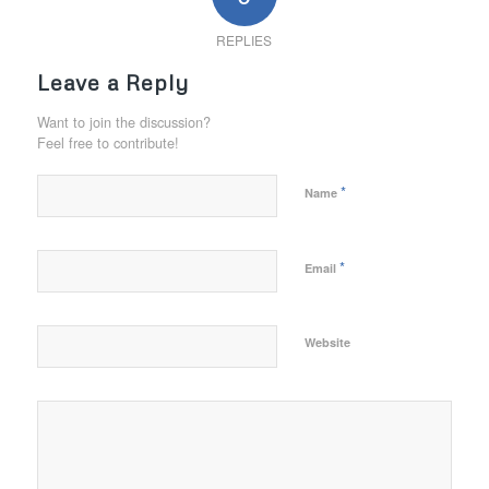
REPLIES
Leave a Reply
Want to join the discussion?
Feel free to contribute!
*
Name
*
Email
Website