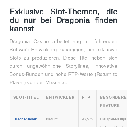
Exklusive Slot‑Themen, die
du nur bei Dragonia finden
kannst
Dragonia Casino arbeitet eng mit führenden
Software‑Entwicklern zusammen, um exklusive
Slots zu produzieren. Diese Titel heben sich
durch ungewöhnliche Storylines, innovative
Bonus‑Runden und hohe RTP‑Werte (Return to
Player) von der Masse ab.
SLOT‑TITEL
ENTWICKLER
RTP
BESONDERE
FEATURE
Drachenfeuer
NetEnt
96,5 %
Freispiel‑Multipl