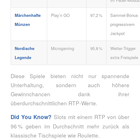
im Feuer‑Modus
Märchenhafte
Play’n GO
97,2 %
Sammel‑Bonus
Münzen
progressivem
Jackpot
Nordische
Microgaming
95,8 %
Wetter‑Trigge
Legende
extra Freispiele
Diese Spiele bieten nicht nur spannende
Unterhaltung, sondern auch höhere
Gewinnchancen dank ihrer
überdurchschnittlichen RTP‑Werte.
Slots mit einem RTP von über
Did You Know?
96 % geben im Durchschnitt mehr zurück als
klassische Tischspiele wie Roulette.