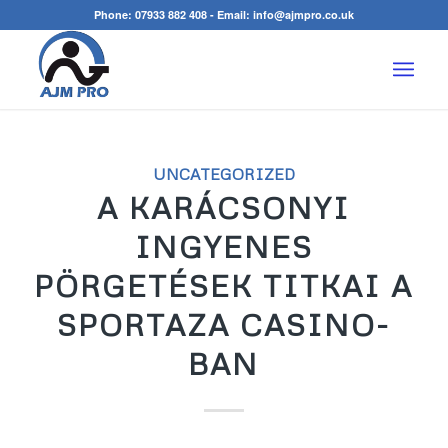
Phone:
07933 882 408
- Email:
info@ajmpro.co.uk
UNCATEGORIZED
A KARÁCSONYI
INGYENES
PÖRGETÉSEK TITKAI A
SPORTAZA CASINO-
BAN