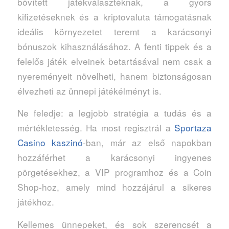
bővített játékválasztéknak, a gyors
kifizetéseknek és a kriptovaluta támogatásnak
ideális környezetet teremt a karácsonyi
bónuszok kihasználásához. A fenti tippek és a
felelős játék elveinek betartásával nem csak a
nyereményeit növelheti, hanem biztonságosan
élvezheti az ünnepi játékélményt is.
Ne feledje: a legjobb stratégia a tudás és a
mértékletesség. Ha most regisztrál a
Sportaza
Casino kaszinó
-ban, már az első napokban
hozzáférhet a karácsonyi ingyenes
pörgetésekhez, a VIP programhoz és a Coin
Shop-hoz, amely mind hozzájárul a sikeres
játékhoz.
Kellemes ünnepeket, és sok szerencsét a