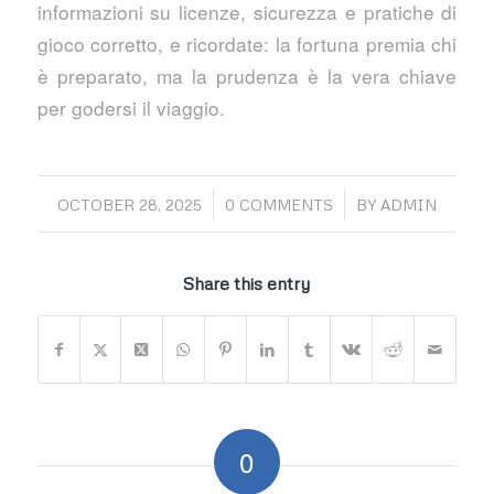
informazioni su licenze, sicurezza e pratiche di
gioco corretto, e ricordate: la fortuna premia chi
è preparato, ma la prudenza è la vera chiave
per godersi il viaggio.
/
/
OCTOBER 28, 2025
0 COMMENTS
BY
ADMIN
Share this entry
0