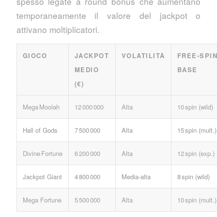
spesso legate a round bonus che aumentano
temporaneamente il valore del jackpot o
attivano moltiplicatori.
GIOCO
JACKPOT
VOLATILITÀ
FREE‑SPI
MEDIO
BASE
(€)
Mega Moolah
12 000 000
Alta
10 spin (wild)
Hall of Gods
7 500 000
Alta
15 spin (mult.)
Divine Fortune
6 200 000
Alta
12 spin (exp.)
Jackpot Giant
4 800 000
Media‑alta
8 spin (wild)
Mega Fortune
5 500 000
Alta
10 spin (mult.)