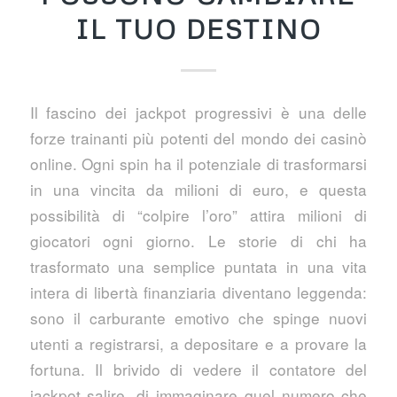
IL TUO DESTINO
Il fascino dei jackpot progressivi è una delle
forze trainanti più potenti del mondo dei casinò
online. Ogni spin ha il potenziale di trasformarsi
in una vincita da milioni di euro, e questa
possibilità di “colpire l’oro” attira milioni di
giocatori ogni giorno. Le storie di chi ha
trasformato una semplice puntata in una vita
intera di libertà finanziaria diventano leggenda:
sono il carburante emotivo che spinge nuovi
utenti a registrarsi, a depositare e a provare la
fortuna. Il brivido di vedere il contatore del
jackpot salire, di immaginare quel numero che