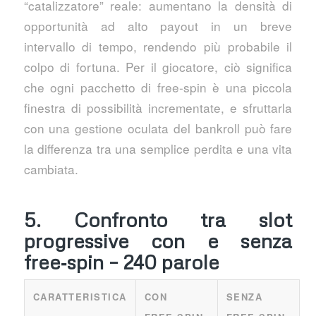
“catalizzatore” reale: aumentano la densità di
opportunità ad alto payout in un breve
intervallo di tempo, rendendo più probabile il
colpo di fortuna. Per il giocatore, ciò significa
che ogni pacchetto di free‑spin è una piccola
finestra di possibilità incrementate, e sfruttarla
con una gestione oculata del bankroll può fare
la differenza tra una semplice perdita e una vita
cambiata.
5. Confronto tra slot
progressive con e senza
free‑spin – 240 parole
CARATTERISTICA
CON
SENZA