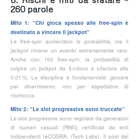
260 parole
Mito 1: “Chi gioca spesso alle free‑spin è
destinato a vincere il jackpot”
Le free‑spin aumentano le probabilità, ma il
jackpot rimane un evento estremamente raro.
Anche con 100 free‑spin, la probabilità di
colpire un jackpot da 5 milioni è inferiore allo
0,01 %. La disciplina è fondamentale: giocare
per divertimento, non per aspettative di
ricchezza.
Mito 2: “Le slot progressive sono truccate”
Le slot progressive sono regolate da generatori
di numeri casuali (RNG) certificati da enti
indipendenti (eCOGRA, iTech Labs). Il pool del