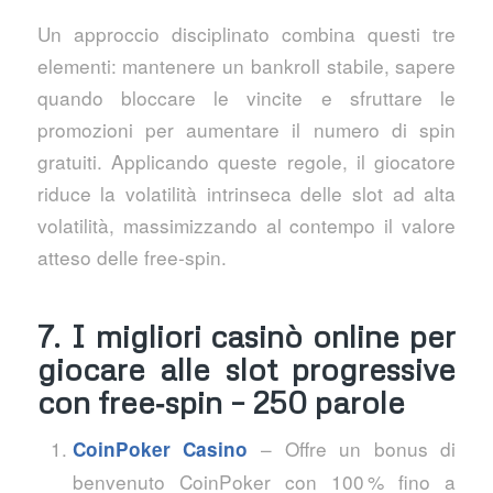
Un approccio disciplinato combina questi tre
elementi: mantenere un bankroll stabile, sapere
quando bloccare le vincite e sfruttare le
promozioni per aumentare il numero di spin
gratuiti. Applicando queste regole, il giocatore
riduce la volatilità intrinseca delle slot ad alta
volatilità, massimizzando al contempo il valore
atteso delle free‑spin.
7. I migliori casinò online per
giocare alle slot progressive
con free‑spin – 250 parole
– Offre un bonus di
CoinPoker Casino
benvenuto CoinPoker con 100 % fino a