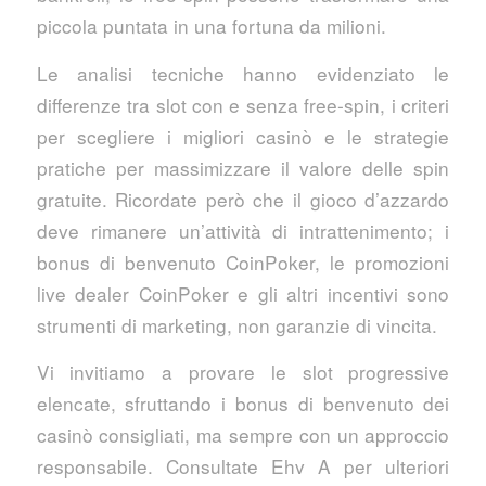
piccola puntata in una fortuna da milioni.
Le analisi tecniche hanno evidenziato le
differenze tra slot con e senza free‑spin, i criteri
per scegliere i migliori casinò e le strategie
pratiche per massimizzare il valore delle spin
gratuite. Ricordate però che il gioco d’azzardo
deve rimanere un’attività di intrattenimento; i
bonus di benvenuto CoinPoker, le promozioni
live dealer CoinPoker e gli altri incentivi sono
strumenti di marketing, non garanzie di vincita.
Vi invitiamo a provare le slot progressive
elencate, sfruttando i bonus di benvenuto dei
casinò consigliati, ma sempre con un approccio
responsabile. Consultate Ehv A per ulteriori