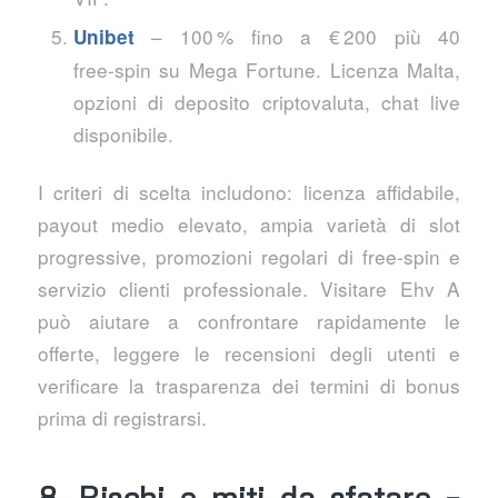
– 100 % fino a € 200 più 40
Unibet
free‑spin su Mega Fortune. Licenza Malta,
opzioni di deposito criptovaluta, chat live
disponibile.
I criteri di scelta includono: licenza affidabile,
payout medio elevato, ampia varietà di slot
progressive, promozioni regolari di free‑spin e
servizio clienti professionale. Visitare Ehv A
può aiutare a confrontare rapidamente le
offerte, leggere le recensioni degli utenti e
verificare la trasparenza dei termini di bonus
prima di registrarsi.
8. Rischi e miti da sfatare –