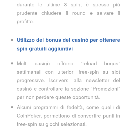
durante le ultime 3 spin, è spesso più
prudente chiudere il round e salvare il
profitto.
Utilizzo dei bonus del casinò per ottenere
spin gratuiti aggiuntivi
Molti casinò offrono “reload bonus”
settimanali con ulteriori free‑spin su slot
progressive. Iscriversi alla newsletter del
casinò e controllare la sezione “Promozioni”
per non perdere queste opportunità.
Alcuni programmi di fedeltà, come quelli di
CoinPoker, permettono di convertire punti in
free‑spin su giochi selezionati.