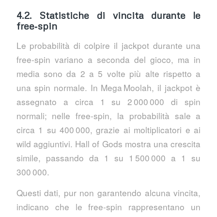
4.2. Statistiche di vincita durante le
free‑spin
Le probabilità di colpire il jackpot durante una
free‑spin variano a seconda del gioco, ma in
media sono da 2 a 5 volte più alte rispetto a
una spin normale. In Mega Moolah, il jackpot è
assegnato a circa 1 su 2 000 000 di spin
normali; nelle free‑spin, la probabilità sale a
circa 1 su 400 000, grazie ai moltiplicatori e ai
wild aggiuntivi. Hall of Gods mostra una crescita
simile, passando da 1 su 1 500 000 a 1 su
300 000.
Questi dati, pur non garantendo alcuna vincita,
indicano che le free‑spin rappresentano un