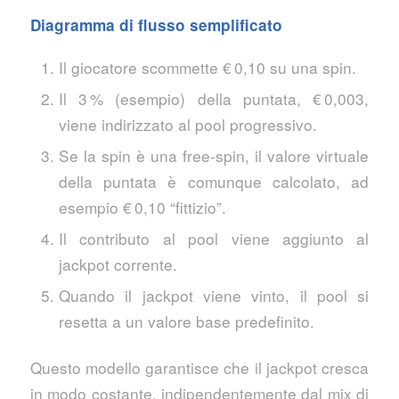
Diagramma di flusso semplificato
Il giocatore scommette € 0,10 su una spin.
Il 3 % (esempio) della puntata, € 0,003,
viene indirizzato al pool progressivo.
Se la spin è una free‑spin, il valore virtuale
della puntata è comunque calcolato, ad
esempio € 0,10 “fittizio”.
Il contributo al pool viene aggiunto al
jackpot corrente.
Quando il jackpot viene vinto, il pool si
resetta a un valore base predefinito.
Questo modello garantisce che il jackpot cresca
in modo costante, indipendentemente dal mix di