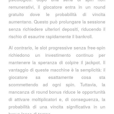
remunerativi, il giocatore entra in un round
gratuito dove le probabilità di vincita
aumentano. Questo può prolungare la sessione
senza richiedere ulteriori depositi, riducendo il
rischio di esaurire rapidamente il bankroll.
Al contrario, le slot progressive senza free‑spin
richiedono un investimento continuo per
mantenere la speranza di colpire il jackpot. Il
vantaggio di queste macchine è la semplicità: il
giocatore sa esattamente cosa sta
scommettendo ad ogni spin. Tuttavia, la
mancanza di round bonus riduce le opportunità
di attivare moltiplicatori e, di conseguenza, la
probabilità di una vincita significativa in un
breve lasso di tempo.