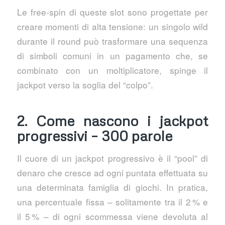
Le free‑spin di queste slot sono progettate per
creare momenti di alta tensione: un singolo wild
durante il round può trasformare una sequenza
di simboli comuni in un pagamento che, se
combinato con un moltiplicatore, spinge il
jackpot verso la soglia del “colpo”.
2. Come nascono i jackpot
progressivi – 300 parole
Il cuore di un jackpot progressivo è il “pool” di
denaro che cresce ad ogni puntata effettuata su
una determinata famiglia di giochi. In pratica,
una percentuale fissa – solitamente tra il 2 % e
il 5 % – di ogni scommessa viene devoluta al