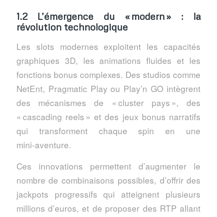
1.2 L’émergence du « modern » : la
révolution technologique
Les slots modernes exploitent les capacités
graphiques 3D, les animations fluides et les
fonctions bonus complexes. Des studios comme
NetEnt, Pragmatic Play ou Play’n GO intègrent
des mécanismes de « cluster pays », des
« cascading reels » et des jeux bonus narratifs
qui transforment chaque spin en une
mini‑aventure.
Ces innovations permettent d’augmenter le
nombre de combinaisons possibles, d’offrir des
jackpots progressifs qui atteignent plusieurs
millions d’euros, et de proposer des RTP allant