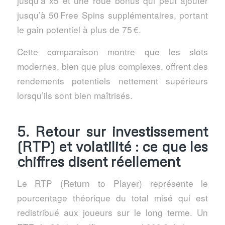
jusqu’à x5 et une roue bonus qui peut ajouter
jusqu’à 50 Free Spins supplémentaires, portant
le gain potentiel à plus de 75 €.
Cette comparaison montre que les slots
modernes, bien que plus complexes, offrent des
rendements potentiels nettement supérieurs
lorsqu’ils sont bien maîtrisés.
5. Retour sur investissement
(RTP) et volatilité : ce que les
chiffres disent réellement
Le RTP (Return to Player) représente le
pourcentage théorique du total misé qui est
redistribué aux joueurs sur le long terme. Un