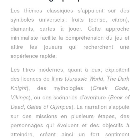
Les thèmes classiques s’appuient sur des
symboles universels : fruits (cerise, citron),
diamants, cartes à jouer. Cette approche
minimaliste facilite la compréhension du jeu et
attire les joueurs qui recherchent une
expérience rapide.
Les titres modernes, quant à eux, exploitent
des licences de films (
,
Jurassic World
The Dark
), des mythologies (
,
Knight
Greek Gods
), ou des scénarios d’aventure (
Vikings
Book of
,
). La narration s’appuie
Dead
Gates of Olympus
sur des missions en plusieurs étapes, des
personnages qui évoluent et des objectifs à
atteindre, créant ainsi un fort sentiment