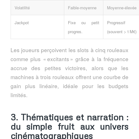
Volatilité
Faible‑moyenne
Moyenne‑élevée
Jackpot
Fixe ou petit
Progressif
progres.
(souvent > 1 M€)
Les joueurs perçoivent les slots à cinq rouleaux
comme plus « excitants » grâce à la fréquence
accrue des petites victoires, alors que les
machines à trois rouleaux offrent une courbe de
gain plus linéaire, idéale pour les budgets
limités.
3. Thématiques et narration :
du simple fruit aux univers
cinématographiques