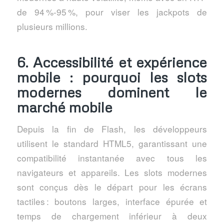
de 94 %‑95 %, pour viser les jackpots de
plusieurs millions.
6. Accessibilité et expérience
mobile : pourquoi les slots
modernes dominent le
marché mobile
Depuis la fin de Flash, les développeurs
utilisent le standard HTML5, garantissant une
compatibilité instantanée avec tous les
navigateurs et appareils. Les slots modernes
sont conçus dès le départ pour les écrans
tactiles : boutons larges, interface épurée et
temps de chargement inférieur à deux