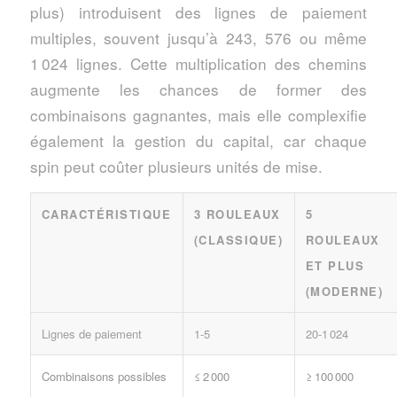
plus) introduisent des lignes de paiement
multiples, souvent jusqu’à 243, 576 ou même
1 024 lignes. Cette multiplication des chemins
augmente les chances de former des
combinaisons gagnantes, mais elle complexifie
également la gestion du capital, car chaque
spin peut coûter plusieurs unités de mise.
CARACTÉRISTIQUE
3 ROULEAUX
5
(CLASSIQUE)
ROULEAUX
ET PLUS
(MODERNE)
Lignes de paiement
1‑5
20‑1 024
Combinaisons possibles
≤ 2 000
≥ 100 000