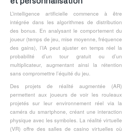
et personnalisation
L’intelligence artificielle commence à être
intégrée dans les algorithmes de distribution
des bonus. En analysant le comportement du
joueur (temps de jeu, mise moyenne, fréquence
des gains), l’IA peut ajuster en temps réel la
probabilité d’un tour gratuit ou d’un
multiplicateur, augmentant ainsi la rétention
sans compromettre l’équité du jeu.
Des projets de réalité augmentée (AR)
permettent aux joueurs de voir les rouleaux
projetés sur leur environnement réel via la
caméra du smartphone, créant une interaction
physique avec les symboles. La réalité virtuelle
(VR) offre des salles de casino virtuelles où