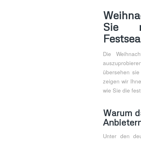
Weihnac
Sie m
Festse
Die Weihnach
auszuprobiere
übersehen sie 
zeigen wir Ihn
wie Sie die fe
Warum da
Anbietern
Unter den deu