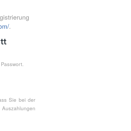
gistrierung
com/
.
tt
 Passwort.
ass Sie bei der
i Auszahlungen