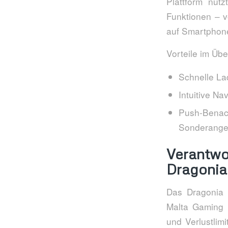
Plattform nut
Funktionen – v
auf Smartphone
Vorteile im Übe
Schnelle La
Intuitive Na
Push‑Bena
Sonderange
Verantwo
Dragonia
Das Dragonia 
Malta Gaming A
und Verlustlim