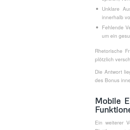
Unklare Au
innerhalb vo
Fehlende Ve
um ein gesu
Rhetorische F
plötzlich vers
Die Antwort li
des Bonus inn
Mobile E
Funktion
Ein weiterer V