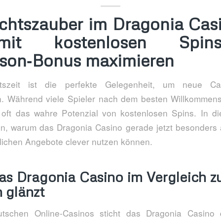
htszauber im Dragonia Cas
it kostenlosen Spi
ason‑Bonus maximieren
tszeit ist die perfekte Gelegenheit, um neue Casi
n. Während viele Spieler nach dem besten Willkommen
oft das wahre Potenzial von kostenlosen Spins. In d
en, warum das Dragonia Casino gerade jetzt besonders at
stlichen Angebote clever nutzen können.
s Dragonia Casino im Vergleich z
 glänzt
tschen Online‑Casinos sticht das Dragonia Casino