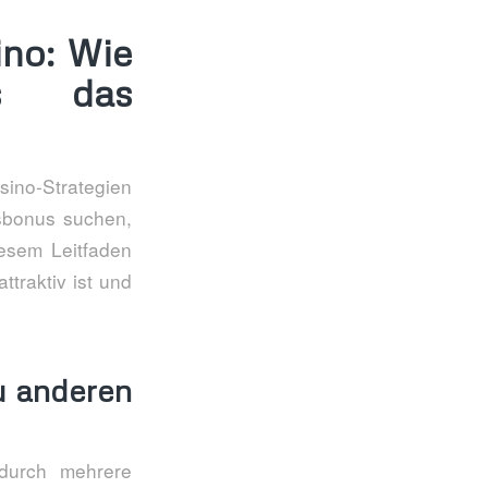
ino: Wie
ns das
no‑Strategien
sbonus suchen,
iesem Leitfaden
traktiv ist und
u anderen
 durch mehrere