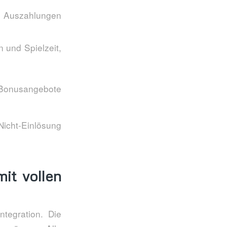
o Auszahlungen
 und Spielzeit,
 Bonusangebote
Nicht‑Einlösung
it vollen
ntegration. Die