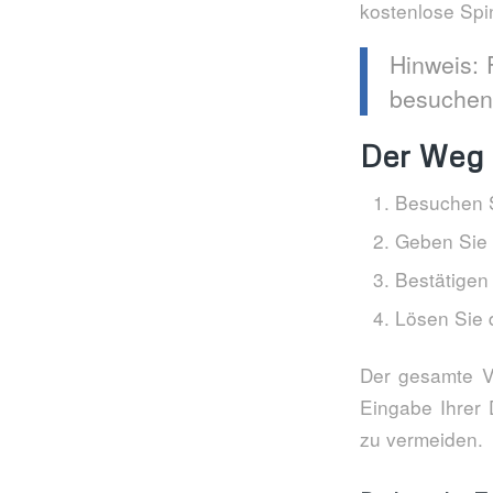
kostenlose Spi
Hinweis: 
besuchen 
Der Weg z
Besuchen Si
Geben Sie 
Bestätigen 
Lösen Sie 
Der gesamte Vo
Eingabe Ihrer
zu vermeiden.