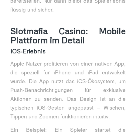
bereitstellen. Nur dann bleibt das Spielerlebnis
flüssig und sicher.
Slotmafia Casino: Mobile
Plattform im Detail
iOS‑Erlebnis
Apple‑Nutzer profitieren von einer nativen App,
die speziell für iPhone und iPad entwickelt
wurde. Die App nutzt das iOS‑Ökosystem, um
Push‑Benachrichtigungen für exklusive
Aktionen zu senden. Das Design ist an die
typischen iOS‑Gesten angepasst – Wischen,
Tippen und Zoomen funktionieren intuitiv.
Ein Beispiel: Ein Spieler startet die