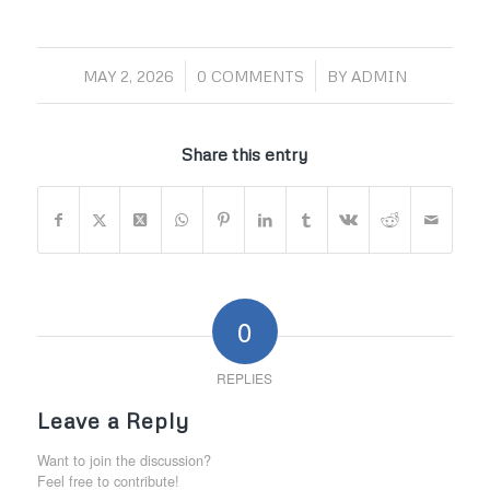
/
/
MAY 2, 2026
0 COMMENTS
BY
ADMIN
Share this entry
0
REPLIES
Leave a Reply
Want to join the discussion?
Feel free to contribute!