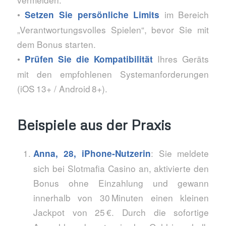
•
im Bereich
Setzen Sie persönliche Limits
„Verantwortungsvolles Spielen“, bevor Sie mit
dem Bonus starten.
•
Ihres Geräts
Prüfen Sie die Kompatibilität
mit den empfohlenen Systemanforderungen
(iOS 13+ / Android 8+).
Beispiele aus der Praxis
: Sie meldete
Anna, 28, iPhone‑Nutzerin
sich bei Slotmafia Casino an, aktivierte den
Bonus ohne Einzahlung und gewann
innerhalb von 30 Minuten einen kleinen
Jackpot von 25 €. Durch die sofortige