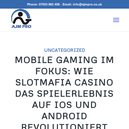
Phone:
07933 882 408
- Email:
info@ajmpro.co.uk
UNCATEGORIZED
MOBILE GAMING IM
FOKUS: WIE
SLOTMAFIA CASINO
DAS SPIELERLEBNIS
AUF IOS UND
ANDROID
REVOLUTIONIERT