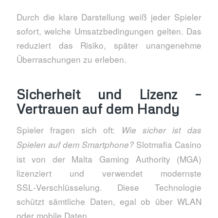
Durch die klare Darstellung weiß jeder Spieler
sofort, welche Umsatzbedingungen gelten. Das
reduziert das Risiko, später unangenehme
Überraschungen zu erleben.
Sicherheit und Lizenz –
Vertrauen auf dem Handy
Spieler fragen sich oft:
Wie sicher ist das
Slotmafia Casino
Spielen auf dem Smartphone?
ist von der Malta Gaming Authority (MGA)
lizenziert und verwendet modernste
SSL‑Verschlüsselung. Diese Technologie
schützt sämtliche Daten, egal ob über WLAN
oder mobile Daten.