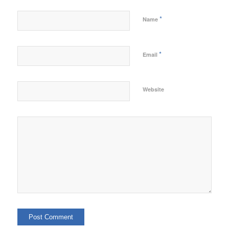
*
Name
*
Email
Website