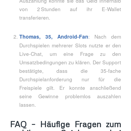
Auszahlung konnte sie das Geld innerhalb
von 2 Stunden auf ihr E‑Wallet
transferieren.
: Nach dem
Thomas, 35, Android‑Fan
Durchspielen mehrerer Slots nutzte er den
Live‑Chat, um eine Frage zu den
Umsatzbedingungen zu klären. Der Support
bestätigte, dass die 35‑fache
Durchspielanforderung nur für die
Freispiele gilt. Er konnte anschließend
seine Gewinne problemlos auszahlen
lassen.
FAQ – Häufige Fragen zum