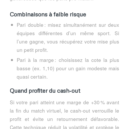
Combinaisons à faible risque
Pari double : misez simultanément sur deux
équipes différentes d’un même sport. Si
l’une gagne, vous récupérez votre mise plus
un petit profit.
Pari à la marge : choisissez la cote la plus
basse (ex. 1,10) pour un gain modeste mais
quasi certain.
Quand profiter du cash‑out
Si votre pari atteint une marge de +30 % avant
la fin du match virtuel, le cash‑out verrouille le
profit et évite un retournement défavorable.
Cette technique réduit la volatilité et protège le