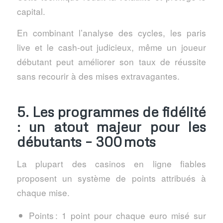
capital.
En combinant l’analyse des cycles, les paris
live et le cash‑out judicieux, même un joueur
débutant peut améliorer son taux de réussite
sans recourir à des mises extravagantes.
5. Les programmes de fidélité
: un atout majeur pour les
débutants – 300 mots
La plupart des casinos en ligne fiables
proposent un système de points attribués à
chaque mise.
Points : 1 point pour chaque euro misé sur