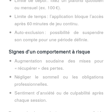
Limite de dépôt : fixez un plafond quotidien
ou mensuel (ex. 100 €).
Limite de temps : l’application bloque l’accès
après 60 minutes de jeu continu.
Auto‑exclusion : possibilité de suspendre
son compte pour une période définie.
Signes d’un comportement à risque
Augmentation soudaine des mises pour
« récupérer » des pertes.
Négliger le sommeil ou les obligations
professionnelles.
Sentiment d’anxiété ou de culpabilité après
chaque session.