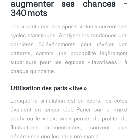
augmenter ses chances –
340 mots
Les algorithmes des sports virtuels suivent des
cycles statistiques. Analyser les tendances des
dernières 50 événements peut révéler des
patterns, comme une probabilité légèrement
supérieure pour les équipes « favorisées » à
chaque quinzaine.
Utilisation des paris « live »
Lorsque la simulation est en cours, les cotes
évoluent en temps réel. Parier sur le « next
goal » ou le « next win » permet de profiter de
fluctuations momentanées, souvent plus
généreuses que les paris pré‑match.