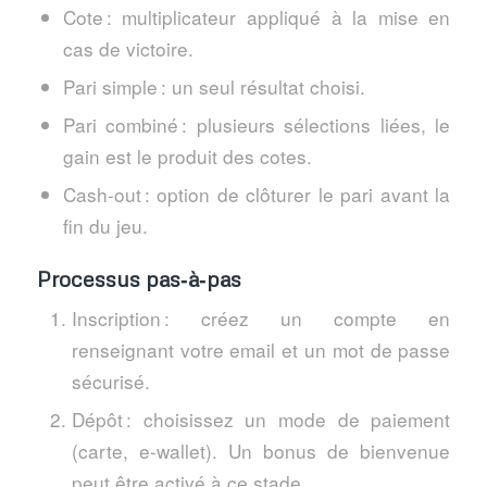
Cote : multiplicateur appliqué à la mise en
cas de victoire.
Pari simple : un seul résultat choisi.
Pari combiné : plusieurs sélections liées, le
gain est le produit des cotes.
Cash‑out : option de clôturer le pari avant la
fin du jeu.
Processus pas‑à‑pas
Inscription : créez un compte en
renseignant votre email et un mot de passe
sécurisé.
Dépôt : choisissez un mode de paiement
(carte, e‑wallet). Un bonus de bienvenue
peut être activé à ce stade.