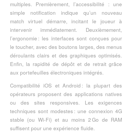
multiples. Premièrement, l’accessibilité : une
simple notification indique qu’un nouveau
match virtuel démarre, incitant le joueur à
intervenir immédiatement. Deuxièmement,
l’ergonomie : les interfaces sont conçues pour
le toucher, avec des boutons larges, des menus
déroulants clairs et des graphiques optimisés.
Enfin, la rapidité de dépôt et de retrait grâce
aux portefeuilles électroniques intégrés.
Compatibilité iOS et Android : la plupart des
opérateurs proposent des applications natives
ou des sites responsives. Les exigences
techniques sont modestes : une connexion 4G
stable (ou Wi‑Fi) et au moins 2 Go de RAM
suffisent pour une expérience fluide.