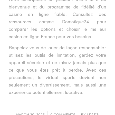
bienvenue et du programme de fidélité d’un
casino en ligne fiable. Consultez des
ressources comme Domotique34 pour
comparer les options et choisir le meilleur
casino en ligne France pour vos besoins.
Rappelez‑vous de jouer de façon responsable :
utilisez les outils de limitation, gardez votre
appareil sécurisé et ne misez jamais plus que
ce que vous êtes prêt à perdre. Avec ces
précautions, le virtual sports devient non
seulement un divertissement, mais aussi une
expérience potentiellement lucrative.
/
/
MARCH 29, 2026
0 COMMENTS
BY
ADMIN