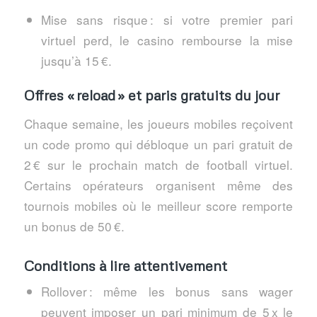
Mise sans risque : si votre premier pari
virtuel perd, le casino rembourse la mise
jusqu’à 15 €.
Offres « reload » et paris gratuits du jour
Chaque semaine, les joueurs mobiles reçoivent
un code promo qui débloque un pari gratuit de
2 € sur le prochain match de football virtuel.
Certains opérateurs organisent même des
tournois mobiles où le meilleur score remporte
un bonus de 50 €.
Conditions à lire attentivement
Rollover : même les bonus sans wager
peuvent imposer un pari minimum de 5 x le