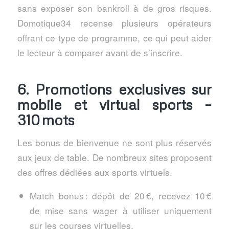
sans exposer son bankroll à de gros risques.
Domotique34 recense plusieurs opérateurs
offrant ce type de programme, ce qui peut aider
le lecteur à comparer avant de s’inscrire.
6. Promotions exclusives sur
mobile et virtual sports –
310 mots
Les bonus de bienvenue ne sont plus réservés
aux jeux de table. De nombreux sites proposent
des offres dédiées aux sports virtuels.
Match bonus : dépôt de 20 €, recevez 10 €
de mise sans wager à utiliser uniquement
sur les courses virtuelles.