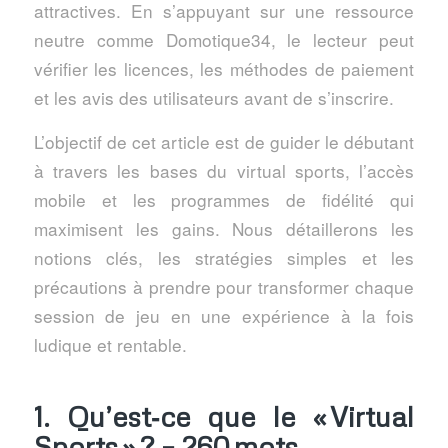
attractives. En s’appuyant sur une ressource
neutre comme Domotique34, le lecteur peut
vérifier les licences, les méthodes de paiement
et les avis des utilisateurs avant de s’inscrire.
L’objectif de cet article est de guider le débutant
à travers les bases du virtual sports, l’accès
mobile et les programmes de fidélité qui
maximisent les gains. Nous détaillerons les
notions clés, les stratégies simples et les
précautions à prendre pour transformer chaque
session de jeu en une expérience à la fois
ludique et rentable.
1. Qu’est‑ce que le « Virtual
Sports » ? – 260 mots