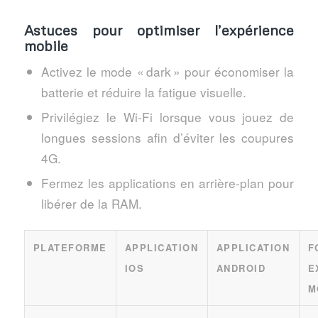
Astuces pour optimiser l’expérience
mobile
Activez le mode « dark » pour économiser la
batterie et réduire la fatigue visuelle.
Privilégiez le Wi‑Fi lorsque vous jouez de
longues sessions afin d’éviter les coupures
4G.
Fermez les applications en arrière‑plan pour
libérer de la RAM.
PLATEFORME
APPLICATION
APPLICATION
F
IOS
ANDROID
E
M