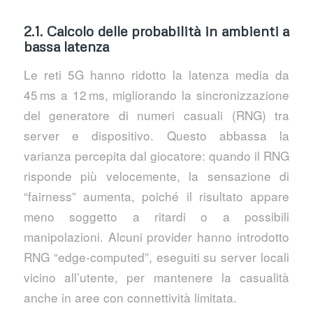
2.1. Calcolo delle probabilità in ambienti a
bassa latenza
Le reti 5G hanno ridotto la latenza media da
45 ms a 12 ms, migliorando la sincronizzazione
del generatore di numeri casuali (RNG) tra
server e dispositivo. Questo abbassa la
varianza percepita dal giocatore: quando il RNG
risponde più velocemente, la sensazione di
“fairness” aumenta, poiché il risultato appare
meno soggetto a ritardi o a possibili
manipolazioni. Alcuni provider hanno introdotto
RNG “edge‑computed”, eseguiti su server locali
vicino all’utente, per mantenere la casualità
anche in aree con connettività limitata.