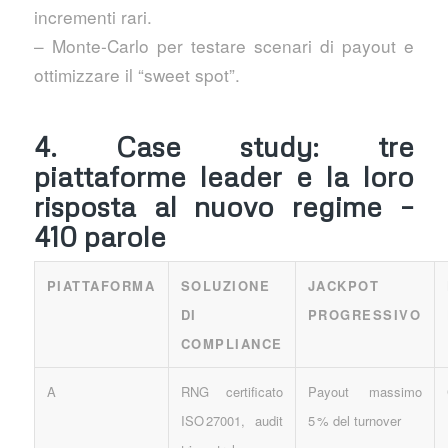
incrementi rari.
– Monte‑Carlo per testare scenari di payout e
ottimizzare il “sweet spot”.
4. Case study: tre
piattaforme leader e la loro
risposta al nuovo regime –
410 parole
PIATTAFORMA
SOLUZIONE
JACKPOT
DI
PROGRESSIVO
COMPLIANCE
A
RNG certificato
Payout massimo
ISO 27001, audit
5 % del turnover