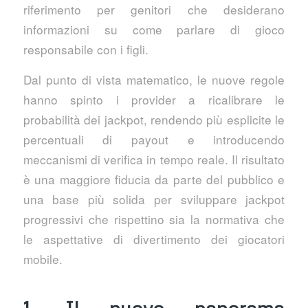
riferimento per genitori che desiderano
informazioni su come parlare di gioco
responsabile con i figli.
Dal punto di vista matematico, le nuove regole
hanno spinto i provider a ricalibrare le
probabilità dei jackpot, rendendo più esplicite le
percentuali di payout e introducendo
meccanismi di verifica in tempo reale. Il risultato
è una maggiore fiducia da parte del pubblico e
una base più solida per sviluppare jackpot
progressivi che rispettino sia la normativa che
le aspettative di divertimento dei giocatori
mobile.
1. Il nuovo panorama