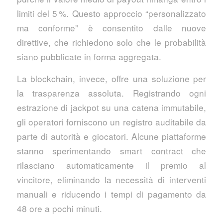
limiti del 5 %. Questo approccio “personalizzato
ma conforme” è consentito dalle nuove
direttive, che richiedono solo che le probabilità
siano pubblicate in forma aggregata.
La blockchain, invece, offre una soluzione per
la trasparenza assoluta. Registrando ogni
estrazione di jackpot su una catena immutabile,
gli operatori forniscono un registro auditabile da
parte di autorità e giocatori. Alcune piattaforme
stanno sperimentando smart contract che
rilasciano automaticamente il premio al
vincitore, eliminando la necessità di interventi
manuali e riducendo i tempi di pagamento da
48 ore a pochi minuti.