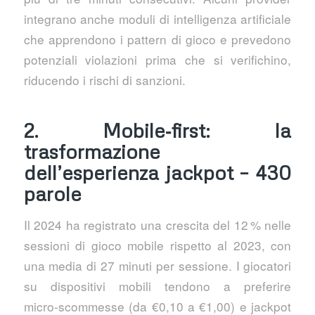
integrano anche moduli di intelligenza artificiale
che apprendono i pattern di gioco e prevedono
potenziali violazioni prima che si verifichino,
riducendo i rischi di sanzioni.
2. Mobile‑first: la
trasformazione
dell’esperienza jackpot – 430
parole
Il 2024 ha registrato una crescita del 12 % nelle
sessioni di gioco mobile rispetto al 2023, con
una media di 27 minuti per sessione. I giocatori
su dispositivi mobili tendono a preferire
micro‑scommesse (da €0,10 a €1,00) e jackpot