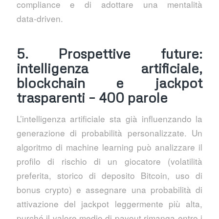
compliance e di adottare una mentalità
data‑driven.
5. Prospettive future:
intelligenza artificiale,
blockchain e jackpot
trasparenti – 400 parole
L’intelligenza artificiale sta già influenzando la
generazione di probabilità personalizzate. Un
algoritmo di machine learning può analizzare il
profilo di rischio di un giocatore (volatilità
preferita, storico di deposito Bitcoin, uso di
bonus crypto) e assegnare una probabilità di
attivazione del jackpot leggermente più alta,
purché il valore medio di payout rimanga entro i