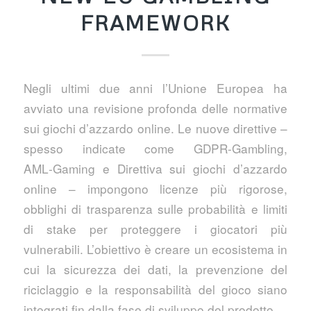
FRAMEWORK
Negli ultimi due anni l’Unione Europea ha
avviato una revisione profonda delle normative
sui giochi d’azzardo online. Le nuove direttive –
spesso indicate come GDPR‑Gambling,
AML‑Gaming e Direttiva sui giochi d’azzardo
online – impongono licenze più rigorose,
obblighi di trasparenza sulle probabilità e limiti
di stake per proteggere i giocatori più
vulnerabili. L’obiettivo è creare un ecosistema in
cui la sicurezza dei dati, la prevenzione del
riciclaggio e la responsabilità del gioco siano
integrati fin dalla fase di sviluppo del prodotto.