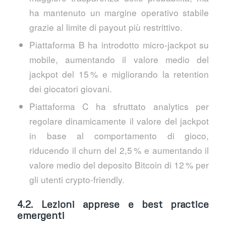
ha mantenuto un margine operativo stabile
grazie al limite di payout più restrittivo.
Piattaforma B ha introdotto micro‑jackpot su
mobile, aumentando il valore medio del
jackpot del 15 % e migliorando la retention
dei giocatori giovani.
Piattaforma C ha sfruttato analytics per
regolare dinamicamente il valore del jackpot
in base al comportamento di gioco,
riducendo il churn del 2,5 % e aumentando il
valore medio del deposito Bitcoin di 12 % per
gli utenti crypto‑friendly.
4.2. Lezioni apprese e best practice
emergenti