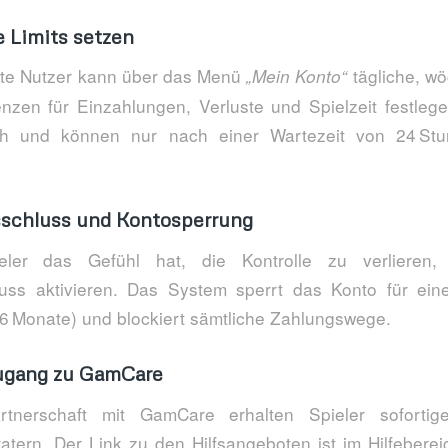
e Limits setzen
erte Nutzer kann über das Menü
tägliche, wö
„Mein Konto“
nzen für Einzahlungen, Verluste und Spielzeit festlege
ich und können nur nach einer Wartezeit von 24 St
sschluss und Kontosperrung
ieler das Gefühl hat, die Kontrolle zu verlieren
uss aktivieren. Das System sperrt das Konto für ein
. 6 Monate) und blockiert sämtliche Zahlungswege.
Zugang zu GamCare
rtnerschaft mit GamCare erhalten Spieler sofortig
atern. Der Link zu den Hilfsangeboten ist im Hilfebere