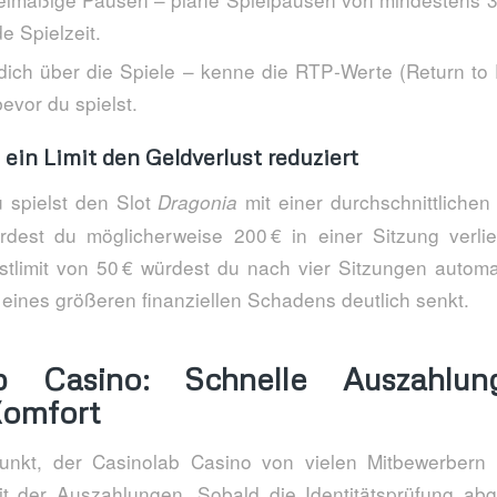
e Spielzeit.
 dich über die Spiele – kenne die RTP‑Werte (Return to 
 bevor du spielst.
 ein Limit den Geldverlust reduziert
du spielst den Slot
mit einer durchschnittliche
Dragonia
dest du möglicherweise 200 € in einer Sitzung verli
ustlimit von 50 € würdest du nach vier Sitzungen automa
 eines größeren finanziellen Schadens deutlich senkt.
ab Casino: Schnelle Auszahlu
Komfort
unkt, der Casinolab Casino von vielen Mitbewerbern 
t der Auszahlungen. Sobald die Identitätsprüfung abg