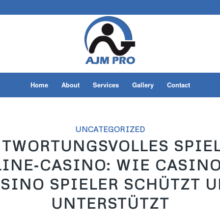
Home
About
Services
Gallery
Contact
UNCATEGORIZED
TWORTUNGSVOLLES SPIE
INE‑CASINO: WIE CASIN
SINO SPIELER SCHÜTZT 
UNTERSTÜTZT