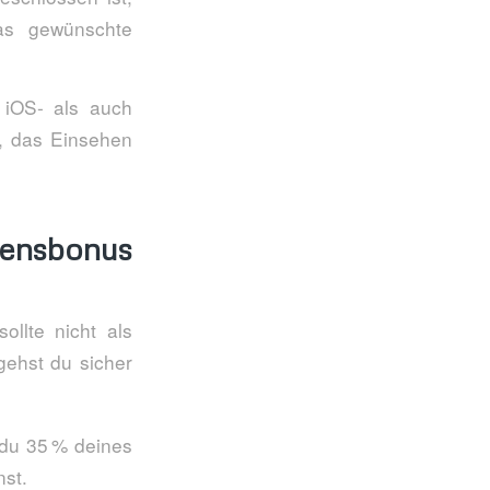
as gewünschte
 iOS‑ als auch
s, das Einsehen
.
ensbonus
ollte nicht als
gehst du sicher
du 35 % deines
st.