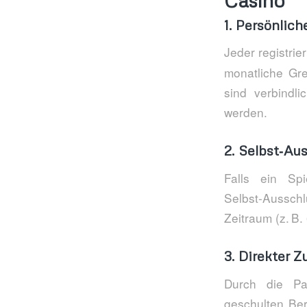
1. Persönlich
Jeder registri
monatliche Gre
sind verbindl
werden.
2. Selbst‑Au
Falls ein Sp
Selbst‑Ausschl
Zeitraum (z. B
3. Direkter 
Durch die Pa
geschulten Ber