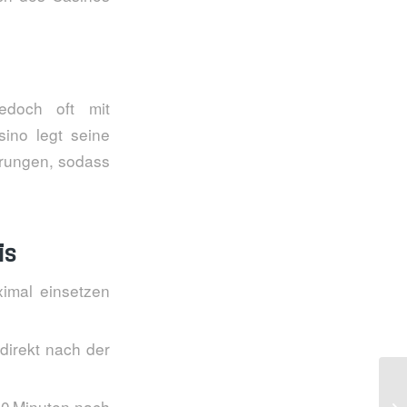
edoch oft mit
ino legt seine
erungen, sodass
is
ximal einsetzen
 direkt nach der
St
0 Minuten nach
Ma