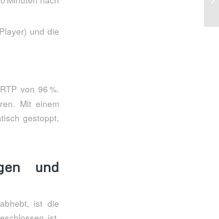
tou
Player) und die
n RTP von 96 %.
eren. Mit einem
tisch gestoppt,
ngen und
abhebt, ist die
eschlossen ist,