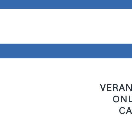
VERAN
ONL
CA