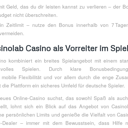
it Geld, das du dir leisten kannst zu verlieren – der B
udget nicht überschreiten.
in Zeitlimit – nutze den Bonus innerhalb von 7 Tage
 vermeiden.
sinolab Casino als Vorreiter im Spie
no kombiniert ein breites Spielangebot mit einem st
ngsvolles Spielen. Durch klare Bonusbedingung
mobile Flexibilität und vor allem durch die enge Zus
die Plattform ein sicheres Umfeld für deutsche Spieler.
eues Online‑Casino suchst, das sowohl Spaß als auch
ellt, lohnt sich ein Blick auf das Angebot von Casinol
ne persönlichen Limits und genieße die Vielfalt von Cas
e‑Dealer – immer mit dem Bewusstsein, dass Hilfe n