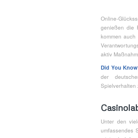
Online‑Glücks
genießen die F
kommen auch Ri
Verantwortungs
aktiv Maßnahme
Did You Know
der deutsche
Spielverhalten 
Casinolab
Unter den vie
umfassendes Si