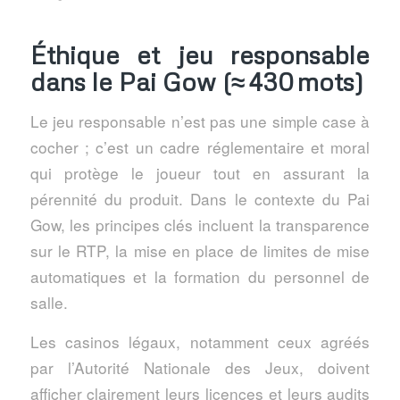
Éthique et jeu responsable
dans le Pai Gow (≈ 430 mots)
Le jeu responsable n’est pas une simple case à
cocher ; c’est un cadre réglementaire et moral
qui protège le joueur tout en assurant la
pérennité du produit. Dans le contexte du Pai
Gow, les principes clés incluent la transparence
sur le RTP, la mise en place de limites de mise
automatiques et la formation du personnel de
salle.
Les casinos légaux, notamment ceux agréés
par l’Autorité Nationale des Jeux, doivent
afficher clairement leurs licences et leurs audits