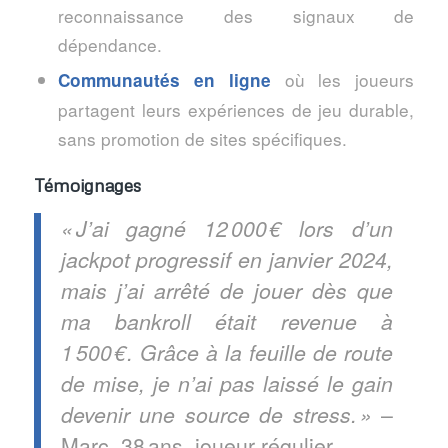
reconnaissance des signaux de
dépendance.
où les joueurs
Communautés en ligne
partagent leurs expériences de jeu durable,
sans promotion de sites spécifiques.
Témoignages
« J’ai gagné 12 000 € lors d’un
jackpot progressif en janvier 2024,
mais j’ai arrêté de jouer dès que
ma bankroll était revenue à
1 500 €. Grâce à la feuille de route
de mise, je n’ai pas laissé le gain
devenir une source de stress. »
–
Marc, 38 ans, joueur régulier.