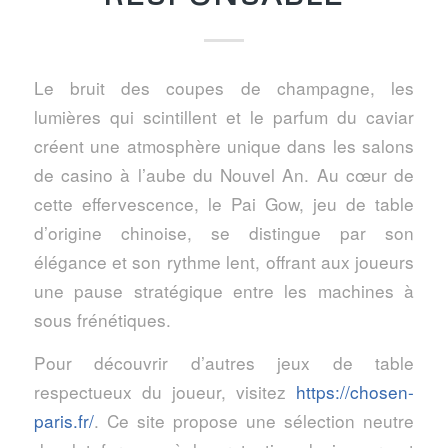
Le bruit des coupes de champagne, les
lumières qui scintillent et le parfum du caviar
créent une atmosphère unique dans les salons
de casino à l’aube du Nouvel An. Au cœur de
cette effervescence, le Pai Gow, jeu de table
d’origine chinoise, se distingue par son
élégance et son rythme lent, offrant aux joueurs
une pause stratégique entre les machines à
sous frénétiques.
Pour découvrir d’autres jeux de table
respectueux du joueur, visitez
https://chosen-
paris.fr/
. Ce site propose une sélection neutre