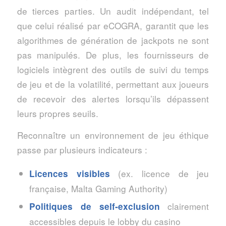
de tierces parties. Un audit indépendant, tel
que celui réalisé par eCOGRA, garantit que les
algorithmes de génération de jackpots ne sont
pas manipulés. De plus, les fournisseurs de
logiciels intègrent des outils de suivi du temps
de jeu et de la volatilité, permettant aux joueurs
de recevoir des alertes lorsqu’ils dépassent
leurs propres seuils.
Reconnaître un environnement de jeu éthique
passe par plusieurs indicateurs :
(ex. licence de jeu
Licences visibles
française, Malta Gaming Authority)
clairement
Politiques de self‑exclusion
accessibles depuis le lobby du casino