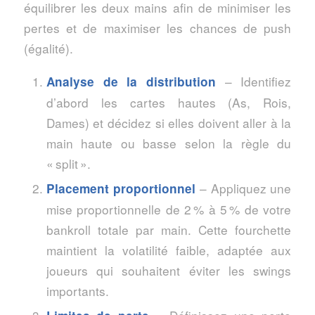
équilibrer les deux mains afin de minimiser les
pertes et de maximiser les chances de push
(égalité).
– Identifiez
Analyse de la distribution
d’abord les cartes hautes (As, Rois,
Dames) et décidez si elles doivent aller à la
main haute ou basse selon la règle du
« split ».
– Appliquez une
Placement proportionnel
mise proportionnelle de 2 % à 5 % de votre
bankroll totale par main. Cette fourchette
maintient la volatilité faible, adaptée aux
joueurs qui souhaitent éviter les swings
importants.