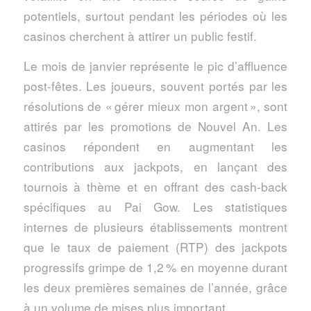
potentiels, surtout pendant les périodes où les
casinos cherchent à attirer un public festif.
Le mois de janvier représente le pic d’affluence
post‑fêtes. Les joueurs, souvent portés par les
résolutions de « gérer mieux mon argent », sont
attirés par les promotions de Nouvel An. Les
casinos répondent en augmentant les
contributions aux jackpots, en lançant des
tournois à thème et en offrant des cash‑back
spécifiques au Pai Gow. Les statistiques
internes de plusieurs établissements montrent
que le taux de paiement (RTP) des jackpots
progressifs grimpe de 1,2 % en moyenne durant
les deux premières semaines de l’année, grâce
à un volume de mises plus important.