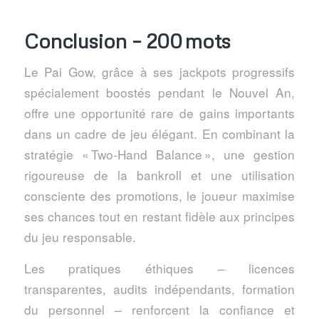
Conclusion – 200 mots
Le Pai Gow, grâce à ses jackpots progressifs
spécialement boostés pendant le Nouvel An,
offre une opportunité rare de gains importants
dans un cadre de jeu élégant. En combinant la
stratégie « Two‑Hand Balance », une gestion
rigoureuse de la bankroll et une utilisation
consciente des promotions, le joueur maximise
ses chances tout en restant fidèle aux principes
du jeu responsable.
Les pratiques éthiques – licences
transparentes, audits indépendants, formation
du personnel – renforcent la confiance et