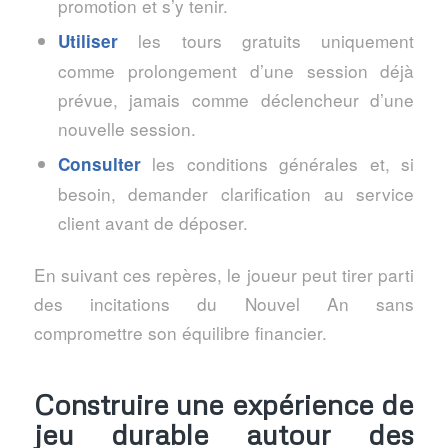
promotion et s’y tenir.
les tours gratuits uniquement
Utiliser
comme prolongement d’une session déjà
prévue, jamais comme déclencheur d’une
nouvelle session.
les conditions générales et, si
Consulter
besoin, demander clarification au service
client avant de déposer.
En suivant ces repères, le joueur peut tirer parti
des incitations du Nouvel An sans
compromettre son équilibre financier.
Construire une expérience de
jeu durable autour des