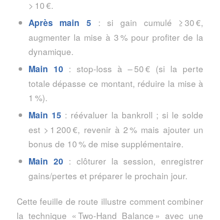
> 10 €.
: si gain cumulé ≥ 30 €,
Après main 5
augmenter la mise à 3 % pour profiter de la
dynamique.
: stop‑loss à – 50 € (si la perte
Main 10
totale dépasse ce montant, réduire la mise à
1 %).
: réévaluer la bankroll ; si le solde
Main 15
est > 1 200 €, revenir à 2 % mais ajouter un
bonus de 10 % de mise supplémentaire.
: clôturer la session, enregistrer
Main 20
gains/pertes et préparer le prochain jour.
Cette feuille de route illustre comment combiner
la technique « Two‑Hand Balance » avec une