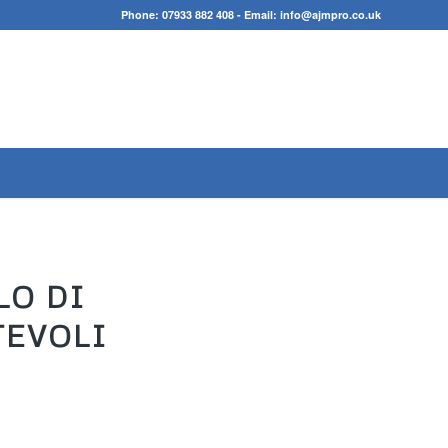
Phone:
07933 882 408
- Email:
info@ajmpro.co.uk
LO DI
TEVOLI
I