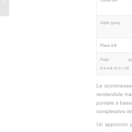
Completa...
Odds (pura)
Place 6/8
Field (so
2‑3‑4‑9‑10‑11‑12)
Le scommesse “
rendendole inad
puntate a bass
complessivo de
Un approccio p