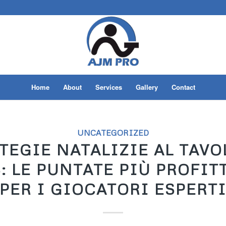
Home
About
Services
Gallery
Contact
UNCATEGORIZED
TEGIE NATALIZIE AL TAVO
: LE PUNTATE PIÙ PROFIT
PER I GIOCATORI ESPERT