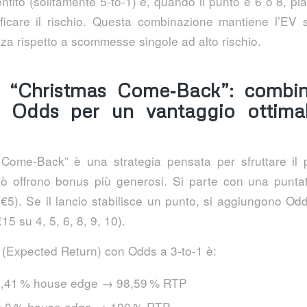
tito (solitamente 5‑to‑1) e, quando il punto è 6 o 8, pi
ificare il rischio. Questa combinazione mantiene l’EV 
nza rispetto a scommesse singole ad alto rischio.
a “Christmas Come‑Back”: combi
n Odds per un vantaggio ottima
Come‑Back” è una strategia pensata per sfruttare il p
ò offrono bonus più generosi. Si parte con una punta
€5). Se il lancio stabilisce un punto, si aggiungono Odd
15 su 4, 5, 6, 8, 9, 10).
so (Expected Return) con Odds a 3‑to‑1 è:
 1,41 % house edge → 98,59 % RTP
1: 0 % house edge → 100 % RTP