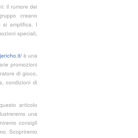
i: il rumore dei
gruppo creano
 si amplifica. I
ozioni speciali,
ericho.it/
è una
varie promozioni
ratore di gioco,
, condizioni di
questo articolo
llustreremo una
niremo consigli
simo. Scopriremo