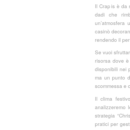
Il Crap is è da
dadi che rim
un’atmosfera un
casinò decorano
rendendo il per
Se vuoi sfrutta
risorsa dove è 
disponibili nei
ma un punto di
scommessa e co
Il clima festi
analizzeremo l
strategia “Chr
pratici per ges