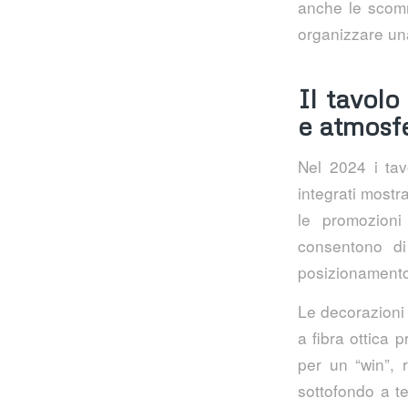
anche le scomm
organizzare una
Il tavolo
e atmosfe
Nel 2024 i tav
integrati mostr
le promozioni
consentono di
posizionamento 
Le decorazioni 
a fibra ottica 
per un “win”, 
sottofondo a t