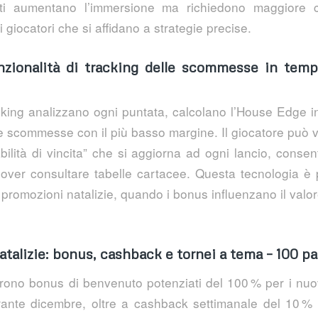
ti aumentano l’immersione ma richiedono maggiore c
i giocatori che si affidano a strategie precise.
zionalità di tracking delle scommesse in temp
acking analizzano ogni puntata, calcolano l’House Edge 
e scommesse con il più basso margine. Il giocatore può v
bilità di vincita” che si aggiorna ad ogni lancio, conse
over consultare tabelle cartacee. Questa tecnologia è 
e promozioni natalizie, quando i bonus influenzano il valor
talizie: bonus, cashback e tornei a tema – 100 pa
frono bonus di benvenuto potenziati del 100 % per i nuo
ante dicembre, oltre a cashback settimanale del 10 % s