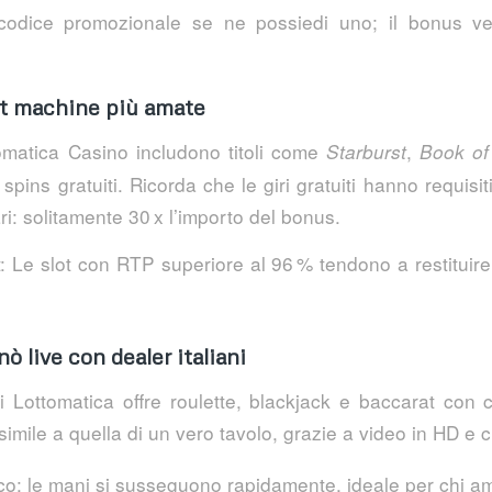
l codice promozionale se ne possiedi uno; il bonus ve
lot machine più amate
tomatica Casino includono titoli come
,
Starburst
Book of
 spins gratuiti. Ricorda che le giri gratuiti hanno requis
ri: solitamente 30 x l’importo del bonus.
: Le slot con RTP superiore al 96 % tendono a restituir
nò live con dealer italiani
di Lottomatica offre roulette, blackjack e baccarat con cr
simile a quella di un vero tavolo, grazie a video in HD e c
co: le mani si susseguono rapidamente, ideale per chi am