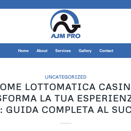
Home
About
Services
Gallery
Contact
UNCATEGORIZED
OME LOTTOMATICA CASI
SFORMA LA TUA ESPERIENZ
: GUIDA COMPLETA AL SU