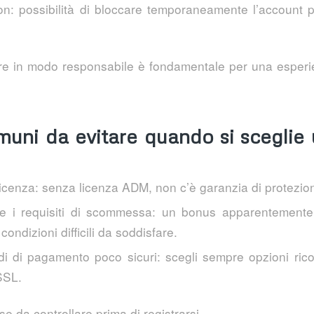
ion: possibilità di bloccare temporaneamente l’account 
re in modo responsabile è fondamentale per una esperi
muni da evitare quando si sceglie
licenza: senza licenza ADM, non c’è garanzia di protezion
re i requisiti di scommessa: un bonus apparentement
ondizioni difficili da soddisfare.
i di pagamento poco sicuri: scegli sempre opzioni ric
 SSL.
se da controllare prima di registrarsi