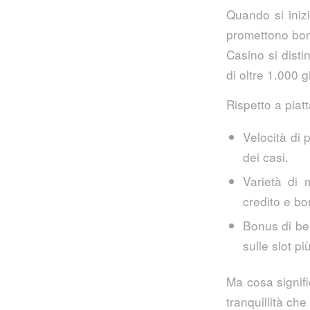
Quando si inizi
promettono bon
Casino si dist
di oltre 1.000 gi
Rispetto a piat
Velocità di 
dei casi.
Varietà di
credito e bon
Bonus di ben
sulle slot pi
Ma cosa signifi
tranquillità ch