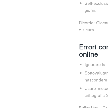
Self‑exclus
giorni.
Ricorda: Gioca
e sicura.
Errori co
online
Ignorare la 
Sottovaluta
nascondere c
Usare metod
crittografia
Bullet List – Co