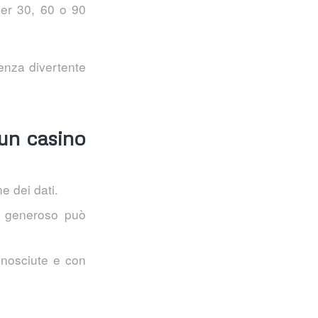
per 30, 60 o 90
enza divertente
 un casino
e dei dati.
e generoso può
onosciute e con