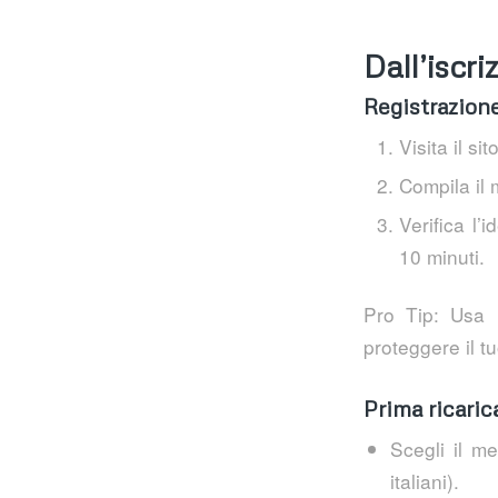
Dall’iscr
Registrazione
Visita il si
Compila il 
Verifica l’
10 minuti.
Pro Tip: Usa 
proteggere il t
Prima ricaric
Scegli il m
italiani).