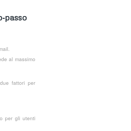
so‑passo
mail.
hiede al massimo
ue fattori per
 per gli utenti