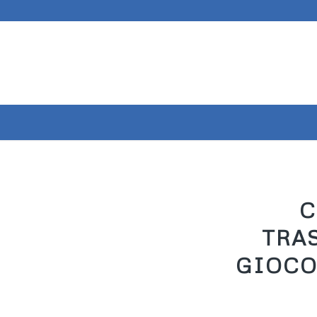
C
TRA
GIOCO