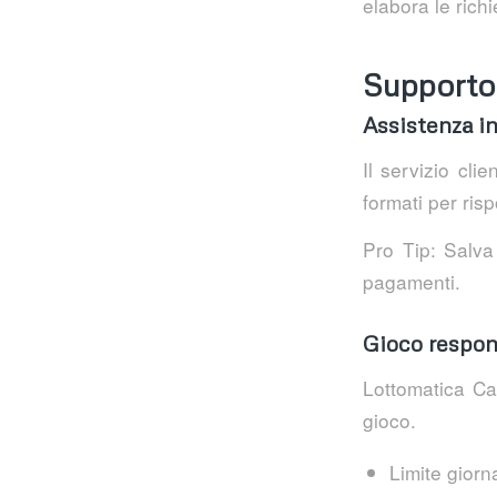
elabora le richi
Supporto 
Assistenza in
Il servizio cli
formati per ri
Pro Tip: Salva
pagamenti.
Gioco respon
Lottomatica Cas
gioco.
Limite giorn