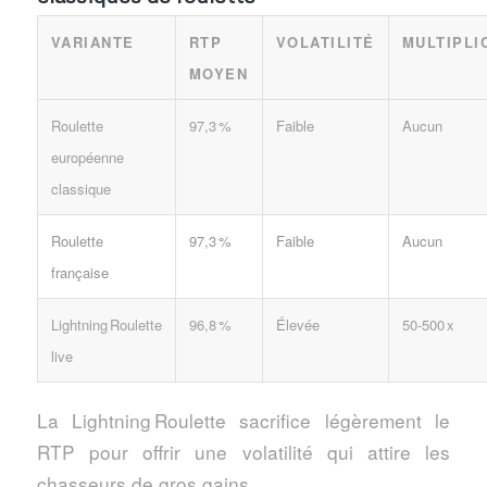
VARIANTE
RTP
VOLATILITÉ
MULTIPLI
MOYEN
Roulette
97,3 %
Faible
Aucun
européenne
classique
Roulette
97,3 %
Faible
Aucun
française
Lightning Roulette
96,8 %
Élevée
50‑500 x
live
La Lightning Roulette sacrifice légèrement le
RTP pour offrir une volatilité qui attire les
chasseurs de gros gains.