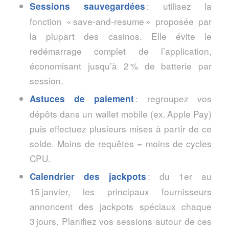
: utilisez la
Sessions sauvegardées
fonction « save‑and‑resume » proposée par
la plupart des casinos. Elle évite le
redémarrage complet de l’application,
économisant jusqu’à 2 % de batterie par
session.
: regroupez vos
Astuces de paiement
dépôts dans un wallet mobile (ex. Apple Pay)
puis effectuez plusieurs mises à partir de ce
solde. Moins de requêtes = moins de cycles
CPU.
: du 1er au
Calendrier des jackpots
15 janvier, les principaux fournisseurs
annoncent des jackpots spéciaux chaque
3 jours. Planifiez vos sessions autour de ces