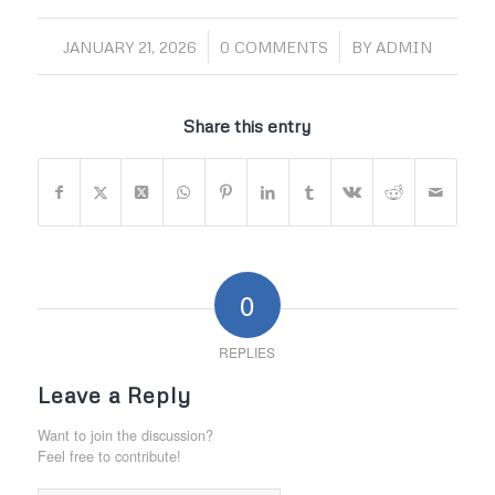
/
/
JANUARY 21, 2026
0 COMMENTS
BY
ADMIN
Share this entry
0
REPLIES
Leave a Reply
Want to join the discussion?
Feel free to contribute!