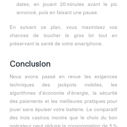
dates, en jouant 20 minutes avant le pic
annoncé, puis en faisant une pause.
En suivant ce plan, vous maximisez vos
chances de toucher le gros lot tout en
préservant la santé de votre smartphone.
Conclusion
Nous avons passé en revue les exigences
techniques des jackpots mobiles, les
algorithmes d’économie d’énergie, la sécurité
des paiements et les meilleures pratiques pour
jouer sans épuiser votre batterie. Le comparatif
des trois casinos montre que le choix du bon
opérateur peut réduire la consommation de 5 %