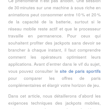
Ce phénomène n’est pas anodin. Une session
de 30 minutes sur une machine à sous riche en
animations peut consommer entre 10 % et 20 %
de la capacité de la batterie, surtout si le
réseau mobile reste actif et que le processeur
travaille en permanence. Pour ceux qui
souhaitent profiter des jackpots sans devoir se
brancher à chaque instant, il faut comprendre
comment les opérateurs optimisent leurs
applications. Avant d’entrer dans le vif du sujet,
vous pouvez consulter le
site de paris sportifs
pour comparer les offres de paris
complémentaires et élargir votre horizon de jeu.
Dans cet article, nous détaillerons d’abord les
exigences techniques des jackpots mobiles,