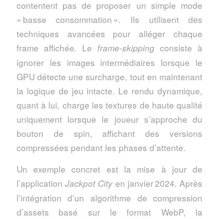
contentent pas de proposer un simple mode
« basse consommation ». Ils utilisent des
techniques avancées pour alléger chaque
frame affichée. Le
consiste à
frame‑skipping
ignorer les images intermédiaires lorsque le
GPU détecte une surcharge, tout en maintenant
la logique de jeu intacte. Le rendu dynamique,
quant à lui, charge les textures de haute qualité
uniquement lorsque le joueur s’approche du
bouton de spin, affichant des versions
compressées pendant les phases d’attente.
Un exemple concret est la mise à jour de
l’application
en janvier 2024. Après
Jackpot City
l’intégration d’un algorithme de compression
d’assets basé sur le format WebP, la