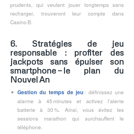
prudents, qui veulent jouer longtemps sans
recharger, trouveront leur compte dans
Casino B.
6. Stratégies de jeu
responsable : profiter des
jackpots sans épuiser son
smartphone — le plan du
Nouvel An
: définissez une
Gestion du temps de jeu
alarme à 45 minutes et activez l’alerte
batterie à 30 %. Ainsi, vous évitez les
sessions marathon qui surchauffent le
téléphone.