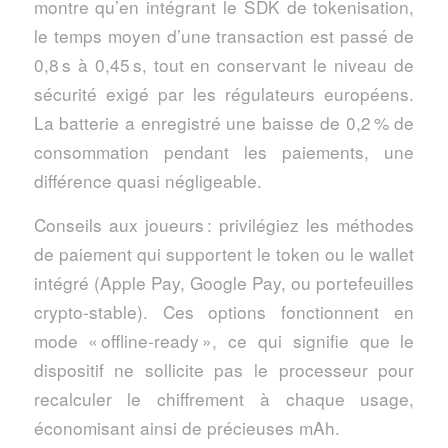
montre qu’en intégrant le SDK de tokenisation,
le temps moyen d’une transaction est passé de
0,8 s à 0,45 s, tout en conservant le niveau de
sécurité exigé par les régulateurs européens.
La batterie a enregistré une baisse de 0,2 % de
consommation pendant les paiements, une
différence quasi négligeable.
Conseils aux joueurs : privilégiez les méthodes
de paiement qui supportent le token ou le wallet
intégré (Apple Pay, Google Pay, ou portefeuilles
crypto‑stable). Ces options fonctionnent en
mode « offline‑ready », ce qui signifie que le
dispositif ne sollicite pas le processeur pour
recalculer le chiffrement à chaque usage,
économisant ainsi de précieuses mAh.