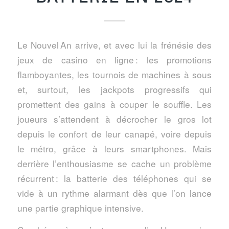
Le Nouvel An arrive, et avec lui la frénésie des
jeux de casino en ligne : les promotions
flamboyantes, les tournois de machines à sous
et, surtout, les jackpots progressifs qui
promettent des gains à couper le souffle. Les
joueurs s’attendent à décrocher le gros lot
depuis le confort de leur canapé, voire depuis
le métro, grâce à leurs smartphones. Mais
derrière l’enthousiasme se cache un problème
récurrent : la batterie des téléphones qui se
vide à un rythme alarmant dès que l’on lance
une partie graphique intensive.