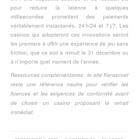
pour réduire la latence à quelques
millisecondes promettent des paiements
véritablement instantanés, 24 h/24 et 7 j/7. Les
casinos qui adopteront ces innovations seront
les premiers à offrir une expérience de jeu sans
friction, que ce soit à minuit le 31 décembre ou
à n’importe quel moment de l’année.
Ressources complémentaires : le site Kerascoet
reste une référence neutre pour vérifier les
licences et les exigences de conformité avant
de choisir un casino proposant le retrait
immédiat.