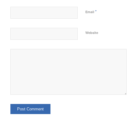
*
Email
Website