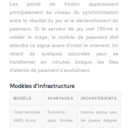
Les points de friction apparaissent
principalement au niveau du synchronisation
entre le résultat du jeu et le déclenchement du
paiement. Si le serveur de jeu met 150 ms à
valider le tirage, le module de paiement doit
attendre ce signal avant d’initier le virement. Un
retard de quelques secondes peut se
transformer en minutes lorsque les files
d’attente de paiement s’enchaînent.
Modèles d’infrastructure
MODÈLE
AVANTAGES
INCONVÉNIENTS
Cloud‑centralisé
Évolutivité
Latence accrue pour
(AWS, Azure)
quasi illimitée,
les joueurs éloignés