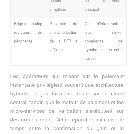
gestion
du data‑center
simplifiée
principal
Edge‑computing
Proximité du
Coût d’infrastructure
(serveurs de
client, réduction
plus élevé,
périphérie)
de la RTT à
complexité de
< 30 ms
synchronisation entre
nœuds
Les opérateurs qui misent sur le paiement
instantané privilégient souvent une architecture
hybride : le jeu lui‑même reste sur le cloud
central, tandis que le moteur de paiement et les
micro‑services de validation s’exécutent sur
des nœuds edge. Cette répartition minimise le
temps entre la confirmation du gain et le