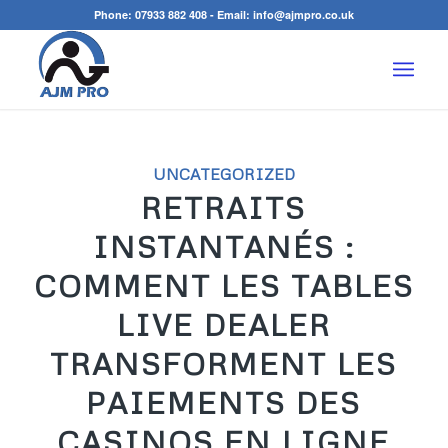
Phone:
07933 882 408
- Email:
info@ajmpro.co.uk
UNCATEGORIZED
RETRAITS
INSTANTANÉS :
COMMENT LES TABLES
LIVE DEALER
TRANSFORMENT LES
PAIEMENTS DES
CASINOS EN LIGNE