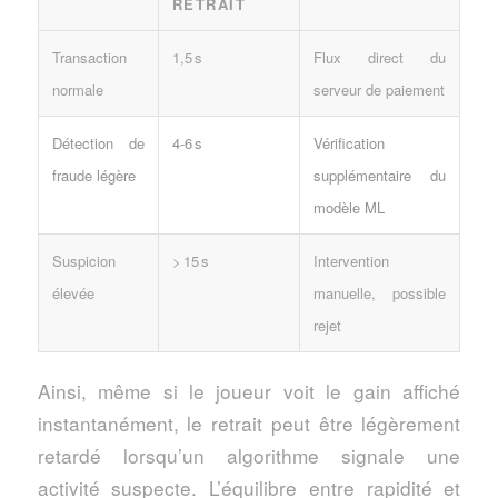
RETRAIT
Transaction
1,5 s
Flux direct du
normale
serveur de paiement
Détection de
4‑6 s
Vérification
fraude légère
supplémentaire du
modèle ML
Suspicion
> 15 s
Intervention
élevée
manuelle, possible
rejet
Ainsi, même si le joueur voit le gain affiché
instantanément, le retrait peut être légèrement
retardé lorsqu’un algorithme signale une
activité suspecte. L’équilibre entre rapidité et