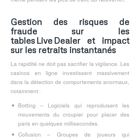
Gestion des risques de
fraude sur les
tables Live Dealer et impact
sur les retraits instantanés
La rapidité ne doit pas sacrifier la vigilance. Les
casinos en ligne investissent massivement
dans la détection de comportements anormaux,
notamment :
Botting – Logiciels qui reproduisent les
mouvements du croupier pour placer des
paris en quelques millisecondes.
Collusion – Groupes de joueurs qui