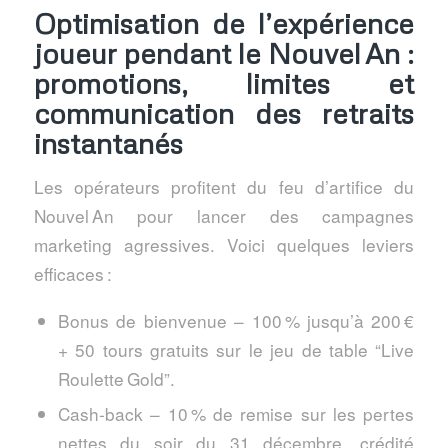
Optimisation de l’expérience
joueur pendant le Nouvel An :
promotions, limites et
communication des retraits
instantanés
Les opérateurs profitent du feu d’artifice du
Nouvel An pour lancer des campagnes
marketing agressives. Voici quelques leviers
efficaces :
Bonus de bienvenue – 100 % jusqu’à 200 €
+ 50 tours gratuits sur le jeu de table “Live
Roulette Gold”.
Cash‑back – 10 % de remise sur les pertes
nettes du soir du 31 décembre, crédité