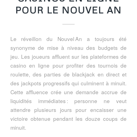
POUR LE NOUVEL AN
Le réveillon du Nouvel An a toujours été
synonyme de mise à niveau des budgets de
jeu. Les joueurs affluent sur les plateformes de
casino en ligne pour profiter des tournois de
roulette, des parties de blackjack en direct et
des jackpots progressifs qui culminent à minuit.
Cette affluence crée une demande accrue de
liquidités immédiates : personne ne veut
attendre plusieurs jours pour encaisser une
victoire obtenue pendant les douze coups de
minuit.