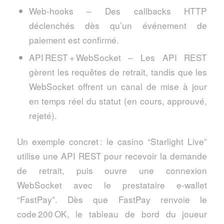
Web‑hooks – Des callbacks HTTP
déclenchés dès qu’un événement de
paiement est confirmé.
API REST + WebSocket – Les API REST
gèrent les requêtes de retrait, tandis que les
WebSocket offrent un canal de mise à jour
en temps réel du statut (en cours, approuvé,
rejeté).
Un exemple concret : le casino “Starlight Live”
utilise une API REST pour recevoir la demande
de retrait, puis ouvre une connexion
WebSocket avec le prestataire e‑wallet
“FastPay”. Dès que FastPay renvoie le
code 200 OK, le tableau de bord du joueur