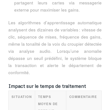
partagent leurs cartes via messagerie
externe pour maximiser les gains.
Les algorithmes d’apprentissage automatique
analysent des dizaines de variables : vitesse de
clic, séquence de mises, fréquence des gains,
même la tonalité de la voix du croupier détectée
via analyse audio. Lorsqu’une anomalie
dépasse un seuil prédéfini, le système bloque
la transaction et alerte le département de
conformité.
Impact sur le temps de traitement
SITUATION
TEMPS
COMMENTAIRE
MOYEN DE