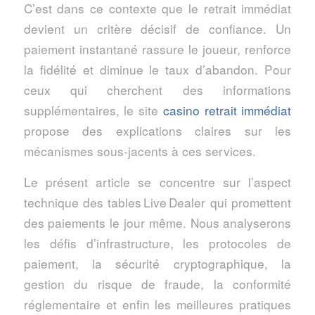
C’est dans ce contexte que le retrait immédiat
devient un critère décisif de confiance. Un
paiement instantané rassure le joueur, renforce
la fidélité et diminue le taux d’abandon. Pour
ceux qui cherchent des informations
supplémentaires, le site
casino retrait immédiat
propose des explications claires sur les
mécanismes sous‑jacents à ces services.
Le présent article se concentre sur l’aspect
technique des tables Live Dealer qui promettent
des paiements le jour même. Nous analyserons
les défis d’infrastructure, les protocoles de
paiement, la sécurité cryptographique, la
gestion du risque de fraude, la conformité
réglementaire et enfin les meilleures pratiques