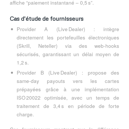
affiche “paiement instantané – 0,5 s”.
Cas d’étude de fournisseurs
Provider A (Live Dealer) : intègre
directement les portefeuilles électroniques
(Skrill, Neteller) via des web‑hooks
sécurisés, garantissant un délai moyen de
1,2 s.
Provider B (Live Dealer) : propose des
same‑day payouts vers les cartes
prépayées grâce à une implémentation
ISO 20022 optimisée, avec un temps de
traitement de 3,4 s en période de forte
charge.