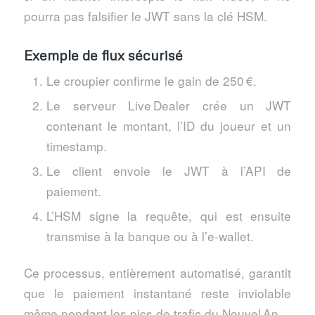
pourra pas falsifier le JWT sans la clé HSM.
Exemple de flux sécurisé
Le croupier confirme le gain de 250 €.
Le serveur Live Dealer crée un JWT
contenant le montant, l’ID du joueur et un
timestamp.
Le client envoie le JWT à l’API de
paiement.
L’HSM signe la requête, qui est ensuite
transmise à la banque ou à l’e‑wallet.
Ce processus, entièrement automatisé, garantit
que le paiement instantané reste inviolable
même pendant les pics de trafic du Nouvel An.