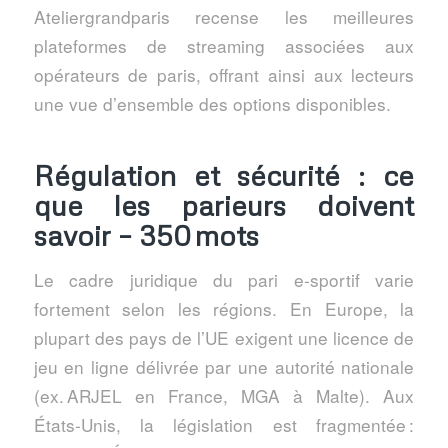
Ateliergrandparis recense les meilleures
plateformes de streaming associées aux
opérateurs de paris, offrant ainsi aux lecteurs
une vue d’ensemble des options disponibles.
Régulation et sécurité : ce
que les parieurs doivent
savoir – 350 mots
Le cadre juridique du pari e‑sportif varie
fortement selon les régions. En Europe, la
plupart des pays de l’UE exigent une licence de
jeu en ligne délivrée par une autorité nationale
(ex. ARJEL en France, MGA à Malte). Aux
États‑Unis, la législation est fragmentée :