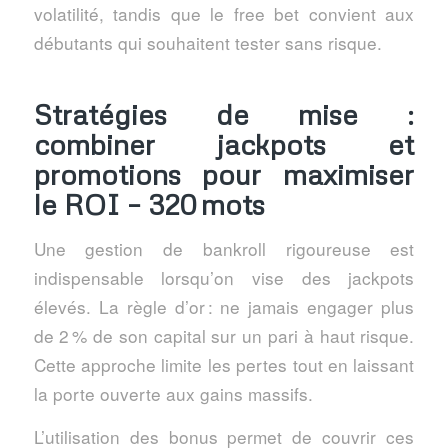
volatilité, tandis que le free bet convient aux
débutants qui souhaitent tester sans risque.
Stratégies de mise :
combiner jackpots et
promotions pour maximiser
le ROI – 320 mots
Une gestion de bankroll rigoureuse est
indispensable lorsqu’on vise des jackpots
élevés. La règle d’or : ne jamais engager plus
de 2 % de son capital sur un pari à haut risque.
Cette approche limite les pertes tout en laissant
la porte ouverte aux gains massifs.
L’utilisation des bonus permet de couvrir ces