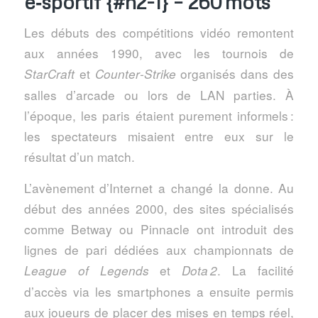
e‑sportif {#h2-1} – 260 mots
Les débuts des compétitions vidéo remontent
aux années 1990, avec les tournois de
et
organisés dans des
StarCraft
Counter‑Strike
salles d’arcade ou lors de LAN parties. À
l’époque, les paris étaient purement informels :
les spectateurs misaient entre eux sur le
résultat d’un match.
L’avènement d’Internet a changé la donne. Au
début des années 2000, des sites spécialisés
comme Betway ou Pinnacle ont introduit des
lignes de pari dédiées aux championnats de
et
. La facilité
League of Legends
Dota 2
d’accès via les smartphones a ensuite permis
aux joueurs de placer des mises en temps réel,