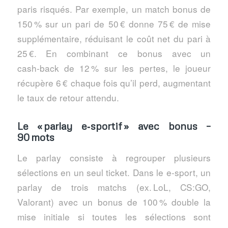
paris risqués. Par exemple, un match bonus de
150 % sur un pari de 50 € donne 75 € de mise
supplémentaire, réduisant le coût net du pari à
25 €. En combinant ce bonus avec un
cash‑back de 12 % sur les pertes, le joueur
récupère 6 € chaque fois qu’il perd, augmentant
le taux de retour attendu.
Le « parlay e‑sportif » avec bonus –
90 mots
Le parlay consiste à regrouper plusieurs
sélections en un seul ticket. Dans le e‑sport, un
parlay de trois matchs (ex. LoL, CS:GO,
Valorant) avec un bonus de 100 % double la
mise initiale si toutes les sélections sont