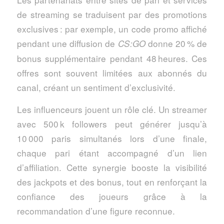
de streaming se traduisent par des promotions
exclusives : par exemple, un code promo affiché
pendant une diffusion de
donne 20 % de
CS:GO
bonus supplémentaire pendant 48 heures. Ces
offres sont souvent limitées aux abonnés du
canal, créant un sentiment d’exclusivité.
Les influenceurs jouent un rôle clé. Un streamer
avec 500 k followers peut générer jusqu’à
10 000 paris simultanés lors d’une finale,
chaque pari étant accompagné d’un lien
d’affiliation. Cette synergie booste la visibilité
des jackpots et des bonus, tout en renforçant la
confiance des joueurs grâce à la
recommandation d’une figure reconnue.