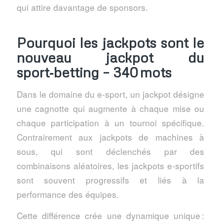
qui attire davantage de sponsors.
Pourquoi les jackpots sont le
nouveau jackpot du
sport‑betting – 340 mots
Dans le domaine du e‑sport, un jackpot désigne
une cagnotte qui augmente à chaque mise ou
chaque participation à un tournoi spécifique.
Contrairement aux jackpots de machines à
sous, qui sont déclenchés par des
combinaisons aléatoires, les jackpots e‑sportifs
sont souvent progressifs et liés à la
performance des équipes.
Cette différence crée une dynamique unique :