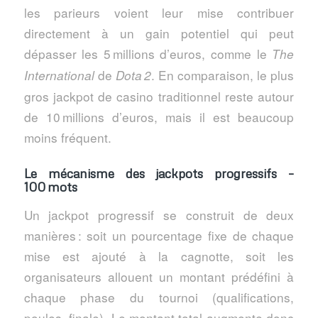
les parieurs voient leur mise contribuer
directement à un gain potentiel qui peut
dépasser les 5 millions d’euros, comme le
The
de
. En comparaison, le plus
International
Dota 2
gros jackpot de casino traditionnel reste autour
de 10 millions d’euros, mais il est beaucoup
moins fréquent.
Le mécanisme des jackpots progressifs –
100 mots
Un jackpot progressif se construit de deux
manières : soit un pourcentage fixe de chaque
mise est ajouté à la cagnotte, soit les
organisateurs allouent un montant prédéfini à
chaque phase du tournoi (qualifications,
poules, finale). Le montant total augmente donc