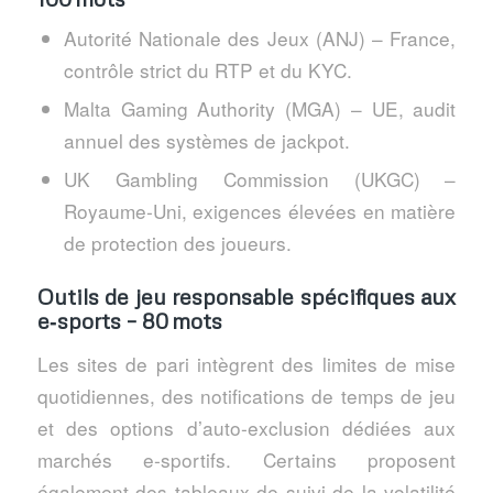
Autorité Nationale des Jeux (ANJ) – France,
contrôle strict du RTP et du KYC.
Malta Gaming Authority (MGA) – UE, audit
annuel des systèmes de jackpot.
UK Gambling Commission (UKGC) –
Royaume‑Uni, exigences élevées en matière
de protection des joueurs.
Outils de jeu responsable spécifiques aux
e‑sports – 80 mots
Les sites de pari intègrent des limites de mise
quotidiennes, des notifications de temps de jeu
et des options d’auto‑exclusion dédiées aux
marchés e‑sportifs. Certains proposent
également des tableaux de suivi de la volatilité