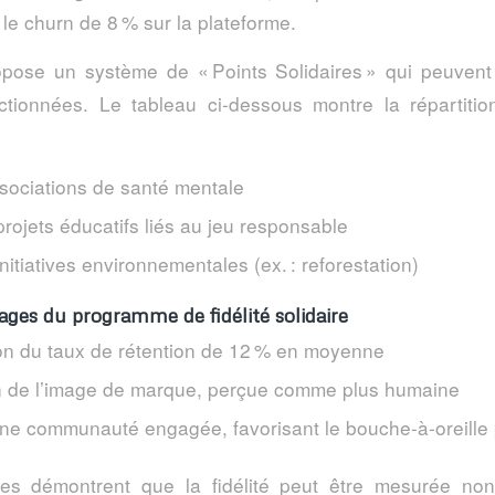
t le churn de 8 % sur la plateforme.
pose un système de « Points Solidaires » qui peuvent
tionnées. Le tableau ci‑dessous montre la répartiti
sociations de santé mentale
rojets éducatifs liés au jeu responsable
nitiatives environnementales (ex. : reforestation)
tages du programme de fidélité solidaire
n du taux de rétention de 12 % en moyenne
n de l’image de marque, perçue comme plus humaine
une communauté engagée, favorisant le bouche‑à‑oreille p
s démontrent que la fidélité peut être mesurée no