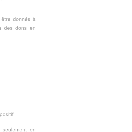
 être donnés à
on des dons en
ositif
n seulement en