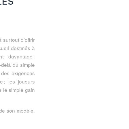
LES
surtout d’offrir
ueil destinés à
nt davantage :
u-delà du simple
e des exigences
e ; les joueurs
 le simple gain
 de son modèle,