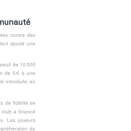
mmunauté
bles contre des
dant ajouté une
 seuil de 10 000
on de 5 € à une
é introduite en
 de fidélité se
 club a financé
s. Les joueurs
ompréhension du