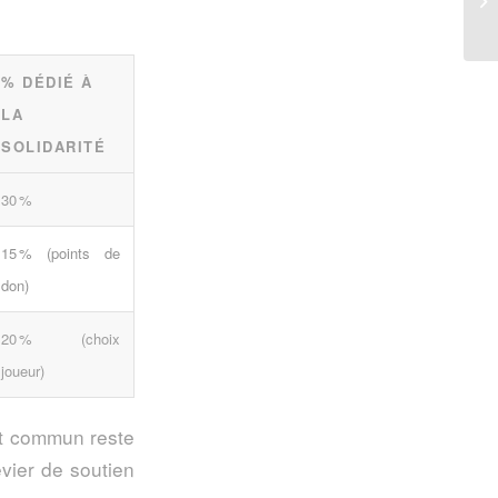
bo
% DÉDIÉ À
LA
SOLIDARITÉ
30 %
15 % (points de
don)
20 % (choix
joueur)
int commun reste
vier de soutien