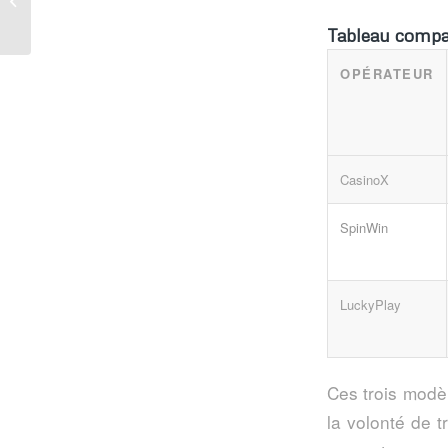
Meaningful...
Tableau compar
OPÉRATEUR
CasinoX
SpinWin
LuckyPlay
Ces trois modèl
la volonté de 