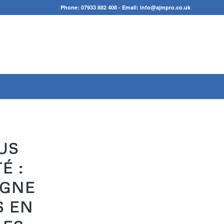
Phone:
07933 882 408
- Email:
info@ajmpro.co.uk
US
É :
IGNE
S EN