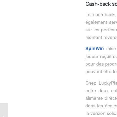
Cash‑back so
Le cash‑back,
également serv
sur les pertes
montant revers
mise 
SpinWin
joueur reçoit 
pour des progr
peuvent être tr
Chez LuckyPlay
entre deux op
alimente direc
dans les école
Finding Love on the Farm: A Practical
la version soli
Guide for Black Farmers Looking for