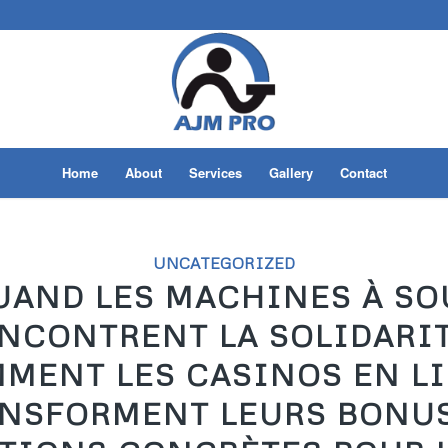
Home
About
Services
Gallery
Contact
UNCATEGORIZED
UAND LES MACHINES À SO
NCONTRENT LA SOLIDARIT
MENT LES CASINOS EN L
NSFORMENT LEURS BONU