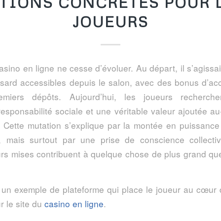
TIONS CONCRÈTES POUR 
JOUEURS
ino en ligne ne cesse d’évoluer. Au départ, il s’agissait 
sard accessibles depuis le salon, avec des bonus d’acc
remiers dépôts. Aujourd’hui, les joueurs recherche
esponsabilité sociale et une véritable valeur ajoutée a
. Cette mutation s’explique par la montée en puissanc
, mais surtout par une prise de conscience collectiv
urs mises contribuent à quelque chose de plus grand que
 un exemple de plateforme qui place le joueur au cœur
r le site du
casino en ligne
.