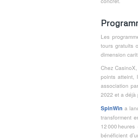
concret.
Programm
Les programmes
tours gratuits
dimension carit
Chez CasinoX, c
points atteint
association pa
2022 et a déjà 
a lanc
SpinWin
transforment e
12 000 heures
bénéficient d’