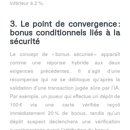
inférieur à 2 %.
3. Le point de convergence :
bonus conditionnels liés à la
sécurité
Le concept de « bonus sécurisé » apparaît
comme une réponse hybride aux deux
exigences précédentes. Il s’agit d’une
récompense qui ne se débloque qu’après la
validation d’une transaction jugée sûre par l’IA.
Par exemple, un joueur qui effectue un dépôt de
100 € via une carte vérifiée reçoit
immédiatement 20 % de bonus, tandis qu’un
dépôt suspect déclenchera une vérification
supplémentaire avant l’attribution du bonus.