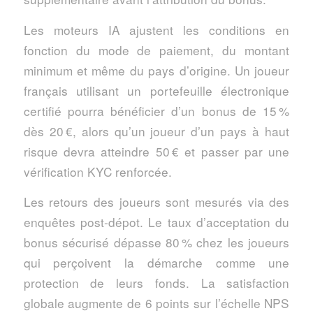
Les moteurs IA ajustent les conditions en
fonction du mode de paiement, du montant
minimum et même du pays d’origine. Un joueur
français utilisant un portefeuille électronique
certifié pourra bénéficier d’un bonus de 15 %
dès 20 €, alors qu’un joueur d’un pays à haut
risque devra atteindre 50 € et passer par une
vérification KYC renforcée.
Les retours des joueurs sont mesurés via des
enquêtes post‑dépot. Le taux d’acceptation du
bonus sécurisé dépasse 80 % chez les joueurs
qui perçoivent la démarche comme une
protection de leurs fonds. La satisfaction
globale augmente de 6 points sur l’échelle NPS