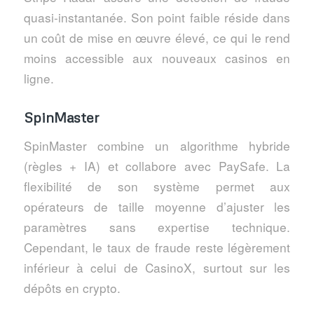
quasi‑instantanée. Son point faible réside dans
un coût de mise en œuvre élevé, ce qui le rend
moins accessible aux nouveaux casinos en
ligne.
SpinMaster
SpinMaster combine un algorithme hybride
(règles + IA) et collabore avec PaySafe. La
flexibilité de son système permet aux
opérateurs de taille moyenne d’ajuster les
paramètres sans expertise technique.
Cependant, le taux de fraude reste légèrement
inférieur à celui de CasinoX, surtout sur les
dépôts en crypto.