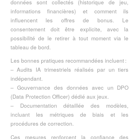
données sont collectés (historique de jeu,
informations financières) et comment ils
influencent les offres de bonus. Le
consentement doit être explicite, avec la
possibilité de le retirer à tout moment via le
tableau de bord.
Les bonnes pratiques recommandées incluent :
– Audits IA trimestriels réalisés par un tiers
indépendant.
– Gouvernance des données avec un DPO
(Data Protection Officer) dédié aux jeux.
– Documentation détaillée des modèles,
incluant les métriques de biais et les
procédures de correction.
Ces mesures renforcent la confiance des