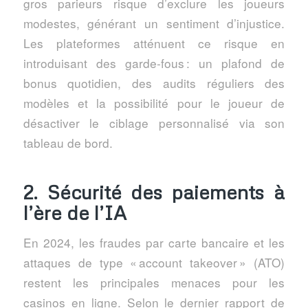
gros parieurs risque d’exclure les joueurs
modestes, générant un sentiment d’injustice.
Les plateformes atténuent ce risque en
introduisant des garde‑fous : un plafond de
bonus quotidien, des audits réguliers des
modèles et la possibilité pour le joueur de
désactiver le ciblage personnalisé via son
tableau de bord.
2. Sécurité des paiements à
l’ère de l’IA
En 2024, les fraudes par carte bancaire et les
attaques de type « account takeover » (ATO)
restent les principales menaces pour les
casinos en ligne. Selon le dernier rapport de