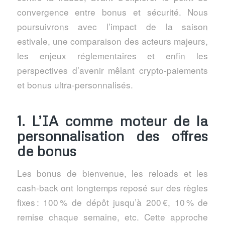
convergence entre bonus et sécurité. Nous
poursuivrons avec l’impact de la saison
estivale, une comparaison des acteurs majeurs,
les enjeux réglementaires et enfin les
perspectives d’avenir mêlant crypto‑paiements
et bonus ultra‑personnalisés.
1. L’IA comme moteur de la
personnalisation des offres
de bonus
Les bonus de bienvenue, les reloads et les
cash‑back ont longtemps reposé sur des règles
fixes : 100 % de dépôt jusqu’à 200 €, 10 % de
remise chaque semaine, etc. Cette approche