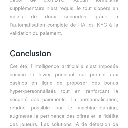
supplémentaire n’est requis, le tout s’opère en
moins de deux secondes grâce à
l’automatisation complète de l’IA, du KYC à la
validation du paiement.
Conclusion
Cet été, l’intelligence artificielle s’est imposée
comme le levier principal qui permet aux
casinos en ligne de proposer des bonus
hyper‑personnalisés tout en renforçant la
sécurité des paiements. La personnalisation,
rendue possible par le machine‑learning,
augmente la pertinence des offres et la fidélité
des joueurs. Les solutions IA de détection de