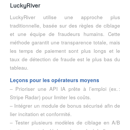
LuckyRiver
LuckyRiver utilise une approche plus
traditionnelle, basée sur des règles de ciblage
et une équipe de fraudeurs humains. Cette
méthode garantit une transparence totale, mais
les temps de paiement sont plus longs et le
taux de détection de fraude est le plus bas du
tableau.
Leçons pour les opérateurs moyens
– Prioriser une API IA prête à l’emploi (ex. :
Stripe Radar) pour limiter les coûts.
– Intégrer un module de bonus sécurisé afin de
lier incitation et conformité.
– Tester plusieurs modèles de ciblage en A/B