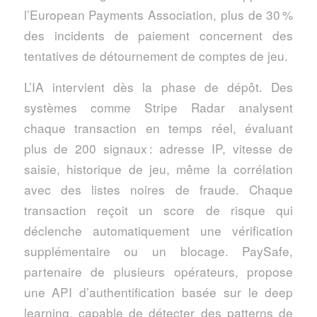
l’European Payments Association, plus de 30 %
des incidents de paiement concernent des
tentatives de détournement de comptes de jeu.
L’IA intervient dès la phase de dépôt. Des
systèmes comme Stripe Radar analysent
chaque transaction en temps réel, évaluant
plus de 200 signaux : adresse IP, vitesse de
saisie, historique de jeu, même la corrélation
avec des listes noires de fraude. Chaque
transaction reçoit un score de risque qui
déclenche automatiquement une vérification
supplémentaire ou un blocage. PaySafe,
partenaire de plusieurs opérateurs, propose
une API d’authentification basée sur le deep
learning, capable de détecter des patterns de