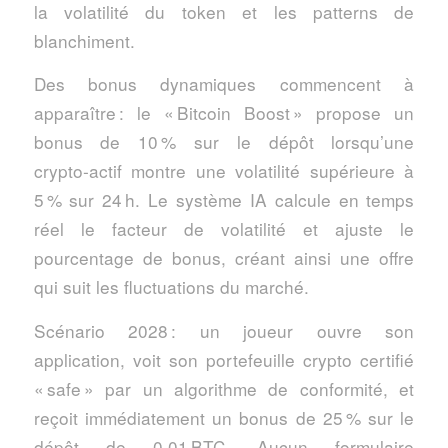
la volatilité du token et les patterns de
blanchiment.
Des bonus dynamiques commencent à
apparaître : le « Bitcoin Boost » propose un
bonus de 10 % sur le dépôt lorsqu’une
crypto‑actif montre une volatilité supérieure à
5 % sur 24 h. Le système IA calcule en temps
réel le facteur de volatilité et ajuste le
pourcentage de bonus, créant ainsi une offre
qui suit les fluctuations du marché.
Scénario 2028 : un joueur ouvre son
application, voit son portefeuille crypto certifié
« safe » par un algorithme de conformité, et
reçoit immédiatement un bonus de 25 % sur le
dépôt de 0,01 BTC. Aucun formulaire