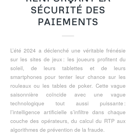
SÉCURITÉ DES
PAIEMENTS
L’été 2024 a déclenché une véritable frénésie
sur les sites de jeux : les joueurs profitent du
soleil, de leurs tablettes et de leurs
smartphones pour tenter leur chance sur les
rouleaux ou les tables de poker. Cette vague
saisonnière coïncide avec une vague
technologique tout aussi puissante :
l’intelligence artificielle s’infiltre dans chaque
couche des opérateurs, du calcul du RTP aux
algorithmes de prévention de la fraude.