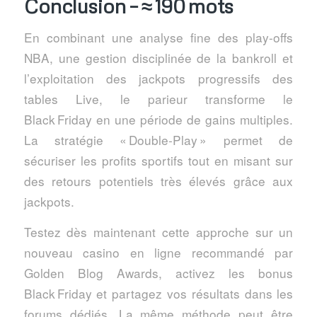
Conclusion – ≈ 190 mots
En combinant une analyse fine des play‑offs
NBA, une gestion disciplinée de la bankroll et
l’exploitation des jackpots progressifs des
tables Live, le parieur transforme le
Black Friday en une période de gains multiples.
La stratégie « Double‑Play » permet de
sécuriser les profits sportifs tout en misant sur
des retours potentiels très élevés grâce aux
jackpots.
Testez dès maintenant cette approche sur un
nouveau casino en ligne recommandé par
Golden Blog Awards, activez les bonus
Black Friday et partagez vos résultats dans les
forums dédiés. La même méthode peut être