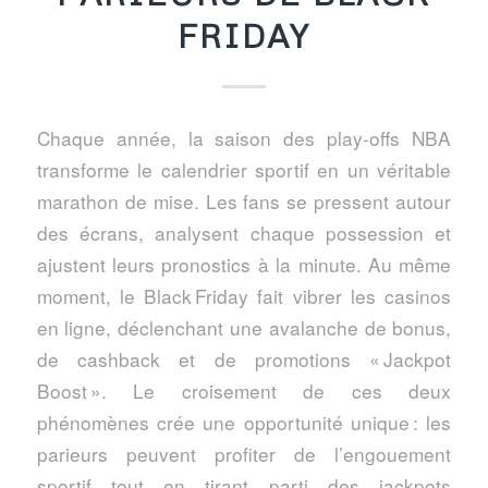
FRIDAY
Chaque année, la saison des play‑offs NBA
transforme le calendrier sportif en un véritable
marathon de mise. Les fans se pressent autour
des écrans, analysent chaque possession et
ajustent leurs pronostics à la minute. Au même
moment, le Black Friday fait vibrer les casinos
en ligne, déclenchant une avalanche de bonus,
de cashback et de promotions « Jackpot
Boost ». Le croisement de ces deux
phénomènes crée une opportunité unique : les
parieurs peuvent profiter de l’engouement
sportif tout en tirant parti des jackpots