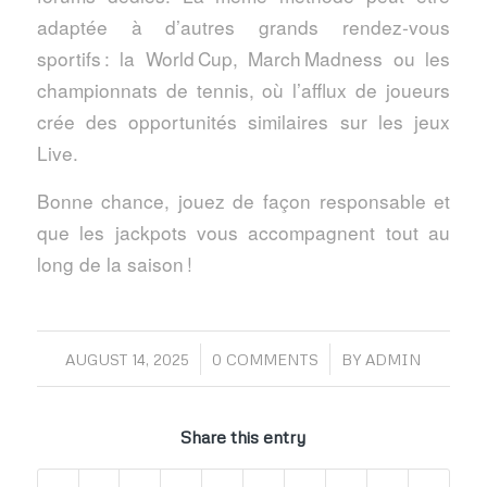
adaptée à d’autres grands rendez‑vous
sportifs : la World Cup, March Madness ou les
championnats de tennis, où l’afflux de joueurs
crée des opportunités similaires sur les jeux
Live.
Bonne chance, jouez de façon responsable et
que les jackpots vous accompagnent tout au
long de la saison !
/
/
AUGUST 14, 2025
0 COMMENTS
BY
ADMIN
Share this entry