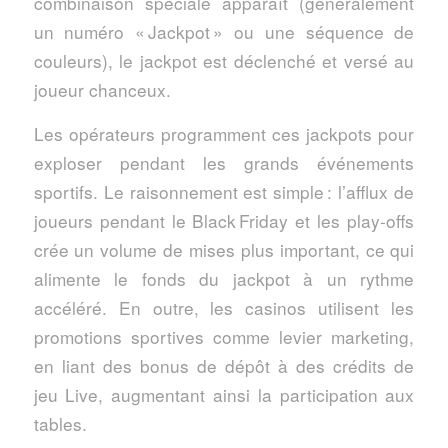
combinaison spéciale apparaît (généralement
un numéro « Jackpot » ou une séquence de
couleurs), le jackpot est déclenché et versé au
joueur chanceux.
Les opérateurs programment ces jackpots pour
exploser pendant les grands événements
sportifs. Le raisonnement est simple : l’afflux de
joueurs pendant le Black Friday et les play‑offs
crée un volume de mises plus important, ce qui
alimente le fonds du jackpot à un rythme
accéléré. En outre, les casinos utilisent les
promotions sportives comme levier marketing,
en liant des bonus de dépôt à des crédits de
jeu Live, augmentant ainsi la participation aux
tables.