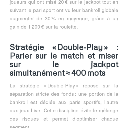
joueurs qui ont misé 20 € sur le jackpot tout en
suivant le pari sport ont vu leur bankroll globale
augmenter de 30 % en moyenne, grâce à un
gain de 1 200 € sur la roulette.
Stratégie « Double‑Play » :
Parier sur le match et miser
sur le jackpot
simultanément ≈ 400 mots
La stratégie « Double‑Play » repose sur la
séparation stricte des fonds : une portion de la
bankroll est dédiée aux paris sportifs, l’autre
aux jeux Live. Cette discipline évite le mélange
des risques et permet d’optimiser chaque
segment.