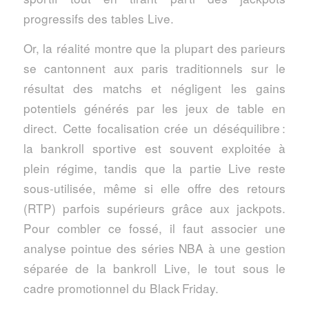
progressifs des tables Live.
Or, la réalité montre que la plupart des parieurs
se cantonnent aux paris traditionnels sur le
résultat des matchs et négligent les gains
potentiels générés par les jeux de table en
direct. Cette focalisation crée un déséquilibre :
la bankroll sportive est souvent exploitée à
plein régime, tandis que la partie Live reste
sous‑utilisée, même si elle offre des retours
(RTP) parfois supérieurs grâce aux jackpots.
Pour combler ce fossé, il faut associer une
analyse pointue des séries NBA à une gestion
séparée de la bankroll Live, le tout sous le
cadre promotionnel du Black Friday.