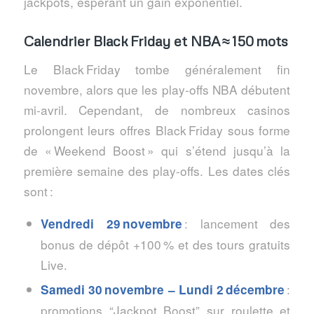
jackpots, espérant un gain exponentiel.
Calendrier Black Friday et NBA ≈ 150 mots
Le Black Friday tombe généralement fin
novembre, alors que les play‑offs NBA débutent
mi‑avril. Cependant, de nombreux casinos
prolongent leurs offres Black Friday sous forme
de « Weekend Boost » qui s’étend jusqu’à la
première semaine des play‑offs. Les dates clés
sont :
: lancement des
Vendredi 29 novembre
bonus de dépôt +100 % et des tours gratuits
Live.
:
Samedi 30 novembre – Lundi 2 décembre
promotions “Jackpot Boost” sur roulette et