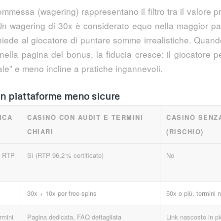
scommessa (wagering) rappresentano il filtro tra il valore p
Un wagering di 30x è considerato equo nella maggior par
iede al giocatore di puntare somme irrealistiche. Quand
i nella pagina del bonus, la fiducia cresce: il giocatore p
le” e meno incline a pratiche ingannevoli.
n piattaforme meno sicure
ICA
CASINÒ CON AUDIT E TERMINI
CASINÒ SENZ
CHIARI
(RISCHIO)
 RTP
Sì (RTP 96,2 % certificato)
No
30x + 10x per free‑spins
50x o più, termini 
rmini
Pagina dedicata, FAQ dettagliata
Link nascosto in pi