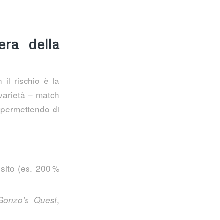
era della
il rischio è la
 varietà – match
 permettendo di
osito (es. 200 %
,
Gonzo’s Quest