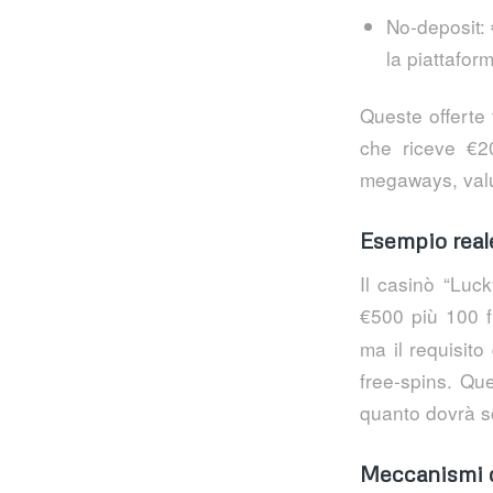
No‑deposit: 
la piattafo
Queste offerte 
che riceve €2
megaways, valut
Esempio real
Il casinò “Luc
€500 più 100 
ma il requisito
free‑spins. Que
quanto dovrà s
Meccanismi di