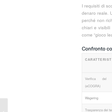
I requisiti di 
denaro reale. 
perché non rich
chiari e visibil
come “gioco lea
Confronto co
CARATTERIST
Verifica del
(eCOGRA)
Wagering
Le Club des Millionnaires : comment
Trasparenza dei te
les gros joueurs transforment les