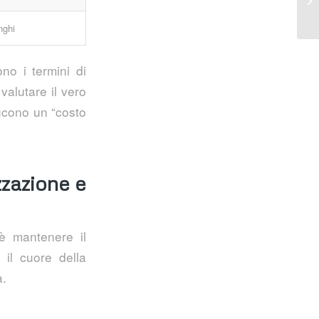
St
nghi
no i termini di
valutare il vero
ducono un “costo
zzazione e
 è mantenere il
 il cuore della
a.