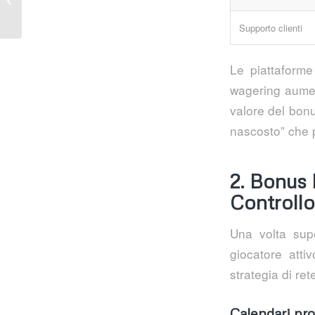
jackpots...
Supporto clienti
Le piattaforme
wagering aument
valore del bonu
nascosto” che p
2. Bonus 
Controllo
Una volta supe
giocatore atti
strategia di re
Calendari pr