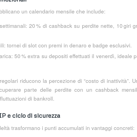
bblicano un calendario mensile che include:
ettimanali: 20 % di cashback su perdite nette, 10 giri g
li: tornei di slot con premi in denaro e badge esclusivi.
arica: 50 % extra su depositi effettuati il venerdì, ideale 
regolari riducono la percezione di “costo di inattività”. 
ecuperare parte delle perdite con un cashback mensil
fluttuazioni di bankroll.
P e ciclo di sicurezza
eltà trasformano i punti accumulati in vantaggi concreti: