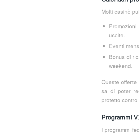
Molti casinò pu
Promozioni s
uscite.
Eventi mensi
Bonus di ric
weekend.
Queste offerte 
sa di poter r
protetto contro 
Programmi VI
I programmi fed