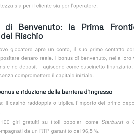
tezza sia per il cliente sia per l’operatore.
 di Benvenuto: la Prima Fronti
del Rischio
o giocatore apre un conto, il suo primo contatto con 
positare denaro reale. I bonus di benvenuto, nella loro
ins e no‑deposit – agiscono come cuscinetto finanziario,
 senza compromettere il capitale iniziale.
bonus e riduzione della barriera d’ingresso
 il casinò raddoppia o triplica l’importo del primo dep
.
 100 giri gratuiti su titoli popolari come
o
Starburst
mpagnati da un RTP garantito del 96,5 %.