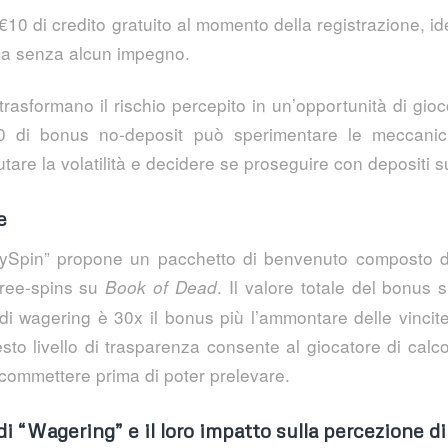
€10 di credito gratuito al momento della registrazione, id
rma senza alcun impegno.
trasformano il rischio percepito in un’opportunità di gio
0 di bonus no‑deposit può sperimentare le meccanic
are la volatilità e decidere se proseguire con depositi s
e
kySpin” propone un pacchetto di benvenuto composto 
free‑spins su
. Il valore totale del bonus 
Book of Dead
 di wagering è 30x il bonus più l’ammontare delle vincite
sto livello di trasparenza consente al giocatore di calco
commettere prima di poter prelevare.
 “Wagering” e il loro impatto sulla percezione di