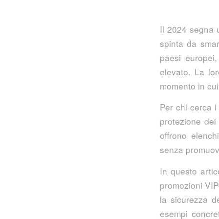
Il 2024 segna u
spinta da smar
paesi europei,
elevato. La lor
momento in cui i
Per chi cerca 
protezione dei
offrono elenchi
senza promuove
In questo arti
promozioni VIP 
la sicurezza de
esempi concret