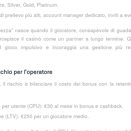
ze, Silver, Gold, Platinum.
 di prelievo più alti, account manager dedicato, inviti a eve
icurezza” nasce quando il giocatore, consapevole di guad
ercepisce il casinò come un partner a lungo termine. Q
l gioco impulsivo e incoraggia una gestione più re
schio per l’operatore
, il rischio è bilanciare il costo dei bonus con la reten
 per utente (CPU): €30 al mese in bonus e cashback.
ue (LTV): €250 per un giocatore medio.