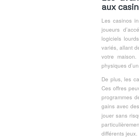
aux casin
Les casinos in
joueurs d’acc
logiciels lour
variés, allant 
votre maison.
physiques d’un 
De plus, les c
Ces offres peu
programmes de f
gains avec des 
jouer sans ris
particulièrem
différents jeux.