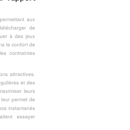
 permettant aux
télécharger de
ouer à des jeux
ns le confort de
es contraintes
ns attractives.
gulières et des
 maximiser leurs
i leur permet de
nos instantanés
aitent essayer