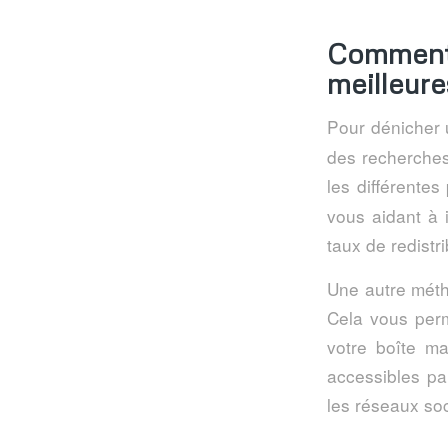
Comment
meilleure
Pour dénicher
des recherches
les différente
vous aidant à 
taux de redistr
Une autre métho
Cela vous perm
votre boîte m
accessibles pa
les réseaux so