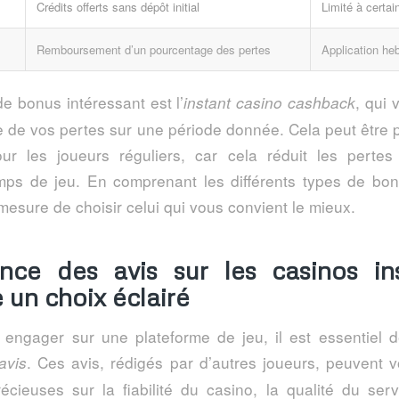
Crédits offerts sans dépôt initial
Limité à certai
Remboursement d’un pourcentage des pertes
Application he
e bonus intéressant est l’
, qui
instant casino cashback
 de vos pertes sur une période donnée. Cela peut être p
r les joueurs réguliers, car cela réduit les pertes 
mps de jeu. En comprenant les différents types de bon
esure de choisir celui qui vous convient le mieux.
ance des avis sur les casinos in
e un choix éclairé
engager sur une plateforme de jeu, il est essentiel d
. Ces avis, rédigés par d’autres joueurs, peuvent v
avis
écieuses sur la fiabilité du casino, la qualité du serv