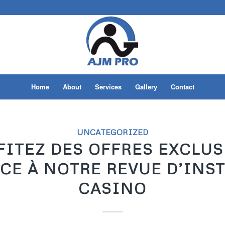
Home
About
Services
Gallery
Contact
UNCATEGORIZED
FITEZ DES OFFRES EXCLUS
CE À NOTRE REVUE D’INS
CASINO