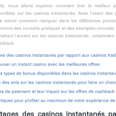
le, nous allons explorer comment tirer le meilleur p
onibles sur les casinos instantanés. Avec l’essor des j
de savoir comment naviguer dans les différentes promo
nirons des conseils pratiques et des exemples concrets
mettant l’accent sur les casinos instantanés, notamment
ashback.
es des casinos instantanés par rapport aux casinos trad
ver un instant casino avec les meilleures offres
ts types de bonus disponibles dans les casinos instanta
 des avis sur les casinos instantanés pour faire un choix
s de paiement et leur impact sur les offres de cashback
atiques pour profiter au maximum de votre expérience de
tages des casinos instantanés pa