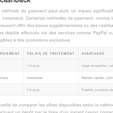
 méthode de paiement peut avoir un impact significati
 instantané. Certaines méthodes de paiement, comme le
 peuvent offrir des bonus supplémentaires ou des cashba
es dépôts effectués via des services comme PayPal ou
igibles à des promotions exclusives.
PAIEMENT
DÉLAIS DE TRAITEMENT
AVANTAGES
1-3 jours
Large acceptation, sé
onique
Instantané
Retraits rapides, pro
3-5 jours
Fiabilité, montants é
onseillé de comparer les offres disponibles selon la mét
fectuant un dépôt par le biais d’un
instant casino contac