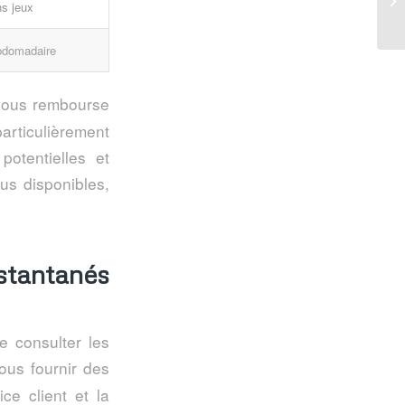
ns jeux
Sk
bdomadaire
 vous rembourse
articulièrement
potentielles et
us disponibles,
stantanés
e consulter les
ous fournir des
ice client et la