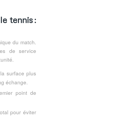
le tennis :
mique du match.
es de service
unité.
la surface plus
ong échange.
emier point de
otal pour éviter