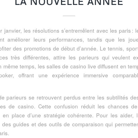
LA NOUVELLE ANNÉE
janvier, les résolutions s’entremêlent avec les paris :
ent améliorer leurs performances, tandis que les jou
ofiter des promotions de début d’année. Le tennis, sport
aces très différentes, attire les parieurs qui veulent e
En même temps, les salles de casino live diffusent en temp
poker, offrant une expérience immersive comparab
e parieurs se retrouvent perdus entre les subtilités des
fres de casino. Cette confusion réduit les chances d
ise en place d’une stratégie cohérente. Pour les aider,
des guides et des outils de comparaison qui permettent 
ris.