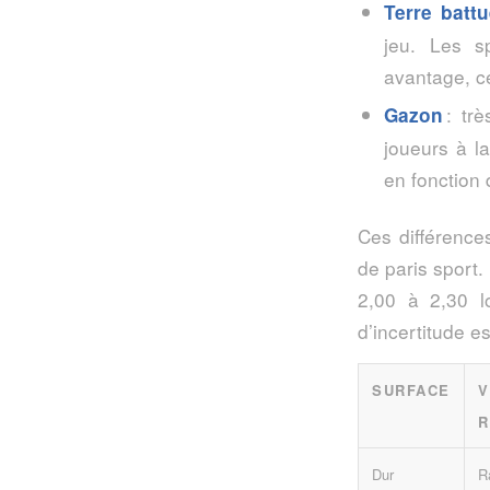
Terre batt
jeu. Les sp
avantage, ce
: trè
Gazon
joueurs à l
en fonction 
Ces différences
de paris sport.
2,00 à 2,30 lo
d’incertitude es
SURFACE
V
R
Dur
R