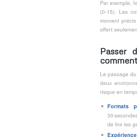
Par exemple, l
(0‑15). Les c
moment précis 
offert seulemen
Passer d
comment l
Le passage du l
deux environne
risque en temps
Formats p
30 secondes
de lire les 
Expérience 