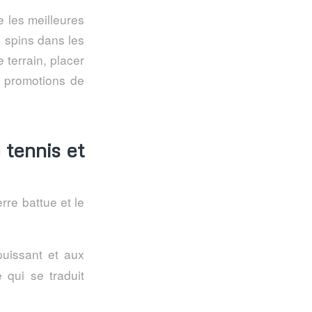
 les meilleures
e spins dans les
terrain, placer
s promotions de
 tennis et
rre battue et le
puissant et aux
 qui se traduit