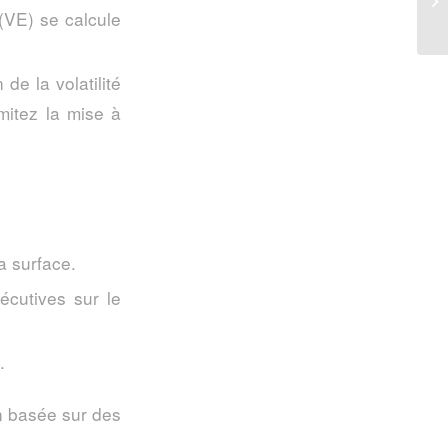
(VE) se calcule
Sp
de la volatilité
imitez la mise à
a surface.
écutives sur le
.
n basée sur des