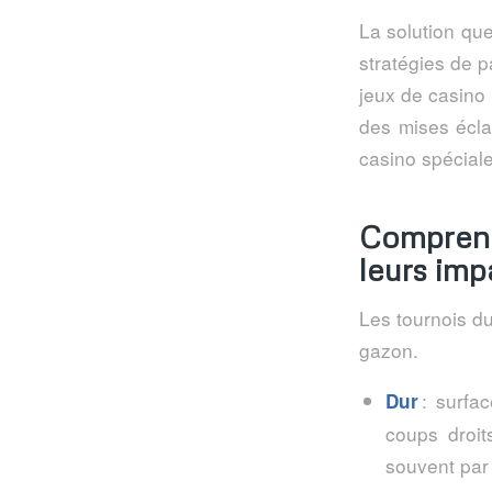
La solution qu
stratégies de p
jeux de casino
des mises écla
casino spécial
Comprendr
leurs imp
Les tournois du
gazon.
: surfac
Dur
coups droit
souvent par