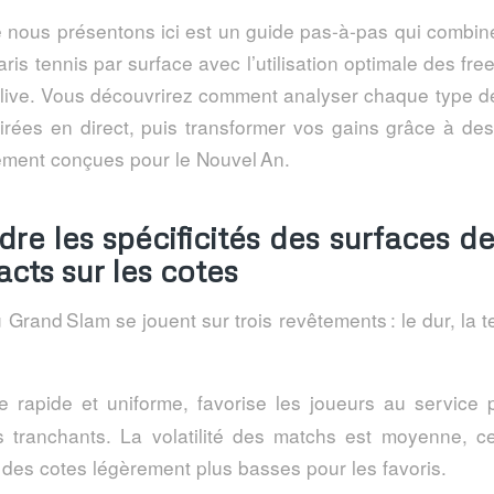
e nous présentons ici est un guide pas‑à‑pas qui combine
aris tennis par surface avec l’utilisation optimale des fre
 live. Vous découvrirez comment analyser chaque type de 
irées en direct, puis transformer vos gains grâce à de
ement conçues pour le Nouvel An.
e les spécificités des surfaces de
acts sur les cotes
 Grand Slam se jouent sur trois revêtements : le dur, la te
e rapide et uniforme, favorise les joueurs au service 
s tranchants. La volatilité des matchs est moyenne, ce
 des cotes légèrement plus basses pour les favoris.