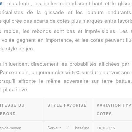
: plus lente, les balles rebondissent haut et le glisse
ue
écialistes de la glissade et les joueurs endurants 
 qui crée des écarts de cotes plus marqués entre favoris
s rapide, les rebonds sont bas et imprévisibles. Les 
a volée gagnent en importance, et les cotes peuvent flu
du style de jeu.
 influencent directement les probabilités affichées par
 Par exemple, un joueur classé 5 % sur dur peut voir so
rsqu’il affronte le même adversaire sur terre battue
t plus élevé.
ITESSE DU
STYLE FAVORISÉ
VARIATION TYP
EBOND
COTES
apide‑moyen
Serveur / baseline
±0,10‑0,15