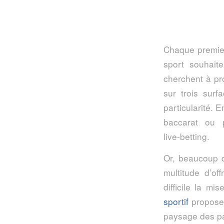
Chaque premier 
sport souhait
cherchent à pr
sur trois surf
particularité. 
baccarat ou 
live‑betting.
Or, beaucoup d
multitude d’of
difficile la m
sportif
propose 
paysage des pa