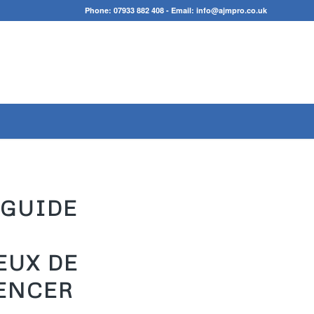
Phone:
07933 882 408
- Email:
info@ajmpro.co.uk
 GUIDE
EUX DE
ENCER