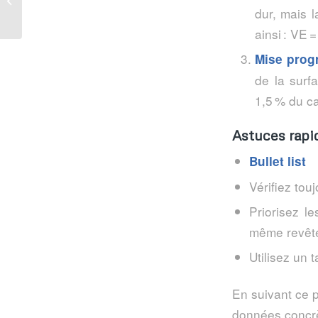
redéfinit les programmes de fidélité...
dur, mais 
ainsi : VE =
Mise prog
de la surfa
1,5 % du ca
Astuces rapi
Bullet list
Vérifiez tou
Priorisez l
même revêt
Utilisez un 
En suivant ce 
données concrèt