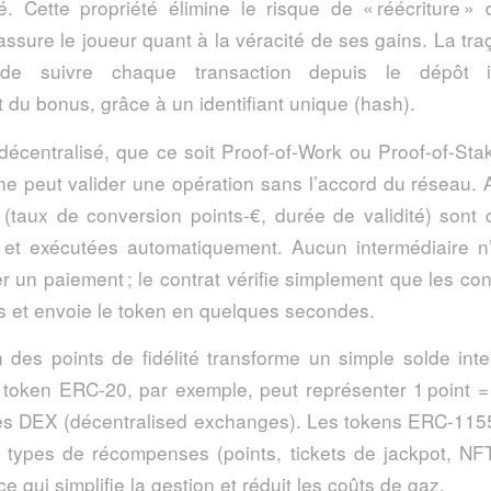
ré. Cette propriété élimine le risque de « réécriture »
rassure le joueur quant à la véracité de ses gains. La traç
 de suivre chaque transaction depuis le dépôt ini
du bonus, grâce à un identifiant unique (hash).
écentralisé, que ce soit Proof‑of‑Work ou Proof‑of‑Stak
e peut valider une opération sans l’accord du réseau. A
taux de conversion points‑€, durée de validité) sont
 et exécutées automatiquement. Aucun intermédiaire n
 un paiement ; le contrat vérifie simplement que les co
s et envoie le token en quelques secondes.
n des points de fidélité transforme un simple solde inte
token ERC‑20, par exemple, peut représenter 1 point = 
s DEX (décentralised exchanges). Les tokens ERC‑115
s types de récompenses (points, tickets de jackpot, N
e qui simplifie la gestion et réduit les coûts de gaz.