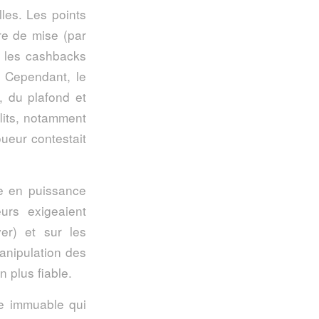
les. Les points
re de mise (par
t les cashbacks
. Cependant, le
l, du plafond et
flits, notamment
oueur contestait
ée en puissance
urs exigeaient
er) et sur les
anipulation des
 plus fiable.
re immuable qui