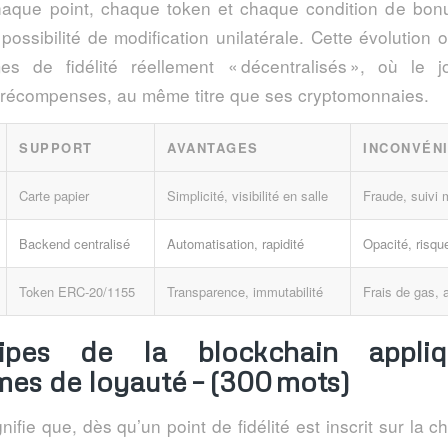
haque point, chaque token et chaque condition de bonu
possibilité de modification unilatérale. Cette évolution 
s de fidélité réellement « décentralisés », où le 
 récompenses, au même titre que ses cryptomonnaies.
SUPPORT
AVANTAGES
INCONVÉN
Carte papier
Simplicité, visibilité en salle
Fraude, suivi 
Backend centralisé
Automatisation, rapidité
Opacité, risqu
Token ERC‑20/1155
Transparence, immutabilité
Frais de gas, 
cipes de la blockchain appli
es de loyauté – (300 mots)
nifie que, dès qu’un point de fidélité est inscrit sur la c