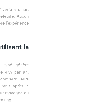
 verra le smart
efeuille. Aucun
ore l’expérience
ilisent la
 misé génère
de 4 % par an,
onvertir leurs
x mois après le
leur moyenne du
taking.