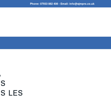
Phone:
07933 882 408
- Email:
info@ajmpro.co.uk
A
ES
S LES