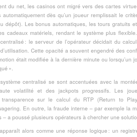
nt du net, les casinos ont migré vers des cartes virtuel
és automatiquement dès qu’un joueur remplissait le critè
u dépôt). Les bonus automatiques, les tours gratuits e
es cadeaux matériels, rendant le système plus flexible
centralisé : le serveur de l’opérateur décidait du calcu
d’utilisation. Cette opacité a souvent engendré des con
otion était modifiée à la dernière minute ou lorsqu’un j
qué ».
 système centralisé se sont accentuées avec la mont
ute volatilité et des jackpots progressifs. Les joue
transparence sur le calcul du RTP (Return to Play
agering. En outre, la fraude interne – par exemple la m
s – a poussé plusieurs opérateurs à chercher une solution
apparaît alors comme une réponse logique : un regist