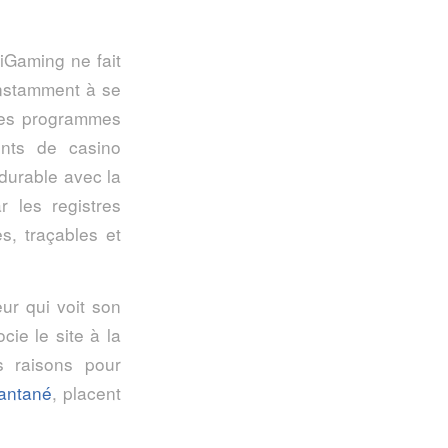
iGaming ne fait
onstamment à se
. Les programmes
ints de casino
 durable avec la
r les registres
s, traçables et
eur qui voit son
cie le site à la
es raisons pour
tantané
, placent