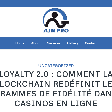
Home
About
Services
Gallery
Contact
UNCATEGORIZED
LOYALTY 2.0 : COMMENT L
LOCKCHAIN REDÉFINIT L
RAMMES DE FIDÉLITÉ DAN
CASINOS EN LIGNE