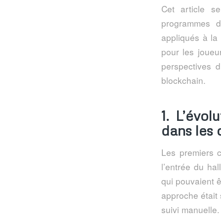
Cet article s
programmes de
appliqués à la
pour les joueu
perspectives d
blockchain.
1. L’évol
dans les 
Les premiers c
l’entrée du ha
qui pouvaient ê
approche était 
suivi manuelle.