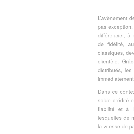
L’avènement de
pas exception.
différencier, à
de fidélité, 
classiques, dev
clientèle. Grâ
distribués, le
immédiatement 
Dans ce context
solde crédité e
fiabilité et à
lesquelles de 
la vitesse de 