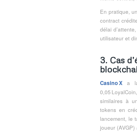
En pratique, u
contract crédi
délai d’attente
utilisateur et 
3. Cas d’
blockchai
a la
Casino X
0,05 LoyalCoi
similaires à 
tokens en créd
lancement, le 
joueur (AVGP) 