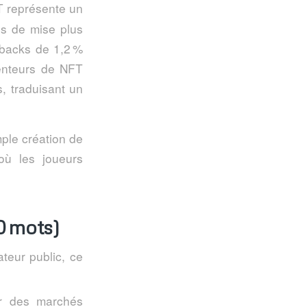
T représente un
tes de mise plus
hbacks de 1,2 %
tenteurs de NFT
, traduisant un
ple création de
où les joueurs
0 mots)
ateur public, ce
ur des marchés