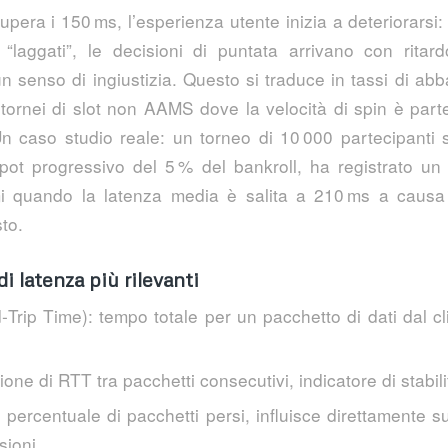
upera i 150 ms, l’esperienza utente inizia a deteriorarsi:
 “laggati”, le decisioni di puntata arrivano con ritard
 senso di ingiustizia. Questo si traduce in tassi di abb
 tornei di slot non AAMS dove la velocità di spin è part
Un caso studio reale: un torneo di 10 000 partecipanti 
kpot progressivo del 5 % del bankroll, ha registrato un
i quando la latenza media è salita a 210 ms a causa
sto.
di latenza più rilevanti
rip Time): tempo totale per un pacchetto di dati dal cl
zione di RTT tra pacchetti consecutivi, indicatore di stabili
 percentuale di pacchetti persi, influisce direttamente su
sioni.