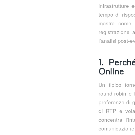
infrastrutture 
tempo di rispos
mostra come a
registrazione 
l’analisi post‑e
1. Perch
Online
Un tipico torn
round‑robin e f
preferenze di g
di RTP e volat
concentra l’i
comunicazione q