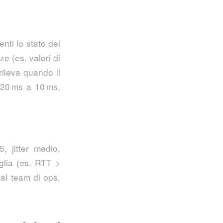
nti lo stato del
ze (es. valori di
rileva quando il
 20 ms a 10 ms,
, jitter medio,
oglia (es. RTT >
 al team di ops,