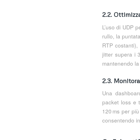
2.2. Ottimizz
L’uso di UDP pe
rullo, la puntat
RTP costanti), 
jitter supera 
mantenendo la 
2.3. Monitora
Una dashboard 
packet loss e t
120 ms per più 
consentendo in