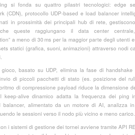
ng si fonda su quattro pilastri tecnologici: edge se
rk (CDN), protocollo UDP‑based e load balancer intelli
nati in prossimità dei principali hub di rete, gestiscono
che queste raggiungano il data center centrale,
action” a meno di 30 ms per la maggior parte degli utenti
sets statici (grafica, suoni, animazioni) attraverso nodi 
i.
di gioco, basato su UDP, elimina la fase di handshake 
nvio di piccoli pacchetti di stato (es. posizione del ru
oritmo di compressione payload riduce la dimensione d
l keep‑alive dinamico adatta la frequenza dei ping in
oad balancer, alimentato da un motore di AI, analizza in
ribuendo le sessioni verso il nodo più vicino e meno carico.
con i sistemi di gestione dei tornei avviene tramite API