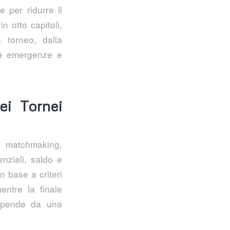
e per ridurre il
n otto capitoli,
 torneo, dalla
lle emergenze e
ei Tornei
e, matchmaking,
enziali, saldo e
n base a criteri
entre la finale
dipende da una