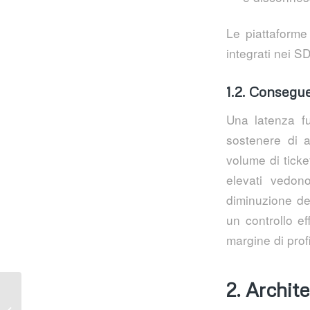
Le piattaforme
integrati nei 
1.2. Consegue
Una latenza fu
sostenere di a
volume di ticke
elevati vedon
diminuzione de
un controllo ef
margine di profi
2. Archit
A Chicken Road Crash‑játék teljes
útmutatója: hogyan játszd okosan