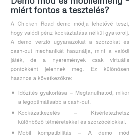
Demo mód és mobilélmény –
miért fontos a tesztelés?
A Chicken Road demo módja lehetővé teszi,
hogy valódi pénz kockáztatása nélkül gyakorolj.
A demo verzió ugyanazokat a szorzókat és
cash‑out mechanikát használja, mint a valódi
játék, de a nyeremények csak virtuális
pontokként jelennek meg. Ez különösen
hasznos a következőkre:
Időzítés gyakorlása – Megtanulhatod, mikor
a legoptimálisabb a cash‑out.
Kockázatkezelés – Kísérletezhetsz
különböző tétméretekkel és szorzócélokkal.
Mobil kompatibilitás – A demo mód