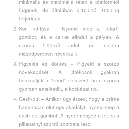
minimális és maximális tétek a platformtól
függnek, de általában 0,10 €‑tól 100 €‑ig
terjednek.
Kör indítása – Nyomd meg a „Start”
gombot, és a csirke elindul a pályán. A
szorzó 1,00‑ről indul, és minden
másodpercben növekszik.
Figyelés és döntés – Figyeld a szorzó
növekedését. A játékosok gyakran
használják a “trend” elemzést: ha a szorzó
gyorsan emelkedik, a kockázat nő.
Cash‑out – Amikor úgy érzed, hogy a csirke
hamarosan elüt egy akadályt, nyomd meg a
cash‑out gombot. A nyereményed a tét és a
pillanatnyi szorzó szorzata lesz.