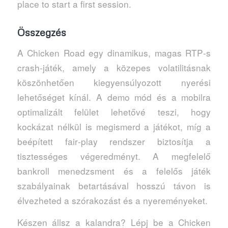
place to start a first session.
Összegzés
A Chicken Road egy dinamikus, magas RTP‑s
crash‑játék, amely a közepes volatilitásnak
köszönhetően kiegyensúlyozott nyerési
lehetőséget kínál. A demo mód és a mobilra
optimalizált felület lehetővé teszi, hogy
kockázat nélkül is megismerd a játékot, míg a
beépített fair‑play rendszer biztosítja a
tisztességes végeredményt. A megfelelő
bankroll menedzsment és a felelős játék
szabályainak betartásával hosszú távon is
élvezheted a szórakozást és a nyereményeket.
Készen állsz a kalandra? Lépj be a Chicken