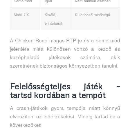
Demo mód
Igen
Nem minden esetben
Mobil UX
Kiváló,
Különböző minőségű
érintőbarát
A Chicken Road magas RTP‑je és a demo mód
jelenléte miatt különösen vonzó a kezdő és
középhaladó játékosok számára, akik
szeretnének biztonságos környezetben tanulni.
Felelősségteljes játék –
tartsd kordában a tempót
A crash‑játékok gyors tempója miatt könnyű
elveszíteni az időérzékelést. Mindig tartsd be a
következőket: