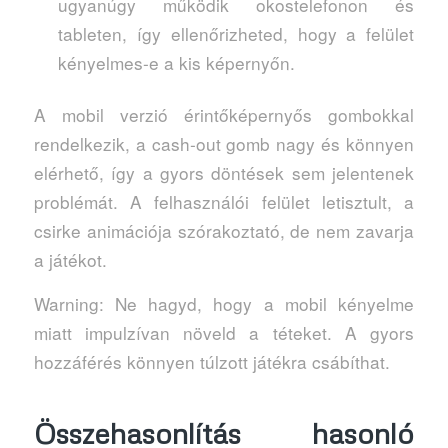
ugyanúgy működik okostelefonon és
tableten, így ellenőrizheted, hogy a felület
kényelmes-e a kis képernyőn.
A mobil verzió érintőképernyős gombokkal
rendelkezik, a cash‑out gomb nagy és könnyen
elérhető, így a gyors döntések sem jelentenek
problémát. A felhasználói felület letisztult, a
csirke animációja szórakoztató, de nem zavarja
a játékot.
Warning: Ne hagyd, hogy a mobil kényelme
miatt impulzívan növeld a téteket. A gyors
hozzáférés könnyen túlzott játékra csábíthat.
Összehasonlítás hasonló