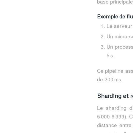
base principale
Exemple de fl
Le serveur 
Un micro‑s
Un process
5 s.
Ce pipeline as
de 200 ms.
Sharding et r
Le sharding d
5 000‑9 999). 
distance entre