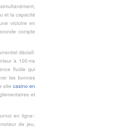
 simultanément,
u et la capacité
une victoire en
 seconde compte
entiel décisif.
érieur à 100 ms
nce fluide qui
strer les bonnes
e site
casino en
églementaires et
urnoi en ligne :
 moteur de jeu,