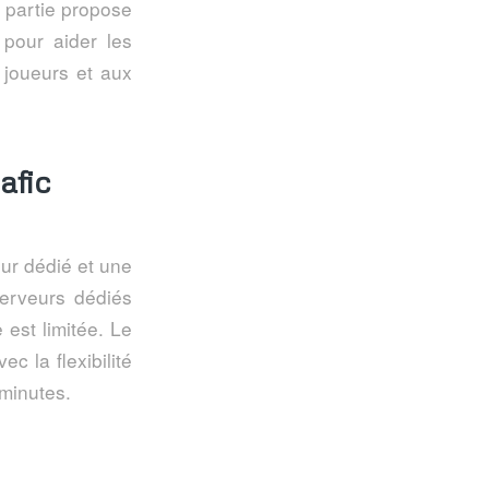
e partie propose
 pour aider les
 joueurs et aux
afic
eur dédié et une
serveurs dédiés
 est limitée. Le
c la flexibilité
minutes.