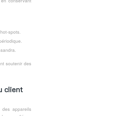
t en conservant
 hot‑spots.
périodique.
ssandra.
nt soutenir des
 client
r des appareils