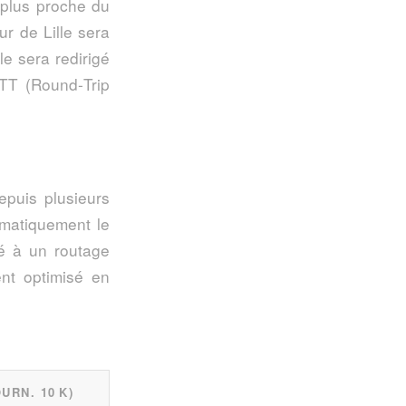
 plus proche du
ur de Lille sera
le sera redirigé
RTT (Round‑Trip
epuis plusieurs
omatiquement le
lé à un routage
ent optimisé en
RN. 10 K)