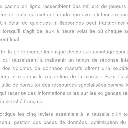
e casino en ligne rassemblent des milliers de joueurs
tes de trafic qui mettent à rude épreuve la latence résea
Un délai de quelques millisecondes peut transformer 
ut lorsqu’il s’agit de jeux à haute volatilité où chaque
ent final.
te, la performance technique devient un avantage concurr
 qui réussissent à maintenir un temps de réponse inf
t des volumes de données massifs offrent une expérie
ueurs et renforce la réputation de la marque. Pour illu
st utile de consulter des ressources spécialisées comme l
 qui recense des informations utiles sur les exigences r
du marché français.
ortique les cinq leviers essentiels à la réussite d’un to
éseau, gestion des bases de données, optimisation du