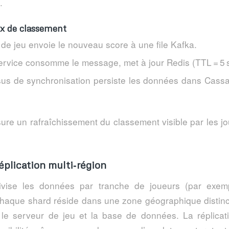
.
ux de classement
de jeu envoie le nouveau score à une file Kafka.
ervice consomme le message, met à jour Redis (TTL = 5 s
us de synchronisation persiste les données dans Cassa
sure un rafraîchissement du classement visible par les j
éplication multi‑région
ivise les données par tranche de joueurs (par exemp
Chaque shard réside dans une zone géographique distinct
 le serveur de jeu et la base de données. La réplicati