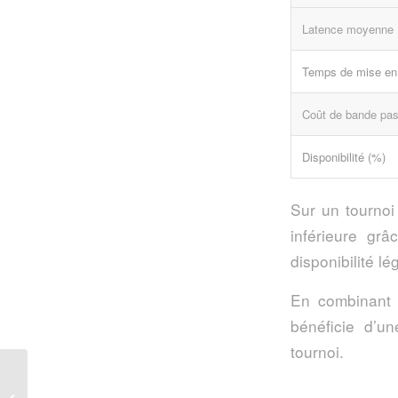
Latence moyenne 
Temps de mise en
Coût de bande pas
Disponibilité (%)
Sur un tournoi
inférieure gr
disponibilité 
En combinant 
bénéficie d’u
tournoi.
Comprendre les probabilités des jeux
de casino : guide pratique pour les