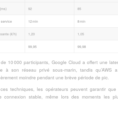
(ms)
92
85
 service
12 min
8 min
sante (€/h)
1,20
1,05
99,95
99,98
 de 10 000 participants, Google Cloud a offert une lat
âce à son réseau privé sous‑marin, tandis qu’AWS 
légèrement moindre pendant une brève période de pic.
ces techniques, les opérateurs peuvent garantir que
ne connexion stable, même lors des moments les pl