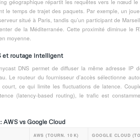
ing géographique répartit les requêtes vers le nœud le
nt le temps de trajet des paquets. Par exemple, un joue
serveur situé à Paris, tandis qu’un participant de Marseil
enter de la Méditerranée. Cette proximité diminue le 
 en moyenne.
et routage intelligent
d’Anycast DNS permet de diffuser la même adresse IP d
au. Le routeur du fournisseur d’accès sélectionne aut
 court, ce qui limite les fluctuations de latence. Coup
tence (latency‑based routing), le trafic est constamm
 : AWS vs Google Cloud
AWS (TOURN. 10 K)
GOOGLE CLOUD (TOU