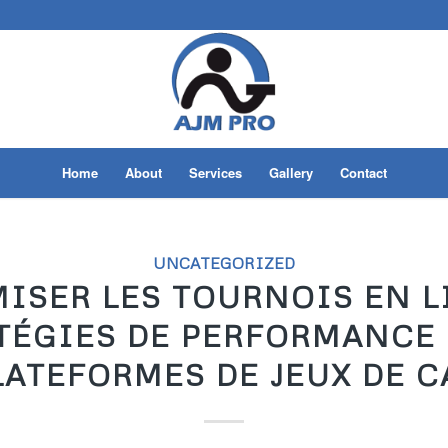
Home
About
Services
Gallery
Contact
UNCATEGORIZED
ISER LES TOURNOIS EN L
TÉGIES DE PERFORMANCE
LATEFORMES DE JEUX DE 