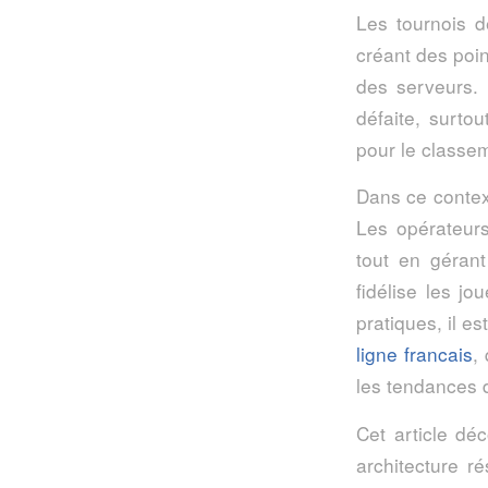
Les tournois d
créant des poin
des serveurs. 
défaite, surto
pour le classem
Dans ce contex
Les opérateurs
tout en géran
fidélise les jo
pratiques, il e
ligne francais
,
les tendances 
Cet article déc
architecture r