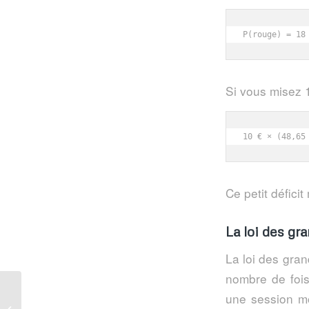
Si vous misez 1
Ce petit défici
La loi des gr
La loi des gra
nombre de fois
Sotto il Sole d’Estate: Come la
une session mo
Psicologia del Giocatore Trasforma le