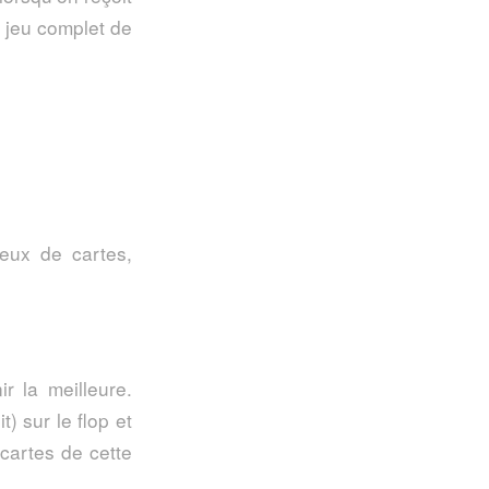
n jeu complet de
jeux de cartes,
r la meilleure.
) sur le flop et
cartes de cette
.