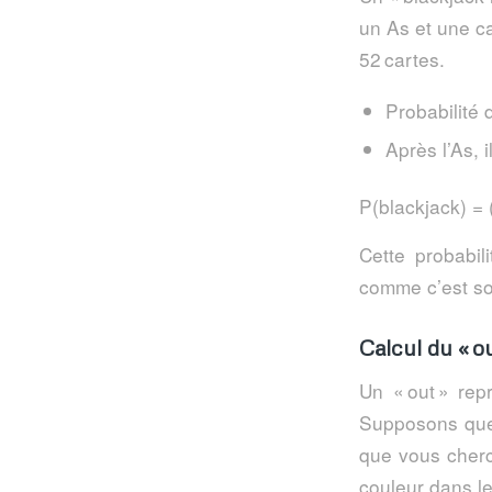
un As et une ca
52 cartes.
Probabilité 
Après l’As, 
P(blackjack) = 
Cette probabil
comme c’est so
Calcul du « o
Un « out » rep
Supposons que v
que vous cherc
couleur dans le