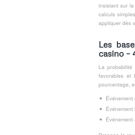
insistant sur l
calculs simple
appliquer dès 
Les base
casino – 
La probabilit
favorables et 
pourcentage, e
Événement ce
Événement im
Événement al
Prenons la rou