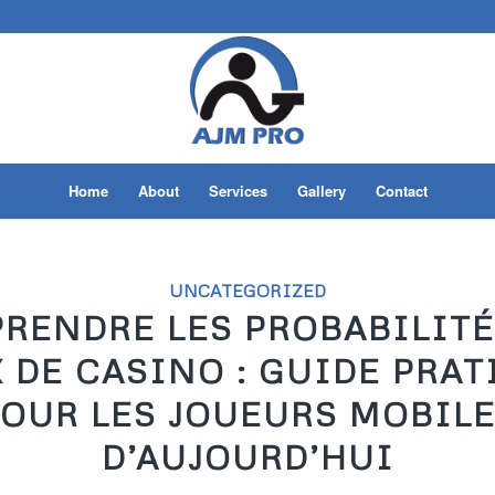
Home
About
Services
Gallery
Contact
UNCATEGORIZED
RENDRE LES PROBABILITÉ
 DE CASINO : GUIDE PRA
OUR LES JOUEURS MOBIL
D’AUJOURD’HUI