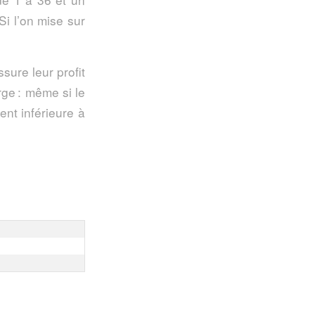
Si l’on mise sur
ure leur profit
rge : même si le
ent inférieure à