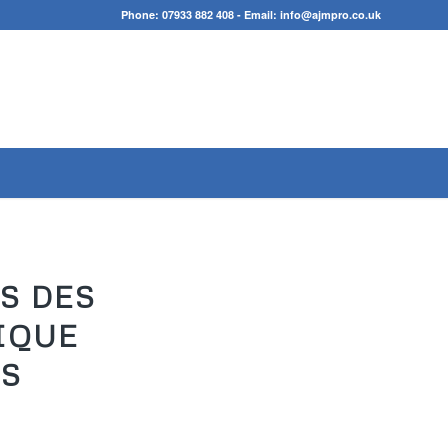
Phone:
07933 882 408
- Email:
info@ajmpro.co.uk
S DES
TIQUE
ES