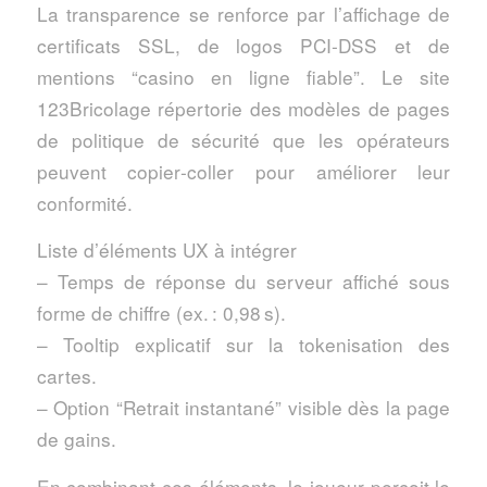
La transparence se renforce par l’affichage de
certificats SSL, de logos PCI‑DSS et de
mentions “casino en ligne fiable”. Le site
123Bricolage répertorie des modèles de pages
de politique de sécurité que les opérateurs
peuvent copier‑coller pour améliorer leur
conformité.
Liste d’éléments UX à intégrer
– Temps de réponse du serveur affiché sous
forme de chiffre (ex. : 0,98 s).
– Tooltip explicatif sur la tokenisation des
cartes.
– Option “Retrait instantané” visible dès la page
de gains.
En combinant ces éléments, le joueur perçoit le