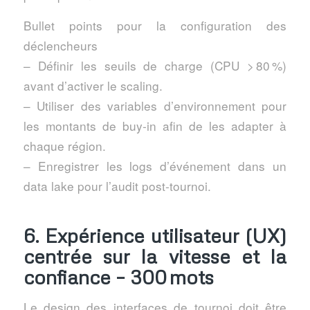
Bullet points pour la configuration des
déclencheurs
– Définir les seuils de charge (CPU > 80 %)
avant d’activer le scaling.
– Utiliser des variables d’environnement pour
les montants de buy‑in afin de les adapter à
chaque région.
– Enregistrer les logs d’événement dans un
data lake pour l’audit post‑tournoi.
6. Expérience utilisateur (UX)
centrée sur la vitesse et la
confiance – 300 mots
Le design des interfaces de tournoi doit être