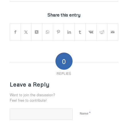
Share this entry
0
REPLIES
Leave a Reply
Want to join the discussion?
Feel free to contribute!
*
Name