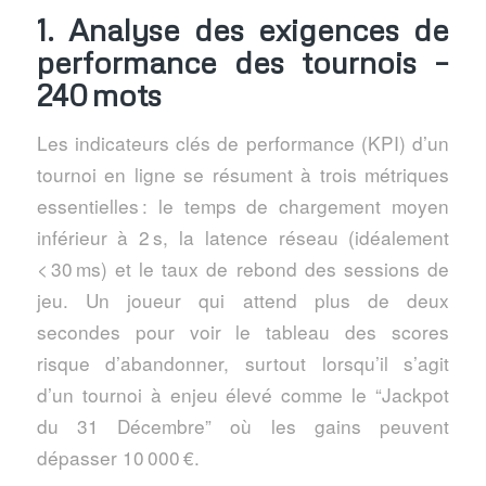
1. Analyse des exigences de
performance des tournois –
240 mots
Les indicateurs clés de performance (KPI) d’un
tournoi en ligne se résument à trois métriques
essentielles : le temps de chargement moyen
inférieur à 2 s, la latence réseau (idéalement
< 30 ms) et le taux de rebond des sessions de
jeu. Un joueur qui attend plus de deux
secondes pour voir le tableau des scores
risque d’abandonner, surtout lorsqu’il s’agit
d’un tournoi à enjeu élevé comme le “Jackpot
du 31 Décembre” où les gains peuvent
dépasser 10 000 €.