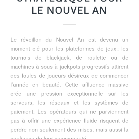
LE NOUVEL AN
Le réveillon du Nouvel An est devenu un
moment clé pour les plateformes de jeux : les
tournois de blackjack, de roulette ou de
machines à sous à jackpots progressifs attirent
des foules de joueurs désireux de commencer
l’année en beauté. Cette affluence massive
crée une pression exceptionnelle sur les
serveurs, les réseaux et les systèmes de
paiement. Les opérateurs qui ne parviennent
pas à offrir une expérience fluide risquent de
perdre non seulement des mises, mais aussi la
confiance de leur communauté.