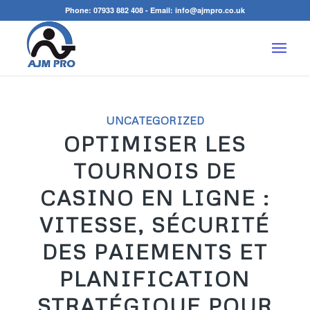
Phone:
07933 882 408
- Email:
info@ajmpro.co.uk
UNCATEGORIZED
OPTIMISER LES
TOURNOIS DE
CASINO EN LIGNE :
VITESSE, SÉCURITÉ
DES PAIEMENTS ET
PLANIFICATION
STRATÉGIQUE POUR