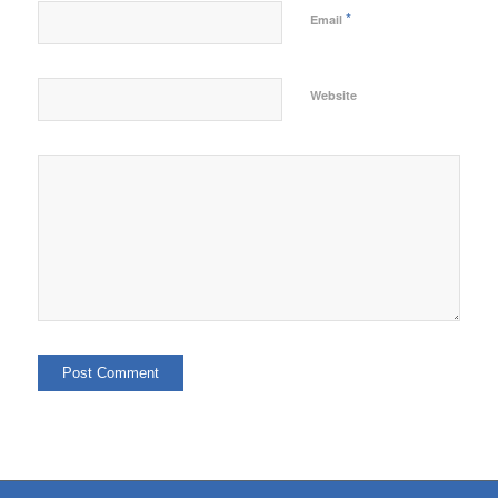
*
Email
Website