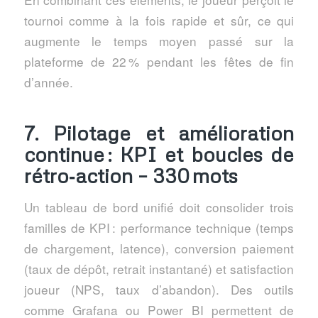
tournoi comme à la fois rapide et sûr, ce qui
augmente le temps moyen passé sur la
plateforme de 22 % pendant les fêtes de fin
d’année.
7. Pilotage et amélioration
continue : KPI et boucles de
rétro‑action – 330 mots
Un tableau de bord unifié doit consolider trois
familles de KPI : performance technique (temps
de chargement, latence), conversion paiement
(taux de dépôt, retrait instantané) et satisfaction
joueur (NPS, taux d’abandon). Des outils
comme Grafana ou Power BI permettent de