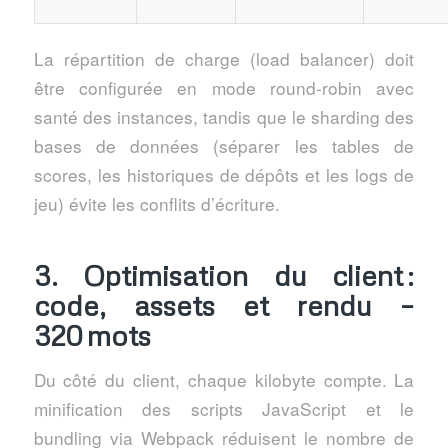
La répartition de charge (load balancer) doit
être configurée en mode round‑robin avec
santé des instances, tandis que le sharding des
bases de données (séparer les tables de
scores, les historiques de dépôts et les logs de
jeu) évite les conflits d’écriture.
3. Optimisation du client :
code, assets et rendu –
320 mots
Du côté du client, chaque kilobyte compte. La
minification des scripts JavaScript et le
bundling via Webpack réduisent le nombre de