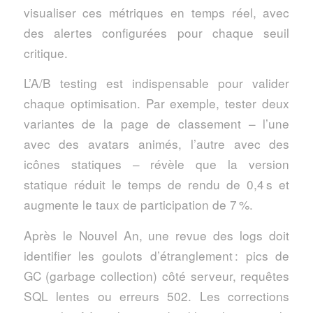
visualiser ces métriques en temps réel, avec
des alertes configurées pour chaque seuil
critique.
L’A/B testing est indispensable pour valider
chaque optimisation. Par exemple, tester deux
variantes de la page de classement – l’une
avec des avatars animés, l’autre avec des
icônes statiques – révèle que la version
statique réduit le temps de rendu de 0,4 s et
augmente le taux de participation de 7 %.
Après le Nouvel An, une revue des logs doit
identifier les goulots d’étranglement : pics de
GC (garbage collection) côté serveur, requêtes
SQL lentes ou erreurs 502. Les corrections