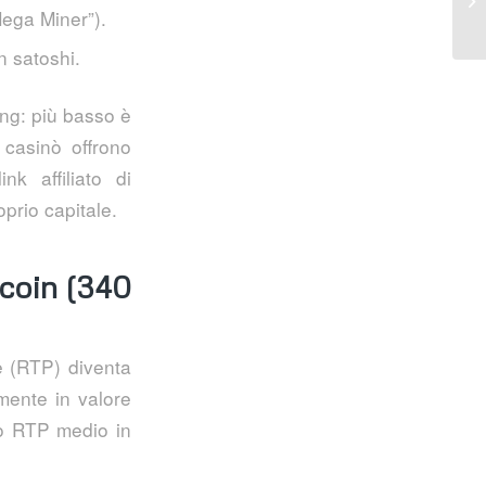
Mega Miner”).
an
n satoshi.
ing: più basso è
i casinò offrono
nk affiliato di
oprio capitale.
tcoin (340
re (RTP) diventa
amente in valore
ro RTP medio in