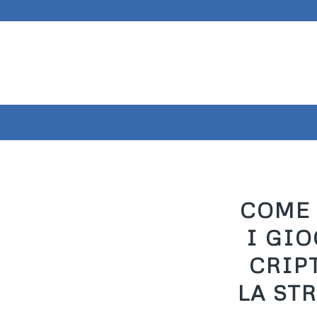
COME 
I GIO
CRIP
LA ST