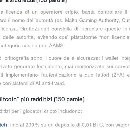
la licenza di un operatore cripto, basta controllare il 
are il nome dell’autorità (es. Malta Gaming Authority, C
licenza. GrotteZungri consiglia di incrociare queste in
ci delle autorità, evitando così piattaforme “non licenz
a categoria casino non AAMS.
i crittografia sono il cuore della sicurezza: i wallet inte
rivate generate localmente, mai memorizzate sui server 
 siti implementano l’autenticazione a due fattori (2FA) 
e con sistemi di AI anti‑fraud.
itcoin” più redditizi (150 parole)
itizi per i giocatori cripto includono:
: fino al 200 % su un deposito di 0,01 BTC, con wager
tch