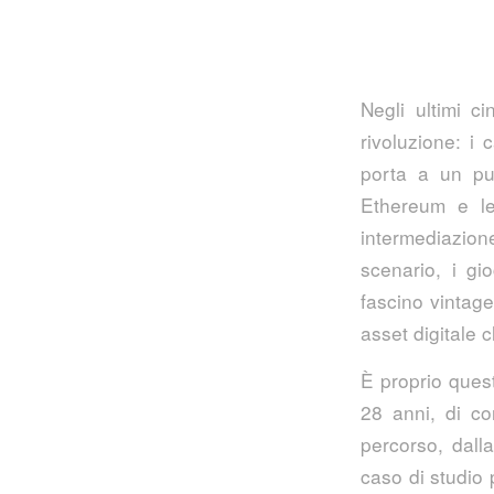
Negli ultimi c
rivoluzione: i 
porta a un pub
Ethereum e le 
intermediazion
scenario, i gi
fascino vintage
asset digitale 
È proprio ques
28 anni, di co
percorso, dall
caso di studio 