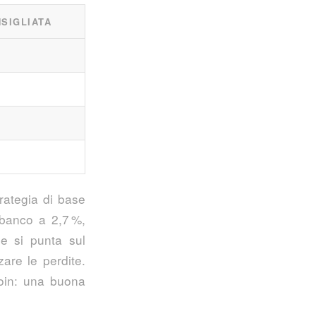
SIGLIATA
trategia di base
 banco a 2,7 %,
se si punta sul
are le perdite.
tcoin: una buona