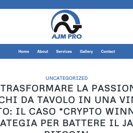
Home
About
Services
Gallery
Contact
UNCATEGORIZED
TRASFORMARE LA PASSIO
CHI DA TAVOLO IN UNA V
TO: IL CASO “CRYPTO WINN
RATEGIA PER BATTERE IL J