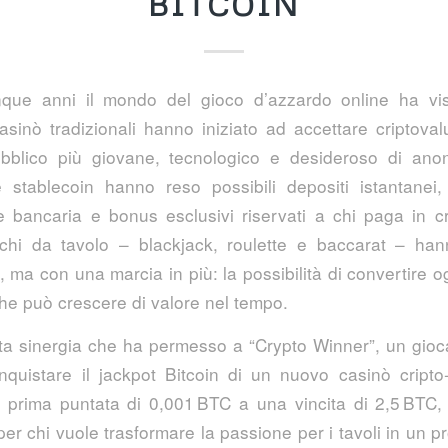
BITCOIN
inque anni il mondo del gioco d’azzardo online ha v
casinò tradizionali hanno iniziato ad accettare criptova
blico più giovane, tecnologico e desideroso di anon
stablecoin hanno reso possibili depositi istantanei,
e bancaria e bonus esclusivi riservati a chi paga in cr
ochi da tavolo – blackjack, roulette e baccarat – han
, ma con una marcia in più: la possibilità di convertire og
che può crescere di valore nel tempo.
ta sinergia che ha permesso a “Crypto Winner”, un giocat
nquistare il jackpot Bitcoin di un nuovo casinò cripto
a prima puntata di 0,001 BTC a una vincita di 2,5 BTC,
per chi vuole trasformare la passione per i tavoli in un pro