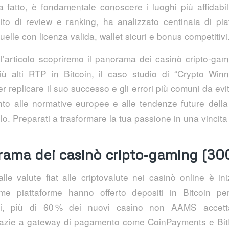
 fatto, è fondamentale conoscere i luoghi più affidabil
sito di review e ranking, ha analizzato centinaia di pia
elle con licenza valida, wallet sicuri e bonus competitivi
l’articolo scopriremo il panorama dei casinò cripto‑gam
iù alti RTP in Bitcoin, il caso studio di “Crypto Win
 replicare il suo successo e gli errori più comuni da evita
nto alle normative europee e alle tendenze future della
o. Preparati a trasformare la tua passione in una vincita 
orama dei casinò cripto‑gaming (30
lle valute fiat alle criptovalute nei casinò online è in
e piattaforme hanno offerto depositi in Bitcoin per
gi, più di 60 % dei nuovi casino non AAMS accet
grazie a gateway di pagamento come CoinPayments e Bi