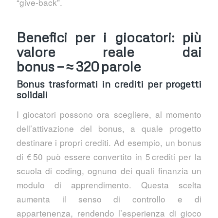
“give‑back”.
Benefici per i giocatori: più
valore reale dai
bonus — ≈ 320 parole
Bonus trasformati in crediti per progetti
solidali
I giocatori possono ora scegliere, al momento
dell’attivazione del bonus, a quale progetto
destinare i propri crediti. Ad esempio, un bonus
di € 50 può essere convertito in 5 crediti per la
scuola di coding, ognuno dei quali finanzia un
modulo di apprendimento. Questa scelta
aumenta il senso di controllo e di
appartenenza, rendendo l’esperienza di gioco