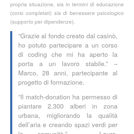
propria situazione, sia in termini di educazione
(corsi completati) sia di benessere psicologico
(supporto per dipendenze).
“Grazie al fondo creato dal casinò,
ho potuto partecipare a un corso
di coding che mi ha aperto la
porta a un lavoro stabile.” –
Marco, 28 anni, partecipante al
progetto di formazione.
“Il match‑donation ha permesso di
piantare 2.300 alberi in zona
urbana, migliorando la qualità
dell’aria e creando spazi verdi per
la comunità.” – Laura,