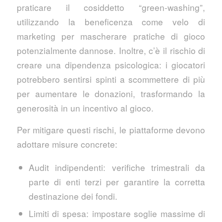
praticare il cosiddetto “green‑washing”,
utilizzando la beneficenza come velo di
marketing per mascherare pratiche di gioco
potenzialmente dannose. Inoltre, c’è il rischio di
creare una dipendenza psicologica: i giocatori
potrebbero sentirsi spinti a scommettere di più
per aumentare le donazioni, trasformando la
generosità in un incentivo al gioco.
Per mitigare questi rischi, le piattaforme devono
adottare misure concrete:
Audit indipendenti: verifiche trimestrali da
parte di enti terzi per garantire la corretta
destinazione dei fondi.
Limiti di spesa: impostare soglie massime di