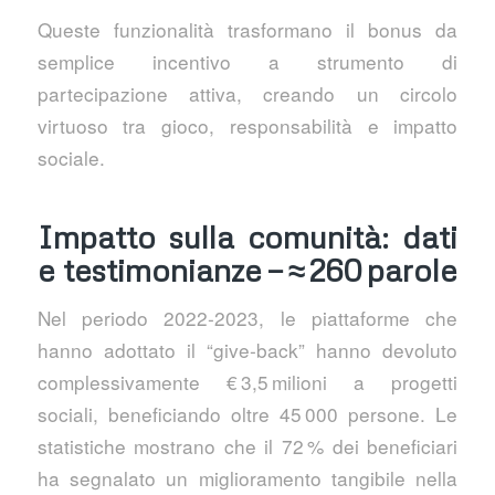
Queste funzionalità trasformano il bonus da
semplice incentivo a strumento di
partecipazione attiva, creando un circolo
virtuoso tra gioco, responsabilità e impatto
sociale.
Impatto sulla comunità: dati
e testimonianze — ≈ 260 parole
Nel periodo 2022‑2023, le piattaforme che
hanno adottato il “give‑back” hanno devoluto
complessivamente € 3,5 milioni a progetti
sociali, beneficiando oltre 45 000 persone. Le
statistiche mostrano che il 72 % dei beneficiari
ha segnalato un miglioramento tangibile nella