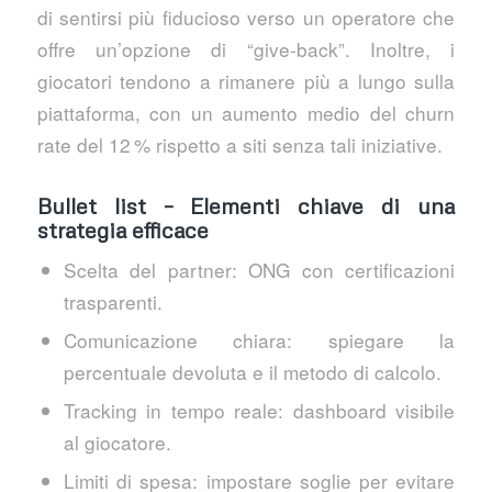
di sentirsi più fiducioso verso un operatore che
offre un’opzione di “give‑back”. Inoltre, i
giocatori tendono a rimanere più a lungo sulla
piattaforma, con un aumento medio del churn
rate del 12 % rispetto a siti senza tali iniziative.
Bullet list – Elementi chiave di una
strategia efficace
Scelta del partner: ONG con certificazioni
trasparenti.
Comunicazione chiara: spiegare la
percentuale devoluta e il metodo di calcolo.
Tracking in tempo reale: dashboard visibile
al giocatore.
Limiti di spesa: impostare soglie per evitare