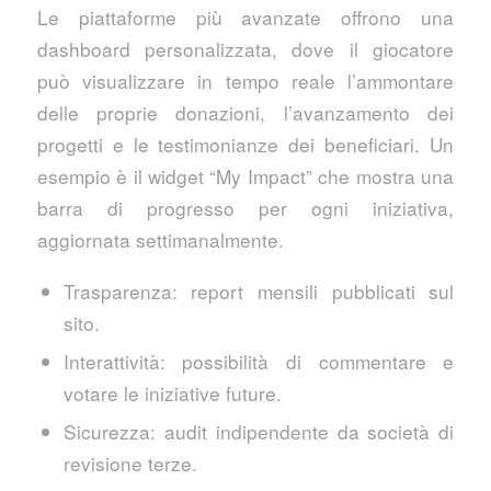
Le piattaforme più avanzate offrono una
dashboard personalizzata, dove il giocatore
può visualizzare in tempo reale l’ammontare
delle proprie donazioni, l’avanzamento dei
progetti e le testimonianze dei beneficiari. Un
esempio è il widget “My Impact” che mostra una
barra di progresso per ogni iniziativa,
aggiornata settimanalmente.
Trasparenza: report mensili pubblicati sul
sito.
Interattività: possibilità di commentare e
votare le iniziative future.
Sicurezza: audit indipendente da società di
revisione terze.