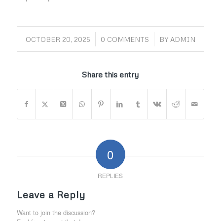
/
/
OCTOBER 20, 2025
0 COMMENTS
BY
ADMIN
Share this entry
0
REPLIES
Leave a Reply
Want to join the discussion?