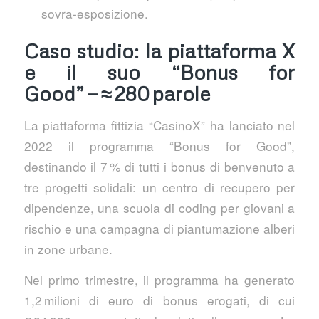
sovra‑esposizione.
Caso studio: la piattaforma X
e il suo “Bonus for
Good” — ≈ 280 parole
La piattaforma fittizia “CasinoX” ha lanciato nel
2022 il programma “Bonus for Good”,
destinando il 7 % di tutti i bonus di benvenuto a
tre progetti solidali: un centro di recupero per
dipendenze, una scuola di coding per giovani a
rischio e una campagna di piantumazione alberi
in zone urbane.
Nel primo trimestre, il programma ha generato
1,2 milioni di euro di bonus erogati, di cui