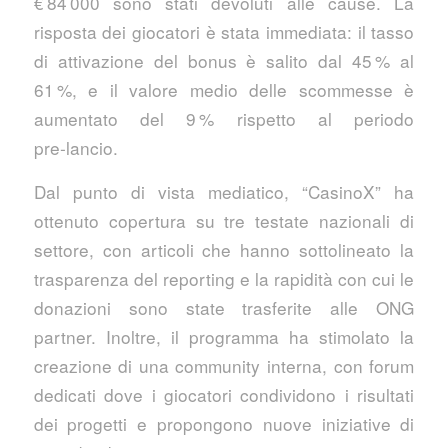
€ 84 000 sono stati devoluti alle cause. La
risposta dei giocatori è stata immediata: il tasso
di attivazione del bonus è salito dal 45 % al
61 %, e il valore medio delle scommesse è
aumentato del 9 % rispetto al periodo
pre‑lancio.
Dal punto di vista mediatico, “CasinoX” ha
ottenuto copertura su tre testate nazionali di
settore, con articoli che hanno sottolineato la
trasparenza del reporting e la rapidità con cui le
donazioni sono state trasferite alle ONG
partner. Inoltre, il programma ha stimolato la
creazione di una community interna, con forum
dedicati dove i giocatori condividono i risultati
dei progetti e propongono nuove iniziative di