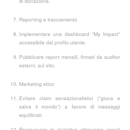
di donazione.
Reporting e tracciamento
Implementare una dashboard “My Impact”
accessibile dal profilo utente.
Pubblicare report mensili, firmati da auditor
esterni, sul sito.
Marketing etico
Evitare claim sensazionalistici (“gioca e
salva il mondo”) a favore di messaggi
equilibrati.
Promuovere le iniziative attraverso canali