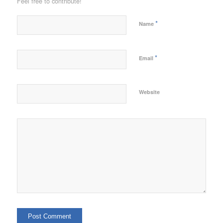
Feel free to contribute!
*
Name
*
Email
Website