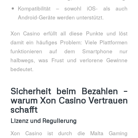
Kompatibilität – sowohl iOS‑ als auch
Android‑Geräte werden unterstützt.
Xon Casino erfüllt all diese Punkte und löst
damit ein häufiges Problem: Viele Plattformen
funktionieren auf dem Smartphone nur
halbwegs, was Frust und verlorene Gewinne
bedeutet.
Sicherheit beim Bezahlen –
warum Xon Casino Vertrauen
schafft
Lizenz und Regulierung
Xon Casino ist durch die Malta Gaming