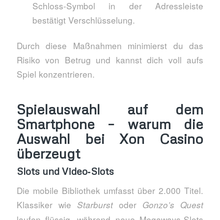
Schloss‑Symbol in der Adressleiste
bestätigt Verschlüsselung.
Durch diese Maßnahmen minimierst du das
Risiko von Betrug und kannst dich voll aufs
Spiel konzentrieren.
Spielauswahl auf dem
Smartphone – warum die
Auswahl bei Xon Casino
überzeugt
Slots und Video‑Slots
Die mobile Bibliothek umfasst über 2.000 Titel.
Klassiker wie
oder
Starburst
Gonzo’s Quest
laufen flüssig, während neue Megaways‑Slots