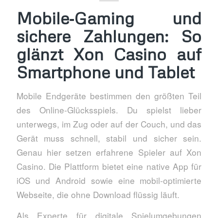
Mobile‑Gaming und
sichere Zahlungen: So
glänzt Xon Casino auf
Smartphone und Tablet
Mobile Endgeräte bestimmen den größten Teil
des Online‑Glücksspiels. Du spielst lieber
unterwegs, im Zug oder auf der Couch, und das
Gerät muss schnell, stabil und sicher sein.
Genau hier setzen erfahrene Spieler auf Xon
Casino. Die Plattform bietet eine native App für
iOS und Android sowie eine mobil‑optimierte
Webseite, die ohne Download flüssig läuft.
Als Experte für digitale Spielumgebungen