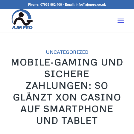
Phone:
07933 882 408
- Email:
info@ajmpro.co.uk
UNCATEGORIZED
MOBILE‑GAMING UND
SICHERE
ZAHLUNGEN: SO
GLÄNZT XON CASINO
AUF SMARTPHONE
UND TABLET