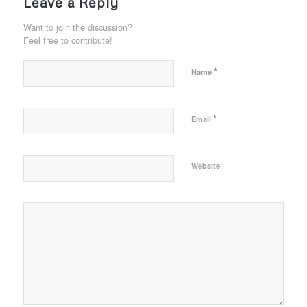
Leave a Reply
Want to join the discussion?
Feel free to contribute!
*
Name
*
Email
Website