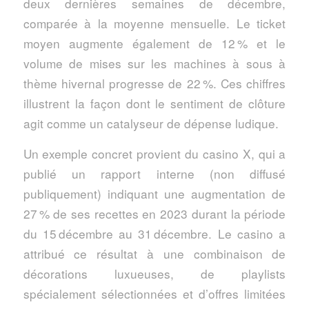
deux dernières semaines de décembre,
comparée à la moyenne mensuelle. Le ticket
moyen augmente également de 12 % et le
volume de mises sur les machines à sous à
thème hivernal progresse de 22 %. Ces chiffres
illustrent la façon dont le sentiment de clôture
agit comme un catalyseur de dépense ludique.
Un exemple concret provient du casino X, qui a
publié un rapport interne (non diffusé
publiquement) indiquant une augmentation de
27 % de ses recettes en 2023 durant la période
du 15 décembre au 31 décembre. Le casino a
attribué ce résultat à une combinaison de
décorations luxueuses, de playlists
spécialement sélectionnées et d’offres limitées