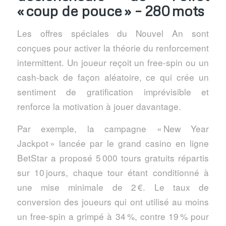
« coup de pouce » – 280 mots
Les offres spéciales du Nouvel An sont
conçues pour activer la théorie du renforcement
intermittent. Un joueur reçoit un free‑spin ou un
cash‑back de façon aléatoire, ce qui crée un
sentiment de gratification imprévisible et
renforce la motivation à jouer davantage.
Par exemple, la campagne « New Year
Jackpot » lancée par le grand casino en ligne
BetStar a proposé 5 000 tours gratuits répartis
sur 10 jours, chaque tour étant conditionné à
une mise minimale de 2 €. Le taux de
conversion des joueurs qui ont utilisé au moins
un free‑spin a grimpé à 34 %, contre 19 % pour