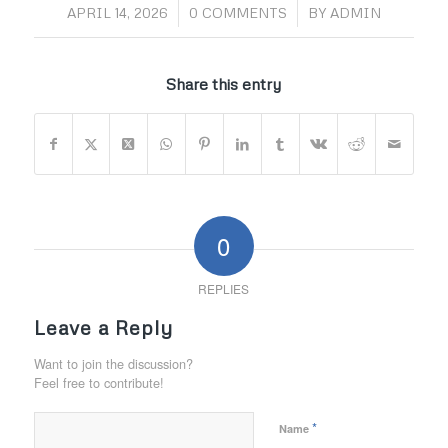
/
/
APRIL 14, 2026
0 COMMENTS
BY
ADMIN
Share this entry
0
REPLIES
Leave a Reply
Want to join the discussion?
Feel free to contribute!
*
Name