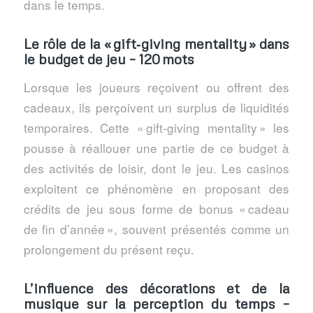
dans le temps.
Le rôle de la « gift‑giving mentality » dans
le budget de jeu – 120 mots
Lorsque les joueurs reçoivent ou offrent des
cadeaux, ils perçoivent un surplus de liquidités
temporaires. Cette « gift‑giving mentality » les
pousse à réallouer une partie de ce budget à
des activités de loisir, dont le jeu. Les casinos
exploitent ce phénomène en proposant des
crédits de jeu sous forme de bonus « cadeau
de fin d’année », souvent présentés comme un
prolongement du présent reçu.
L’influence des décorations et de la
musique sur la perception du temps –