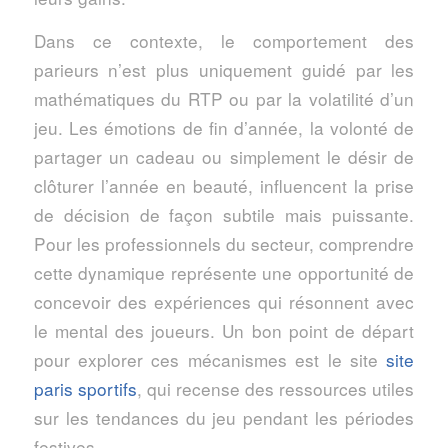
Dans ce contexte, le comportement des
parieurs n’est plus uniquement guidé par les
mathématiques du RTP ou par la volatilité d’un
jeu. Les émotions de fin d’année, la volonté de
partager un cadeau ou simplement le désir de
clôturer l’année en beauté, influencent la prise
de décision de façon subtile mais puissante.
Pour les professionnels du secteur, comprendre
cette dynamique représente une opportunité de
concevoir des expériences qui résonnent avec
le mental des joueurs. Un bon point de départ
pour explorer ces mécanismes est le site
site
paris sportifs
, qui recense des ressources utiles
sur les tendances du jeu pendant les périodes
festives.