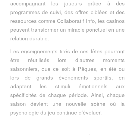
accompagnant les joueurs grâce à des
programmes de suivi, des offres ciblées et des
ressources comme Collaboratif Info, les casinos
peuvent transformer un miracle ponctuel en une
relation durable.
Les enseignements tirés de ces fêtes pourront
être réutilisés lors d’autres moments
saisonniers, que ce soit à Pâques, en été ou
lors de grands événements sportifs, en
adaptant les stimuli émotionnels aux
spécificités de chaque période. Ainsi, chaque
saison devient une nouvelle scène où la
psychologie du jeu continue d’évoluer.