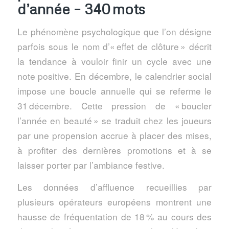
d’année – 340 mots
Le phénomène psychologique que l’on désigne
parfois sous le nom d’« effet de clôture » décrit
la tendance à vouloir finir un cycle avec une
note positive. En décembre, le calendrier social
impose une boucle annuelle qui se referme le
31 décembre. Cette pression de « boucler
l’année en beauté » se traduit chez les joueurs
par une propension accrue à placer des mises,
à profiter des dernières promotions et à se
laisser porter par l’ambiance festive.
Les données d’affluence recueillies par
plusieurs opérateurs européens montrent une
hausse de fréquentation de 18 % au cours des