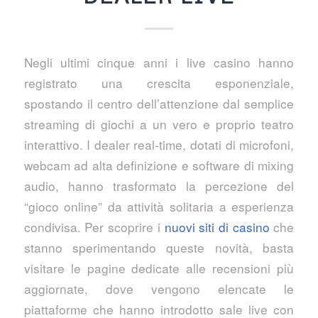
Negli ultimi cinque anni i live casino hanno
registrato una crescita esponenziale,
spostando il centro dell’attenzione dal semplice
streaming di giochi a un vero e proprio teatro
interattivo. I dealer real‑time, dotati di microfoni,
webcam ad alta definizione e software di mixing
audio, hanno trasformato la percezione del
“gioco online” da attività solitaria a esperienza
condivisa. Per scoprire i
nuovi siti di casino
che
stanno sperimentando queste novità, basta
visitare le pagine dedicate alle recensioni più
aggiornate, dove vengono elencate le
piattaforme che hanno introdotto sale live con