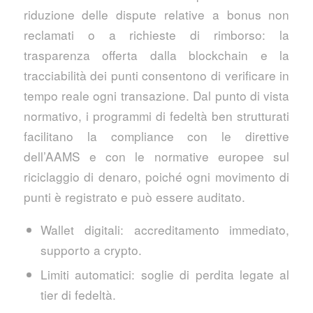
riduzione delle dispute relative a bonus non
reclamati o a richieste di rimborso: la
trasparenza offerta dalla blockchain e la
tracciabilità dei punti consentono di verificare in
tempo reale ogni transazione. Dal punto di vista
normativo, i programmi di fedeltà ben strutturati
facilitano la compliance con le direttive
dell’AAMS e con le normative europee sul
riciclaggio di denaro, poiché ogni movimento di
punti è registrato e può essere auditato.
Wallet digitali: accreditamento immediato,
supporto a crypto.
Limiti automatici: soglie di perdita legate al
tier di fedeltà.