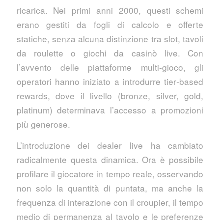
ricarica. Nei primi anni 2000, questi schemi
erano gestiti da fogli di calcolo e offerte
statiche, senza alcuna distinzione tra slot, tavoli
da roulette o giochi da casinò live. Con
l’avvento delle piattaforme multi‑gioco, gli
operatori hanno iniziato a introdurre tier‑based
rewards, dove il livello (bronze, silver, gold,
platinum) determinava l’accesso a promozioni
più generose.
L’introduzione dei dealer live ha cambiato
radicalmente questa dinamica. Ora è possibile
profilare il giocatore in tempo reale, osservando
non solo la quantità di puntata, ma anche la
frequenza di interazione con il croupier, il tempo
medio di permanenza al tavolo e le preferenze