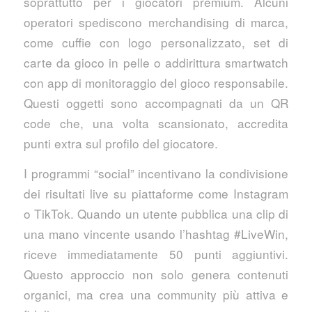
soprattutto per i giocatori premium. Alcuni
operatori spediscono merchandising di marca,
come cuffie con logo personalizzato, set di
carte da gioco in pelle o addirittura smartwatch
con app di monitoraggio del gioco responsabile.
Questi oggetti sono accompagnati da un QR
code che, una volta scansionato, accredita
punti extra sul profilo del giocatore.
I programmi “social” incentivano la condivisione
dei risultati live su piattaforme come Instagram
o TikTok. Quando un utente pubblica una clip di
una mano vincente usando l’hashtag #LiveWin,
riceve immediatamente 50 punti aggiuntivi.
Questo approccio non solo genera contenuti
organici, ma crea una community più attiva e