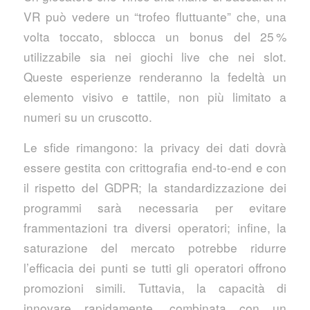
VR può vedere un “trofeo fluttuante” che, una
volta toccato, sblocca un bonus del 25 %
utilizzabile sia nei giochi live che nei slot.
Queste esperienze renderanno la fedeltà un
elemento visivo e tattile, non più limitato a
numeri su un cruscotto.
Le sfide rimangono: la privacy dei dati dovrà
essere gestita con crittografia end‑to‑end e con
il rispetto del GDPR; la standardizzazione dei
programmi sarà necessaria per evitare
frammentazioni tra diversi operatori; infine, la
saturazione del mercato potrebbe ridurre
l’efficacia dei punti se tutti gli operatori offrono
promozioni simili. Tuttavia, la capacità di
innovare rapidamente, combinata con un