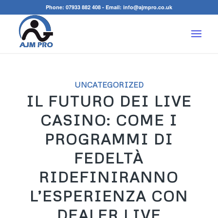
Phone:
07933 882 408
- Email:
info@ajmpro.co.uk
UNCATEGORIZED
IL FUTURO DEI LIVE
CASINO: COME I
PROGRAMMI DI
FEDELTÀ
RIDEFINIRANNO
L’ESPERIENZA CON
DEALER LIVE