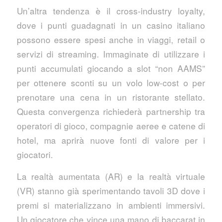
Un’altra tendenza è il cross‑industry loyalty,
dove i punti guadagnati in un casino italiano
possono essere spesi anche in viaggi, retail o
servizi di streaming. Immaginate di utilizzare i
punti accumulati giocando a slot “non AAMS”
per ottenere sconti su un volo low‑cost o per
prenotare una cena in un ristorante stellato.
Questa convergenza richiederà partnership tra
operatori di gioco, compagnie aeree e catene di
hotel, ma aprirà nuove fonti di valore per i
giocatori.
La realtà aumentata (AR) e la realtà virtuale
(VR) stanno già sperimentando tavoli 3D dove i
premi si materializzano in ambienti immersivi.
Un giocatore che vince una mano di baccarat in