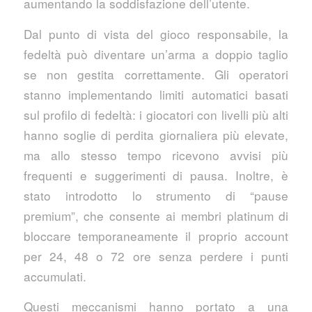
aumentando la soddisfazione dell’utente.
Dal punto di vista del gioco responsabile, la
fedeltà può diventare un’arma a doppio taglio
se non gestita correttamente. Gli operatori
stanno implementando limiti automatici basati
sul profilo di fedeltà: i giocatori con livelli più alti
hanno soglie di perdita giornaliera più elevate,
ma allo stesso tempo ricevono avvisi più
frequenti e suggerimenti di pausa. Inoltre, è
stato introdotto lo strumento di “pause
premium”, che consente ai membri platinum di
bloccare temporaneamente il proprio account
per 24, 48 o 72 ore senza perdere i punti
accumulati.
Questi meccanismi hanno portato a una