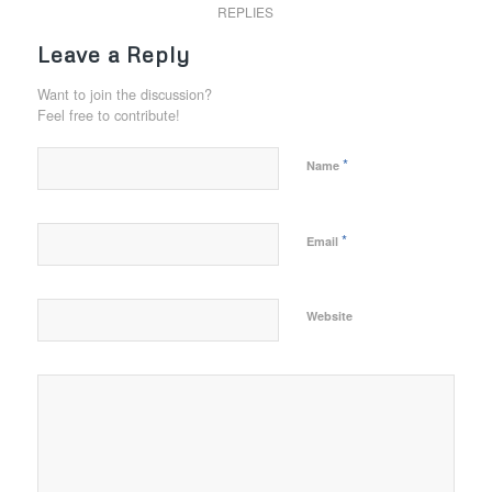
REPLIES
Leave a Reply
Want to join the discussion?
Feel free to contribute!
*
Name
*
Email
Website