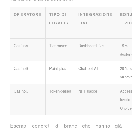
OPERATORE
TIPO DI
INTEGRAZIONE
BON
LOYALTY
LIVE
TIPI
CasinoA
Tier‑based
Dashboard live
15 %
dealer‑
CasinoB
Point‑plus
Chat bot AI
20 % 
su tavo
CasinoC
Token‑based
NFT badge
Acce
tavolo 
Choice
Esempi concreti di brand che hanno già