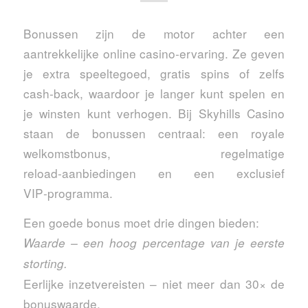
Bonussen zijn de motor achter een
aantrekkelijke online casino‑ervaring. Ze geven
je extra speeltegoed, gratis spins of zelfs
cash‑back, waardoor je langer kunt spelen en
je winsten kunt verhogen. Bij Skyhills Casino
staan de bonussen centraal: een royale
welkomstbonus, regelmatige
reload‑aanbiedingen en een exclusief
VIP‑programma.
Een goede bonus moet drie dingen bieden:
Waarde – een hoog percentage van je eerste
storting.
Eerlijke inzetvereisten – niet meer dan 30× de
bonuswaarde.