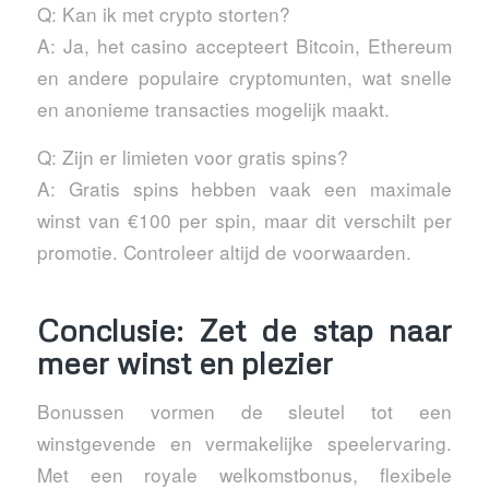
Q: Kan ik met crypto storten?
A: Ja, het casino accepteert Bitcoin, Ethereum
en andere populaire cryptomunten, wat snelle
en anonieme transacties mogelijk maakt.
Q: Zijn er limieten voor gratis spins?
A: Gratis spins hebben vaak een maximale
winst van €100 per spin, maar dit verschilt per
promotie. Controleer altijd de voorwaarden.
Conclusie: Zet de stap naar
meer winst en plezier
Bonussen vormen de sleutel tot een
winstgevende en vermakelijke speelervaring.
Met een royale welkomstbonus, flexibele