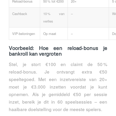
Reload‑bonus
50 % tot €200
20×
5 
Cashback
10 % van
–
We
verlies
VIP‑beloningen
Op maat
–
Do
Voorbeeld: Hoe een reload‑bonus je
bankroll kan vergroten
Stel, je stort €100 en claimt de 50 %
reload‑bonus. Je ontvangt extra €50
speeltegoed. Met een inzetvereiste van 20×
moet je €3.000 inzetten voordat je kunt
opnemen. Als je gemiddeld €50 per sessie
inzet, bereik je dit in 60 speelsessies – een
haalbare doelstelling voor de meeste spelers.