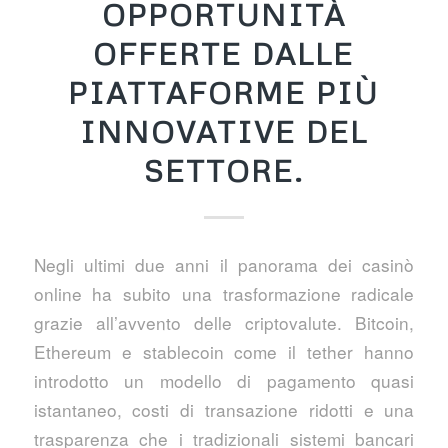
OPPORTUNITÀ
OFFERTE DALLE
PIATTAFORME PIÙ
INNOVATIVE DEL
SETTORE.
Negli ultimi due anni il panorama dei casinò
online ha subito una trasformazione radicale
grazie all’avvento delle criptovalute. Bitcoin,
Ethereum e stablecoin come il tether hanno
introdotto un modello di pagamento quasi
istantaneo, costi di transazione ridotti e una
trasparenza che i tradizionali sistemi bancari