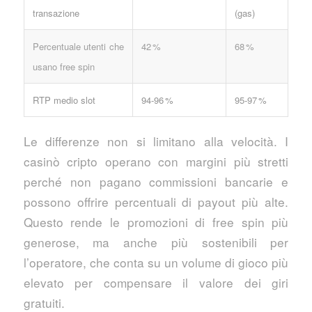
transazione
(gas)
Percentuale utenti che
42 %
68 %
usano free spin
RTP medio slot
94‑96 %
95‑97 %
Le differenze non si limitano alla velocità. I
casinò cripto operano con margini più stretti
perché non pagano commissioni bancarie e
possono offrire percentuali di payout più alte.
Questo rende le promozioni di free spin più
generose, ma anche più sostenibili per
l’operatore, che conta su un volume di gioco più
elevato per compensare il valore dei giri
gratuiti.