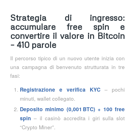
Strategia di ingresso:
accumulare free spin e
convertire il valore in Bitcoin
– 410 parole
Il percorso tipico di un nuovo utente inizia con
una campagna di benvenuto strutturata in tre
fasi:
– pochi
Registrazione e verifica KYC
minuti, wallet collegato.
Deposito minimo (0,001 BTC) + 100 free
– il casinò accredita i giri sulla slot
spin
“Crypto Miner”.