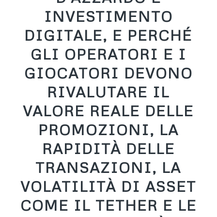
INVESTIMENTO
DIGITALE, E PERCHÉ
GLI OPERATORI E I
GIOCATORI DEVONO
RIVALUTARE IL
VALORE REALE DELLE
PROMOZIONI, LA
RAPIDITÀ DELLE
TRANSAZIONI, LA
VOLATILITÀ DI ASSET
COME IL TETHER E LE