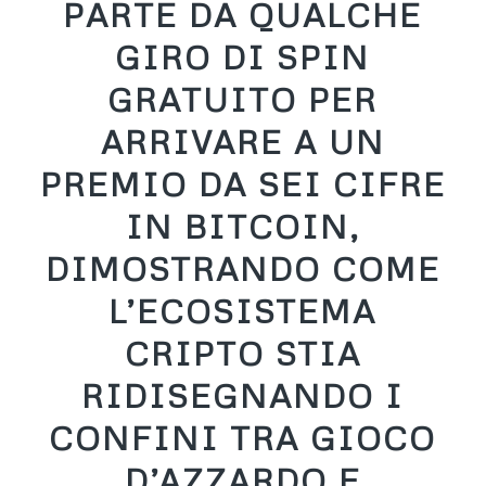
PARTE DA QUALCHE
GIRO DI SPIN
GRATUITO PER
ARRIVARE A UN
PREMIO DA SEI CIFRE
IN BITCOIN,
DIMOSTRANDO COME
L’ECOSISTEMA
CRIPTO STIA
RIDISEGNANDO I
CONFINI TRA GIOCO
D’AZZARDO E