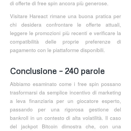
di offerte di free spin ancora più generose.
Visitare Hareact rimane una buona pratica per
chi desidera confrontare le offerte attuali,
leggere le promozioni più recenti e verificare la
compatibilità delle proprie preferenze di
pagamento con le piattaforme disponibili.
Conclusione – 240 parole
Abbiamo esaminato come i free spin possano
trasformarsi da semplice incentivo di marketing
a leva finanziaria per un giocatore esperto,
passando per una rigorosa gestione del
bankroll in un contesto di alta volatilità. Il caso
del jackpot Bitcoin dimostra che, con una