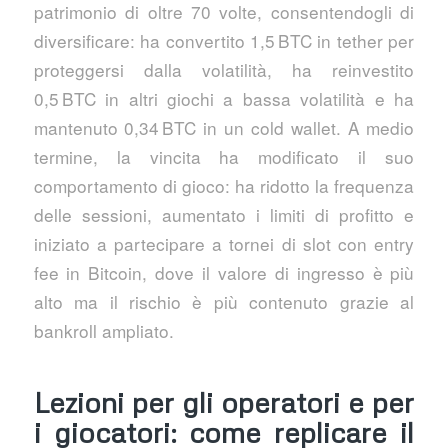
patrimonio di oltre 70 volte, consentendogli di
diversificare: ha convertito 1,5 BTC in tether per
proteggersi dalla volatilità, ha reinvestito
0,5 BTC in altri giochi a bassa volatilità e ha
mantenuto 0,34 BTC in un cold wallet. A medio
termine, la vincita ha modificato il suo
comportamento di gioco: ha ridotto la frequenza
delle sessioni, aumentato i limiti di profitto e
iniziato a partecipare a tornei di slot con entry
fee in Bitcoin, dove il valore di ingresso è più
alto ma il rischio è più contenuto grazie al
bankroll ampliato.
Lezioni per gli operatori e per
i giocatori: come replicare il