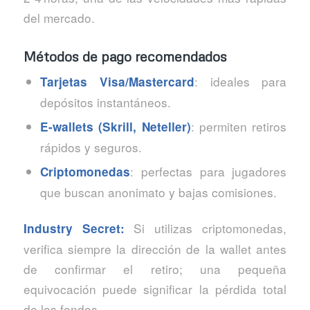
del mercado.
Métodos de pago recomendados
: ideales para
Tarjetas Visa/Mastercard
depósitos instantáneos.
: permiten retiros
E-wallets (Skrill, Neteller)
rápidos y seguros.
: perfectas para jugadores
Criptomonedas
que buscan anonimato y bajas comisiones.
Si utilizas criptomonedas,
Industry Secret:
verifica siempre la dirección de la wallet antes
de confirmar el retiro; una pequeña
equivocación puede significar la pérdida total
de los fondos.