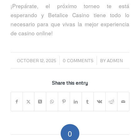
¡Prepárate, el próximo torneo te está
esperando y Betalice Casino tiene todo lo
necesario para que vivas la mejor experiencia
de casino online!
/
/
OCTOBER 12, 2025
0 COMMENTS
BY
ADMIN
Share this entry
0