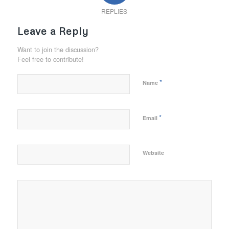
REPLIES
Leave a Reply
Want to join the discussion?
Feel free to contribute!
*
Name
*
Email
Website