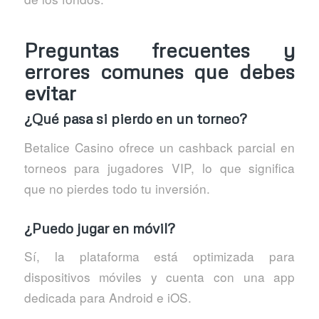
Preguntas frecuentes y
errores comunes que debes
evitar
¿Qué pasa si pierdo en un torneo?
Betalice Casino ofrece un cashback parcial en
torneos para jugadores VIP, lo que significa
que no pierdes todo tu inversión.
¿Puedo jugar en móvil?
Sí, la plataforma está optimizada para
dispositivos móviles y cuenta con una app
dedicada para Android e iOS.