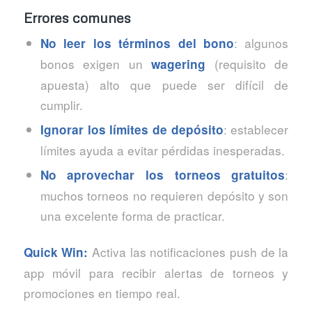
Errores comunes
: algunos
No leer los términos del bono
bonos exigen un
(requisito de
wagering
apuesta) alto que puede ser difícil de
cumplir.
: establecer
Ignorar los límites de depósito
límites ayuda a evitar pérdidas inesperadas.
:
No aprovechar los torneos gratuitos
muchos torneos no requieren depósito y son
una excelente forma de practicar.
Activa las notificaciones push de la
Quick Win:
app móvil para recibir alertas de torneos y
promociones en tiempo real.