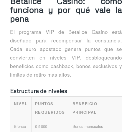
Betalice Casino: cómo
funciona y por qué vale la
pena
El programa VIP de Betalice Casino está
diseñado para recompensar la constancia.
Cada euro apostado genera puntos que se
convierten en niveles VIP, desbloqueando
beneficios como cashback, bonos exclusivos y
límites de retiro más altos.
Estructura de niveles
NIVEL
PUNTOS
BENEFICIO
REQUERIDOS
PRINCIPAL
Bronce
0‑5 000
Bonos mensuales