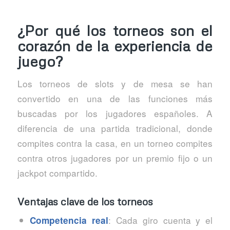
¿Por qué los torneos son el
corazón de la experiencia de
juego?
Los torneos de slots y de mesa se han
convertido en una de las funciones más
buscadas por los jugadores españoles. A
diferencia de una partida tradicional, donde
compites contra la casa, en un torneo compites
contra otros jugadores por un premio fijo o un
jackpot compartido.
Ventajas clave de los torneos
: Cada giro cuenta y el
Competencia real