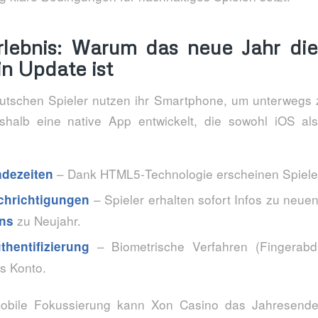
rlebnis: Warum das neue Jahr die
ein Update ist
utschen Spieler nutzen ihr Smartphone, um unterwegs 
shalb eine native App entwickelt, die sowohl iOS al
– Dank HTML5‑Technologie erscheinen Spiele
adezeiten
– Spieler erhalten sofort Infos zu neuen
chrichtigungen
zu Neujahr.
ins
– Biometrische Verfahren (Fingerabd
thentifizierung
s Konto.
obile Fokussierung kann Xon Casino das Jahresend