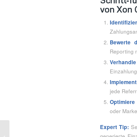
Schritt‑f
von Xon C
Identifiz
Zahlungsan
Bewerte d
Reporting n
Verhandle
Einzahlung
Implement
jede Refer
Optimiere 
oder Mark
Set
Expert Tip:
Fenikss Casino: Kā Izvēlēties
generierte Ein