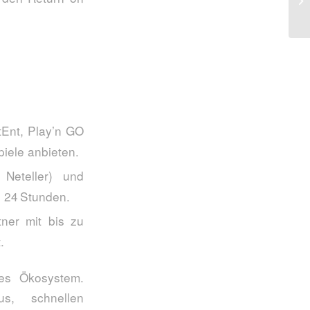
lea
tEnt, Play’n GO
iele anbieten.
 Neteller) und
 24 Stunden.
ner mit bis zu
.
ves Ökosystem.
us, schnellen