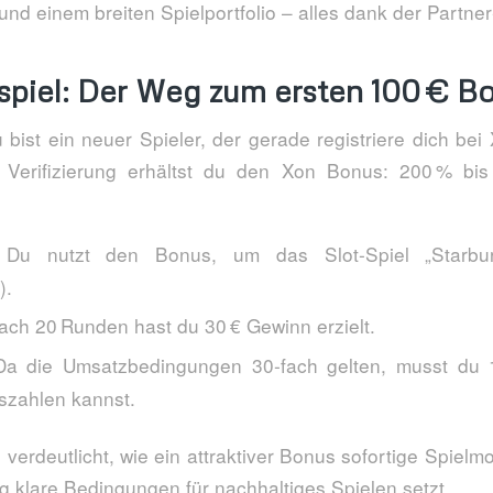
d einem breiten Spielportfolio – alles dank der Partner
spiel: Der Weg zum ersten 100 € B
du bist ein neuer Spieler, der gerade registriere dich b
 Verifizierung erhältst du den Xon Bonus: 200 % bis
Du nutzt den Bonus, um das Slot‑Spiel „Starbur
).
ch 20 Runden hast du 30 € Gewinn erzielt.
a die Umsatzbedingungen 30‑fach gelten, musst du 1
szahlen kannst.
 verdeutlicht, wie ein attraktiver Bonus sofortige Spielmot
ig klare Bedingungen für nachhaltiges Spielen setzt.