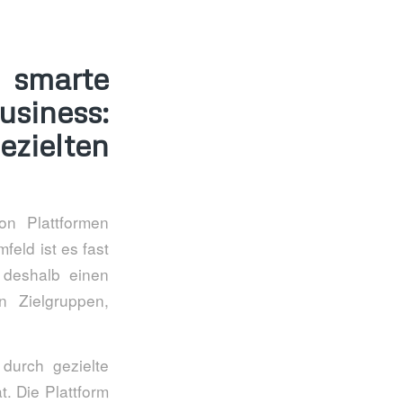
 smarte
usiness:
elten
on Plattformen
eld ist es fast
n deshalb einen
n Zielgruppen,
 durch gezielte
. Die Plattform