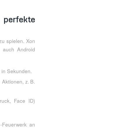
 perfekte
zu spielen. Xon
s auch Android
 in Sekunden.
 Aktionen, z. B.
ruck, Face ID)
e‑Feuerwerk an