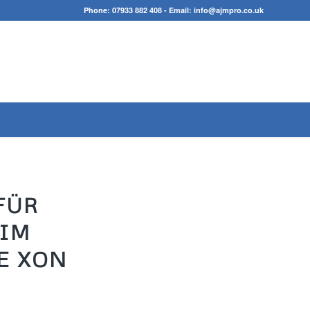
Phone:
07933 882 408
- Email:
info@ajmpro.co.uk
FÜR
 IM
E XON