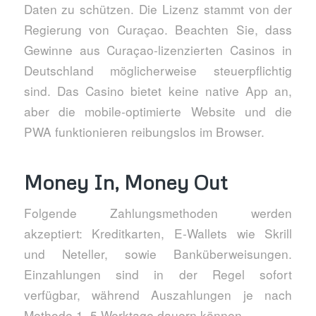
Daten zu schützen. Die Lizenz stammt von der
Regierung von Curaçao. Beachten Sie, dass
Gewinne aus Curaçao-lizenzierten Casinos in
Deutschland möglicherweise steuerpflichtig
sind. Das Casino bietet keine native App an,
aber die mobile-optimierte Website und die
PWA funktionieren reibungslos im Browser.
Money In, Money Out
Folgende Zahlungsmethoden werden
akzeptiert: Kreditkarten, E-Wallets wie Skrill
und Neteller, sowie Banküberweisungen.
Einzahlungen sind in der Regel sofort
verfügbar, während Auszahlungen je nach
Methode 1–5 Werktage dauern können.