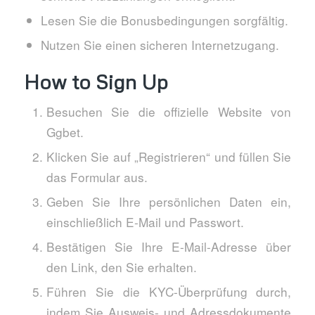
Lesen Sie die Bonusbedingungen sorgfältig.
Nutzen Sie einen sicheren Internetzugang.
How to Sign Up
Besuchen Sie die offizielle Website von
Ggbet.
Klicken Sie auf „Registrieren“ und füllen Sie
das Formular aus.
Geben Sie Ihre persönlichen Daten ein,
einschließlich E-Mail und Passwort.
Bestätigen Sie Ihre E-Mail-Adresse über
den Link, den Sie erhalten.
Führen Sie die KYC-Überprüfung durch,
indem Sie Ausweis- und Adressdokumente