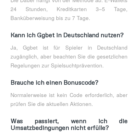
24 Stunden, Kreditkarten 3–5 Tage,
Banküberweisung bis zu 7 Tage.
Kann ich Ggbet in Deutschland nutzen?
Ja, Ggbet ist für Spieler in Deutschland
zugänglich, aber beachten Sie die gesetzlichen
Regelungen zur Spielsuchtprävention.
Brauche ich einen Bonuscode?
Normalerweise ist kein Code erforderlich, aber
prüfen Sie die aktuellen Aktionen.
Was passiert, wenn ich die
Umsatzbedingungen nicht erfülle?