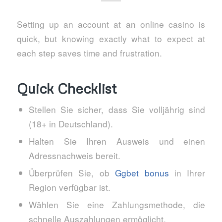
Setting up an account at an online casino is
quick, but knowing exactly what to expect at
each step saves time and frustration.
Quick Checklist
Stellen Sie sicher, dass Sie volljährig sind
(18+ in Deutschland).
Halten Sie Ihren Ausweis und einen
Adressnachweis bereit.
Überprüfen Sie, ob
Ggbet bonus
in Ihrer
Region verfügbar ist.
Wählen Sie eine Zahlungsmethode, die
schnelle Auszahlungen ermöglicht.