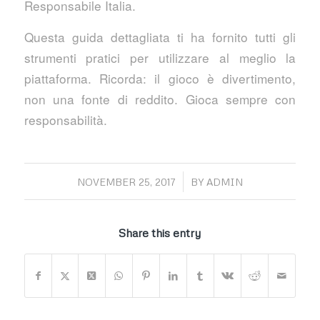
Responsabile Italia.
Questa guida dettagliata ti ha fornito tutti gli
strumenti pratici per utilizzare al meglio la
piattaforma. Ricorda: il gioco è divertimento,
non una fonte di reddito. Gioca sempre con
responsabilità.
/
NOVEMBER 25, 2017
BY
ADMIN
Share this entry