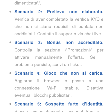
dimenticata\”.
Scenario 2: Prelievo non elaborato.
Verifica di aver completato la verifica KYC e
che non ci siano requisiti di puntata non
soddisfatti. Contatta il supporto via chat live.
Scenario 3: Bonus non accreditato.
Controlla la sezione \”Promozioni\” per
attivare manualmente l’offerta. Se il
problema persiste, scrivi un ticket.
Scenario 4: Gioco che non si carica.
Aggiorna il browser o passa a una
connessione Wi-Fi stabile. Disattiva
eventuali blocchi pubblicitari.
Scenario 5: Sospetto furto d’identità.
Blocca immediatamente l’account tramite il