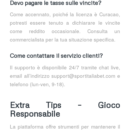
Devo pagare le tasse sulle vincite?
Come accennato, poiché la licenza è Curacao,
potresti essere tenuto a dichiarare le vincite
come reddito occasionale. Consulta un
commercialista per la tua situazione specifica.
Come contattare il servizio clienti?
Il supporto è disponibile 24/7 tramite chat live,
email all’indirizzo support@sportitaliabet.com e
telefono (lun-ven, 9-18).
Extra Tips – Gioco
Responsabile
La piattaforma offre strumenti per mantenere il