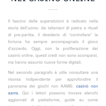
Il fascino delle superstizioni è radicato nella
storia dell’uomo: da talismani di pietra a rituali
di pre‑partita, il desiderio di “controllare” la
fortuna ha sempre accompagnato il gioco
d’azzardo. Oggi, con la proliferazione dei
casinò online, questi credi non sono scomparsi,
ma hanno assunto nuove forme digitali.
Nel secondo paragrafo è utile consultare una
risorsa indipendente per approfondire il
panorama dei giochi non AAMS:
casinò non
aams
. Qui i lettori possono trovare elenchi
aggiornati di piattaforme, guide su come