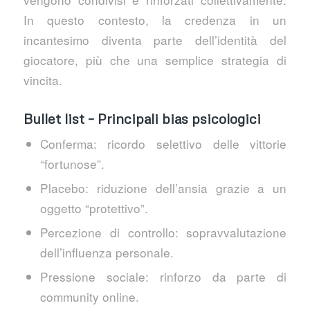
In questo contesto, la credenza in un
incantesimo diventa parte dell’identità del
giocatore, più che una semplice strategia di
vincita.
Bullet list – Principali bias psicologici
Conferma: ricordo selettivo delle vittorie
“fortunose”.
Placebo: riduzione dell’ansia grazie a un
oggetto “protettivo”.
Percezione di controllo: sopravvalutazione
dell’influenza personale.
Pressione sociale: rinforzo da parte di
community online.