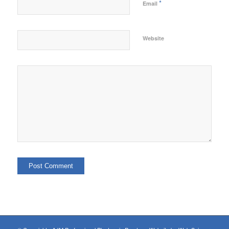
*
Email
Website