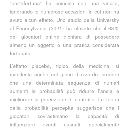
“portafortuna” ha coinciso con una vincita,
ignorando le numerose occasioni in cui non ha
avuto alcun effetto. Uno studio della University
of Pennsylvania (2021) ha rilevato che il 68 %
dei giocatori online dichiara di possedere
almeno un oggetto o una pratica considerata
fortunata.
L’effetto placebo, tipico della medicina, si
manifesta anche nel gioco d’azzardo: credere
che una determinata sequenza di numeri
aumenti le probabilità può ridurre l’ansia e
migliorare la percezione di controllo. La teoria
della probabilità percepita suggerisce che i
giocatori sovrastimano la capacità di
influenzare eventi casuali, specialmente