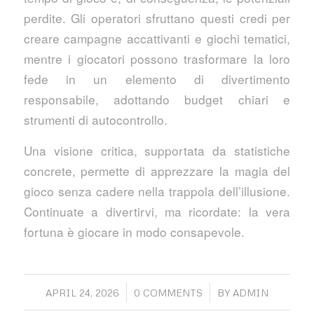
perdite. Gli operatori sfruttano questi credi per
creare campagne accattivanti e giochi tematici,
mentre i giocatori possono trasformare la loro
fede in un elemento di divertimento
responsabile, adottando budget chiari e
strumenti di autocontrollo.
Una visione critica, supportata da statistiche
concrete, permette di apprezzare la magia del
gioco senza cadere nella trappola dell’illusione.
Continuate a divertirvi, ma ricordate: la vera
fortuna è giocare in modo consapevole.
/
/
APRIL 24, 2026
0 COMMENTS
BY
ADMIN