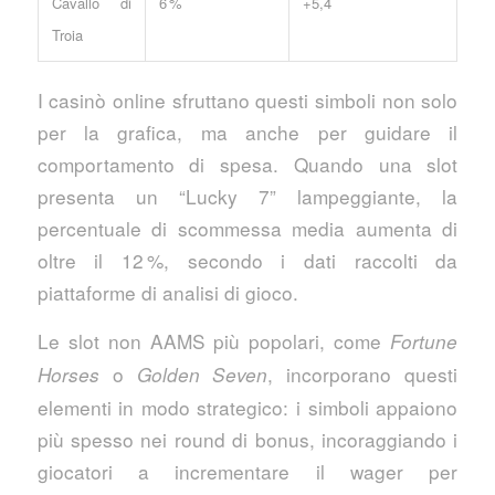
Cavallo di
6 %
+5,4
Troia
I casinò online sfruttano questi simboli non solo
per la grafica, ma anche per guidare il
comportamento di spesa. Quando una slot
presenta un “Lucky 7” lampeggiante, la
percentuale di scommessa media aumenta di
oltre il 12 %, secondo i dati raccolti da
piattaforme di analisi di gioco.
Le slot non AAMS più popolari, come
Fortune
o
, incorporano questi
Horses
Golden Seven
elementi in modo strategico: i simboli appaiono
più spesso nei round di bonus, incoraggiando i
giocatori a incrementare il wager per