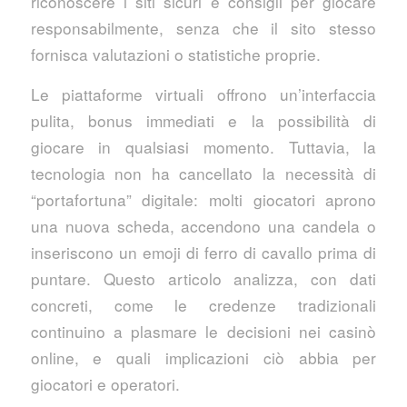
riconoscere i siti sicuri e consigli per giocare
responsabilmente, senza che il sito stesso
fornisca valutazioni o statistiche proprie.
Le piattaforme virtuali offrono un’interfaccia
pulita, bonus immediati e la possibilità di
giocare in qualsiasi momento. Tuttavia, la
tecnologia non ha cancellato la necessità di
“portafortuna” digitale: molti giocatori aprono
una nuova scheda, accendono una candela o
inseriscono un emoji di ferro di cavallo prima di
puntare. Questo articolo analizza, con dati
concreti, come le credenze tradizionali
continuino a plasmare le decisioni nei casinò
online, e quali implicazioni ciò abbia per
giocatori e operatori.