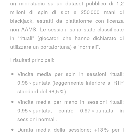
un mini‑studio su un dataset pubblico di 1,2
milioni di spin di slot e 250 000 mani di
blackjack, estratti da piattaforme con licenza
non AAMS. Le sessioni sono state classificate
in “rituali” (giocatori che hanno dichiarato di
utilizzare un portafortuna) e “normali”.
I risultati principali:
Vincita media per spin in sessioni rituali:
0,98 × puntata (leggermente inferiore al RTP
standard del 96,5 %).
Vincita media per mano in sessioni rituali:
0,95 × puntata, contro 0,97 × puntata in
sessioni normali.
Durata media della sessione: +13 % per i