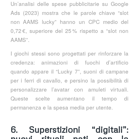
Un’analisi delle spese pubblicitarie su Google
Ads (2023) mostra che le parole chiave “slot
non AAMS lucky” hanno un CPC medio del
0,72 €, superiore del 25 % rispetto a “slot non
AAMS”.
I giochi stessi sono progettati per rinforzare la
credenza: animazioni di fuochi d’artificio
quando appare il “Lucky 7”, suoni di campane
per i ferri di cavallo, e persino la possibilità di
personalizzare l’avatar con amuleti virtuali.
Queste scelte aumentano il tempo di
permanenza e la spesa media per utente.
6. Superstizioni “digitali”:
nuovi rituali nati con la