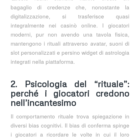
bagaglio di credenze che, nonostante la
digitalizzazione, si trasferisce quasi
integralmente nei casinò online. I giocatori
moderni, pur non avendo una tavola fisica,
mantengono i rituali attraverso avatar, suoni di
slot personalizzati e persino widget di astrologia
integrati nella piattaforma.
2. Psicologia del “rituale”:
perché i giocatori credono
nell’incantesimo
Il comportamento rituale trova spiegazione in
diversi bias cognitivi. Il bias di conferma spinge
i giocatori a ricordare le volte in cui il loro