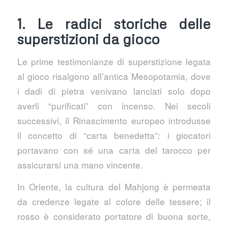
1. Le radici storiche delle
superstizioni da gioco
Le prime testimonianze di superstizione legata
al gioco risalgono all’antica Mesopotamia, dove
i dadi di pietra venivano lanciati solo dopo
averli “purificati” con incenso. Nei secoli
successivi, il Rinascimento europeo introdusse
il concetto di “carta benedetta”: i giocatori
portavano con sé una carta del tarocco per
assicurarsi una mano vincente.
In Oriente, la cultura del Mahjong è permeata
da credenze legate al colore delle tessere; il
rosso è considerato portatore di buona sorte,