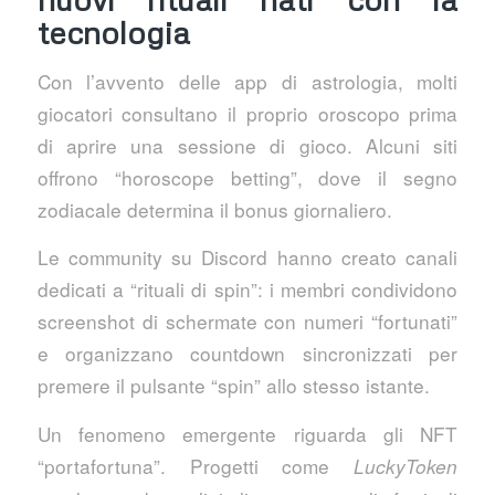
tecnologia
Con l’avvento delle app di astrologia, molti
giocatori consultano il proprio oroscopo prima
di aprire una sessione di gioco. Alcuni siti
offrono “horoscope betting”, dove il segno
zodiacale determina il bonus giornaliero.
Le community su Discord hanno creato canali
dedicati a “rituali di spin”: i membri condividono
screenshot di schermate con numeri “fortunati”
e organizzano countdown sincronizzati per
premere il pulsante “spin” allo stesso istante.
Un fenomeno emergente riguarda gli NFT
“portafortuna”. Progetti come
LuckyToken