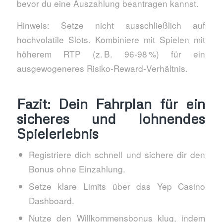
bevor du eine Auszahlung beantragen kannst.
Hinweis: Setze nicht ausschließlich auf
hochvolatile Slots. Kombiniere mit Spielen mit
höherem RTP (z. B. 96‑98 %) für ein
ausgewogeneres Risiko‑Reward‑Verhältnis.
Fazit: Dein Fahrplan für ein
sicheres und lohnendes
Spielerlebnis
Registriere dich schnell und sichere dir den
Bonus ohne Einzahlung.
Setze klare Limits über das Yep Casino
Dashboard.
Nutze den Willkommensbonus klug, indem