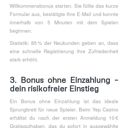
Willkommensbonus starten. Sie füllte das kurze
Formular aus, bestätigte ihre E‑Mail und konnte
innerhalb von 5 Minuten mit dem Spielen
beginnen.
Statistik: 85 % der Neukunden geben an, dass
eine schnelle Registrierung ihre Zufriedenheit
stark erhöht.
3. Bonus ohne Einzahlung –
dein risikofreier Einstieg
Ein Bonus ohne Einzahlung ist das ideale
Sprungbrett für neue Spieler. Beim Yep Casino
erhältst du nach der ersten Anmeldung 10 €
Gratisguthaben, das du sofort in ausgewählte