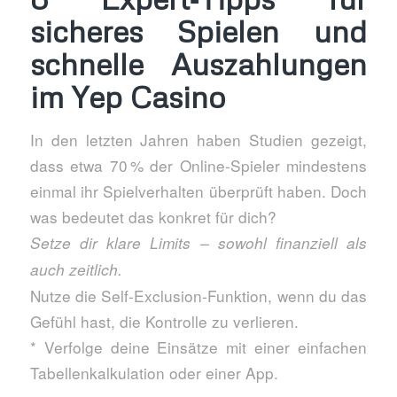
sicheres Spielen und
schnelle Auszahlungen
im Yep Casino
In den letzten Jahren haben Studien gezeigt,
dass etwa 70 % der Online‑Spieler mindestens
einmal ihr Spielverhalten überprüft haben. Doch
was bedeutet das konkret für dich?
Setze dir klare Limits – sowohl finanziell als
auch zeitlich.
Nutze die Self‑Exclusion‑Funktion, wenn du das
Gefühl hast, die Kontrolle zu verlieren.
* Verfolge deine Einsätze mit einer einfachen
Tabellenkalkulation oder einer App.