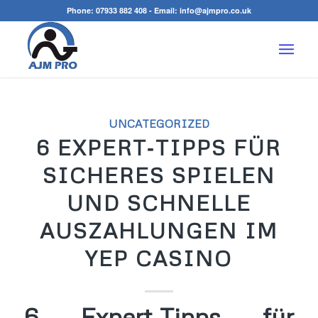
Phone:
07933 882 408
- Email:
info@ajmpro.co.uk
UNCATEGORIZED
6 EXPERT‑TIPPS FÜR
SICHERES SPIELEN
UND SCHNELLE
AUSZAHLUNGEN IM
YEP CASINO
6 Expert‑Tipps für