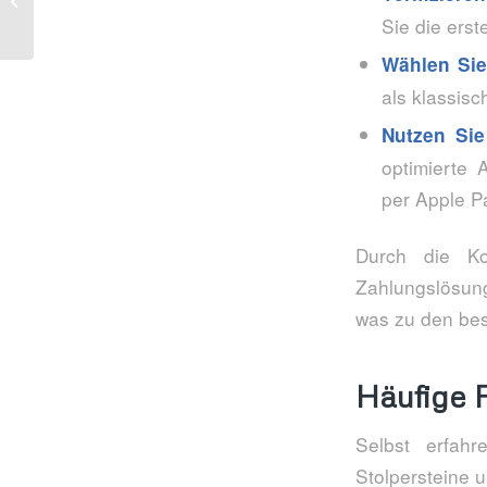
Sie die ers
allient...
Wählen Sie
als klassis
Nutzen Sie
optimierte 
per Apple P
Durch die Ko
Zahlungslösung
was zu den bes
Häufige F
Selbst erfah
Stolpersteine