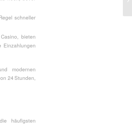
Tr
 Regel schneller
Casino, bieten
ge Einzahlungen
 und modernen
von 24 Stunden,
ie häufigsten