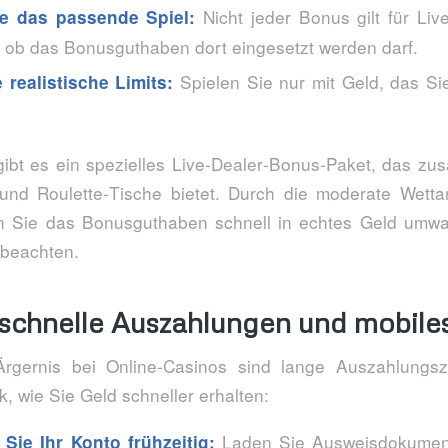
Nicht jeder Bonus gilt für Live
e das passende Spiel:
, ob das Bonusguthaben dort eingesetzt werden darf.
Spielen Sie nur mit Geld, das Sie
 realistische Limits:
ibt es ein spezielles Live‑Dealer‑Bonus‑Paket, das zusä
 und Roulette‑Tische bietet. Durch die moderate Wett
n Sie das Bonusguthaben schnell in echtes Geld umwa
 beachten.
 schnelle Auszahlungen und mobile
Ärgernis bei Online‑Casinos sind lange Auszahlungsze
k, wie Sie Geld schneller erhalten:
Laden Sie Ausweisdokument
n Sie Ihr Konto frühzeitig: