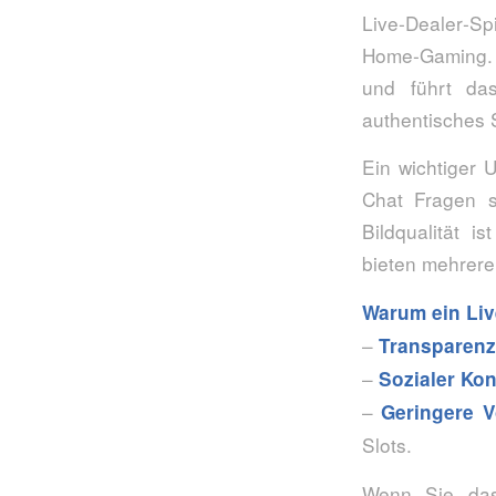
Live‑Dealer‑Sp
Home‑Gaming. S
und führt da
authentisches 
Ein wichtiger 
Chat Fragen s
Bildqualität i
bieten mehrer
Warum ein Live
–
Transparenz
–
Sozialer Kon
–
Geringere Vo
Slots.
Wenn Sie das 