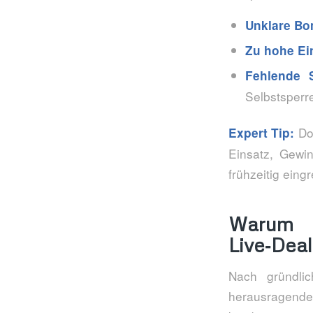
Unklare B
Zu hohe Ei
Fehlende S
Selbstsperr
Dok
Expert Tip:
Einsatz, Gewi
frühzeitig eing
Warum 
Live‑Deal
Nach gründlic
herausragende 