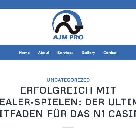
Home
About
Services
Gallery
Contact
UNCATEGORIZED
ERFOLGREICH MIT
DEALER‑SPIELEN: DER ULTI
ITFADEN FÜR DAS N1 CAS