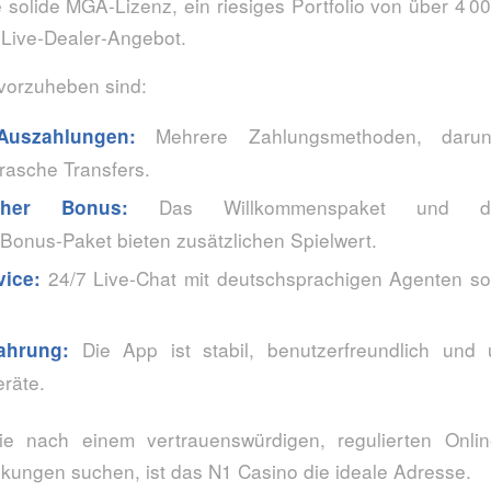
 solide MGA‑Lizenz, ein riesiges Portfolio von über 4 0
Live‑Dealer‑Angebot.
vorzuheben sind:
Mehrere Zahlungsmethoden, darunt
Auszahlungen:
 rasche Transfers.
Das Willkommenspaket und da
cher Bonus:
‑Bonus‑Paket bieten zusätzlichen Spielwert.
24/7 Live‑Chat mit deutschsprachigen Agenten sor
ice:
Die App ist stabil, benutzerfreundlich und u
ahrung:
räte.
die nach einem vertrauenswürdigen, regulierten Onli
ungen suchen, ist das N1 Casino die ideale Adresse.