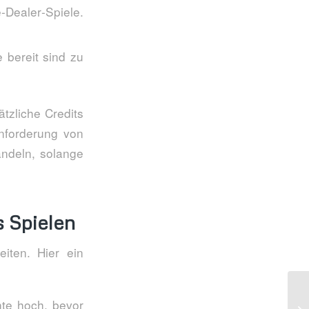
‑Dealer‑Spiele.
 bereit sind zu
tzliche Credits
anforderung von
ndeln, solange
s Spielen
iten. Hier ein
8 
e hoch, bevor