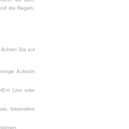
und die Regeln,
. Achten Sie auf
trenge Aufsicht
tEnt Live oder
uss, besonders
oblemen.