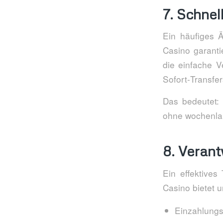
7. Schnel
Ein häufiges Ä
Casino garanti
die einfache V
Sofort‑Transfe
Das bedeutet:
ohne wochenla
8. Verant
Ein effektives
Casino bietet u
Einzahlungs‑