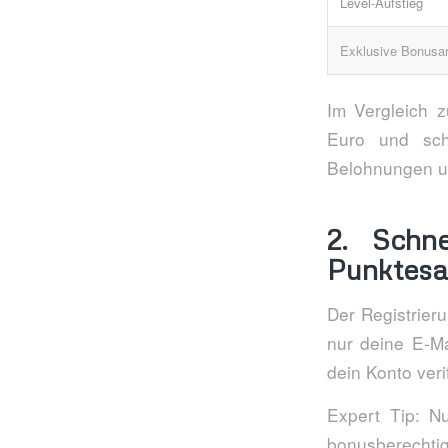
Level‑Aufstieg
Exklusive Bonusar
Im Vergleich 
Euro und sch
Belohnungen un
2. Schne
Punktes
Der Registrier
nur deine E‑Ma
dein Konto veri
Expert Tip: N
bonusberechtig