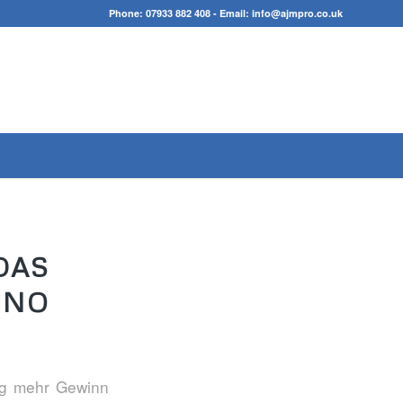
Phone:
07933 882 408
- Email:
info@ajmpro.co.uk
DAS
INO
tig mehr Gewinn