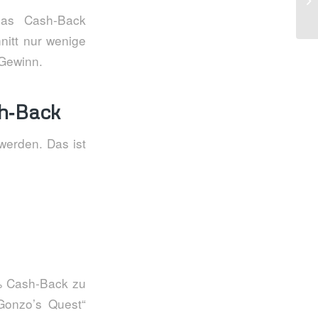
de
 das Cash‑Back
nitt nur wenige
 Gewinn.
sh‑Back
werden. Das ist
 % Cash‑Back zu
Gonzo’s Quest“